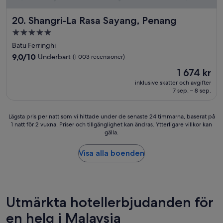
a
r
t
m
Shangri-La Rasa Sayang, Penang
20. Shangri-La Rasa Sayang, Penang
.
e
F
5.0-
n
å
stjärnigt
f
Batu Ferringhi
r
å
boende
9.0
9,0/10
Underbart
i
(1 003 recensioner)
p
av
n
Priset
l
1 674 kr
10,
t
är
a
Underbart,
inklusive skatter och avgifter
e
1 674 kr
t
7 sep. – 8 sep.
(1 003 recensioner)
i
s
g
e
å
r
Lägsta
Lägsta pris per natt som vi hittade under de senaste 24 timmarna, baserat på
n
1 natt för 2 vuxna. Priser och tillgänglighet kan ändras. Ytterligare villkor kan
k
pris
g
gälla.
r
per
n
i
natt
å
n
som
Visa alla boenden
g
g
vi
r
d
hittade
a
e
under
t
n
de
v
.
senaste
Utmärkta hotellerbjudanden för
k
”
24 timmarna,
a
en helg i Malaysia
baserat
n