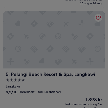
922 kr
23 aug. – 24 aug.
(1 007 recensioner)
Pelangi Beach Resort & Spa, Langkawi
Pelangi Beach Resort & Spa, Langkawi
5. Pelangi Beach Resort & Spa, Langkawi
5.0-
stjärnigt
Langkawi
boende
9.2
9,2/10
Underbart
(1 008 recensioner)
av
Priset
1 898 kr
10,
är
Underbart,
inklusive skatter och avgifter
1 898 kr