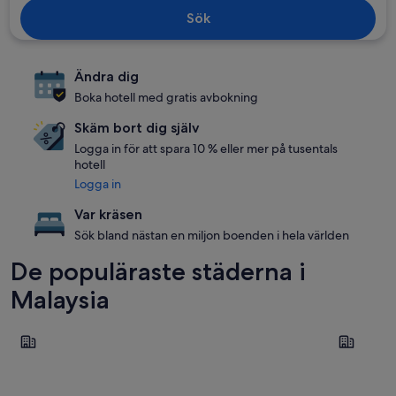
Sök
Ändra dig
Boka hotell med gratis avbokning
Skäm bort dig själv
Logga in för att spara 10 % eller mer på tusentals
hotell
Logga in
Var kräsen
Sök bland nästan en miljon boenden i hela världen
De populäraste städerna i
Malaysia
Kuala Lumpur (med omnejd)
George T