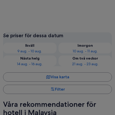
Kuala Lumpur (med omnejd)
George
Se priser för dessa datum
Ikväll
Imorgon
9 aug. - 10 aug.
10 aug. - 11 aug.
Nästa helg
Om två veckor
14 aug. - 16 aug.
21 aug. - 23 aug.
Visa karta
Filter
Våra rekommendationer för
hotell i Malaysia