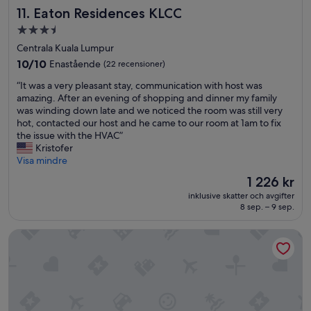
Eaton Residences KLCC
11. Eaton Residences KLCC
3.5-
stjärnigt
Centrala Kuala Lumpur
boende
10.0
10/10
Enastående
(22 recensioner)
av
“
“It was a very pleasant stay, communication with host was
10,
I
amazing. After an evening of shopping and dinner my family
Enastående,
t
was winding down late and we noticed the room was still very
(22 recensioner)
w
hot, contacted our host and he came to our room at 1am to fix
a
the issue with the HVAC”
s
Kristofer
a
Visa mindre
v
Priset
1 226 kr
e
är
inklusive skatter och avgifter
r
1 226 kr
8 sep. – 9 sep.
y
p
Holiday Inn Express Kuala Lumpur City Centre by IHG
l
e
a
s
a
n
t