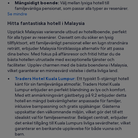
Mångsidigt boende:
Välj mellan lyxiga hotell till
familjevänliga pensionat, som passar alla typer av resenärer.
Se mindre
Hitta fantastiska hotell i Malaysia
Upptäck Malaysias varierande utbud av hotellboende, perfekt
för alla typer av resenärer. Oavsett om du söker en lyxig
tillflyktsort, ett familjevänligt pensionat eller en lugn strandnära
reträtt, erbjuder Malaysia förstklassiga alternativ för att passa
dina behov. Med fokus på affärsresor och fritid hittar du de
bästa hotellen utrustade med exceptionella tjänster och
faciliteter. Upplev charmen med de bästa boendena i Malaysia,
vilket garanterar en minnesvärd vistelse i detta livliga land.
Traders Hotel Kuala Lumpur:
Ett typiskt 5-stjärnigt hotell
känt för sin familjevänliga atmosfär, Traders Hotel Kuala
Lumpur erbjuder en perfekt blandning av lyx och komfort.
Med ett anmärkningsvärt gästbetyg på 9,2 erbjuder detta
hotell en mängd bekvämligheter anpassade för familjer,
inklusive barnpassning och gratis spjälsängar. Gästerna
uppskattar den välkomnande miljön, vilket gör det till ett
idealiskt val för familjesemestrar. Beläget centralt, erbjuder
det enkel tillgång till Kuala Lumpurs livliga sevärdheter, vilket
garanterar en berikande upplevelse för både vuxna och
barn.