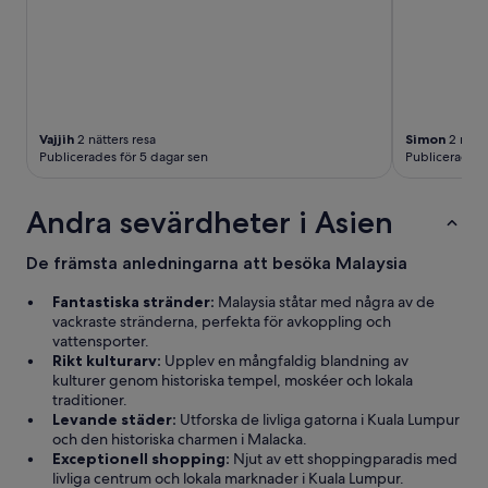
e
s
o
l
m
ö
j
Vajjih
2 nätters resa
Simon
2 nätte
l
Publicerades för 5 dagar sen
Publicerades 
i
g
h
Andra sevärdheter i Asien
e
t
De främsta anledningarna att besöka Malaysia
e
r
Fantastiska stränder:
Malaysia ståtar med några av de
v
vackraste stränderna, perfekta för avkoppling och
i
vattensporter.
d
Rikt kulturarv:
Upplev en mångfaldig blandning av
p
kulturer genom historiska tempel, moskéer och lokala
o
traditioner.
o
Levande städer:
Utforska de livliga gatorna i Kuala Lumpur
l
och den historiska charmen i Malacka.
e
Exceptionell shopping:
Njut av ett shoppingparadis med
n
livliga centrum och lokala marknader i Kuala Lumpur.
”