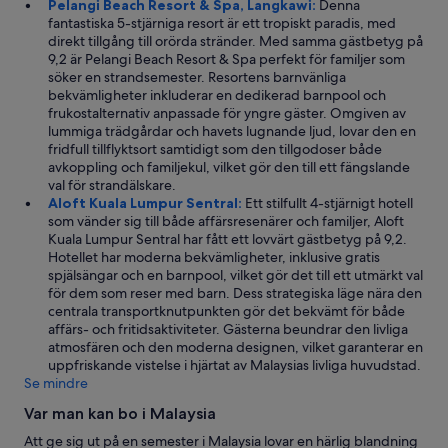
Pelangi Beach Resort & Spa, Langkawi:
Denna
fantastiska 5-stjärniga resort är ett tropiskt paradis, med
direkt tillgång till orörda stränder. Med samma gästbetyg på
9,2 är Pelangi Beach Resort & Spa perfekt för familjer som
söker en strandsemester. Resortens barnvänliga
bekvämligheter inkluderar en dedikerad barnpool och
frukostalternativ anpassade för yngre gäster. Omgiven av
lummiga trädgårdar och havets lugnande ljud, lovar den en
fridfull tillflyktsort samtidigt som den tillgodoser både
avkoppling och familjekul, vilket gör den till ett fängslande
val för strandälskare.
Aloft Kuala Lumpur Sentral:
Ett stilfullt 4-stjärnigt hotell
som vänder sig till både affärsresenärer och familjer, Aloft
Kuala Lumpur Sentral har fått ett lovvärt gästbetyg på 9,2.
Hotellet har moderna bekvämligheter, inklusive gratis
spjälsängar och en barnpool, vilket gör det till ett utmärkt val
för dem som reser med barn. Dess strategiska läge nära den
centrala transportknutpunkten gör det bekvämt för både
affärs- och fritidsaktiviteter. Gästerna beundrar den livliga
atmosfären och den moderna designen, vilket garanterar en
uppfriskande vistelse i hjärtat av Malaysias livliga huvudstad.
Se mindre
Var man kan bo i Malaysia
Att ge sig ut på en semester i Malaysia lovar en härlig blandning