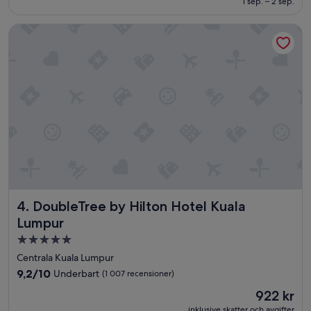
1 sep. – 2 sep.
(1 005 recensioner)
DoubleTree by Hilton Hotel Kuala Lumpur
DoubleTree by Hilton Hotel Kuala Lumpur
4. DoubleTree by Hilton Hotel Kuala
Lumpur
5.0-
stjärnigt
Centrala Kuala Lumpur
boende
9.2
9,2/10
Underbart
(1 007 recensioner)
av
Priset
922 kr
10,
är
Underbart,
inklusive skatter och avgifter