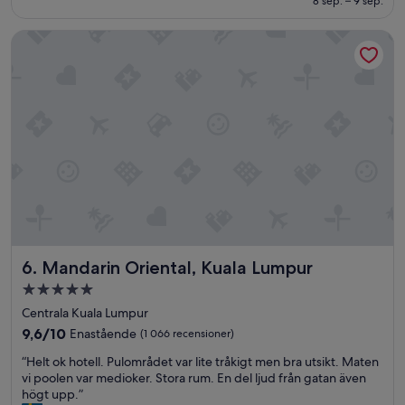
8 sep. – 9 sep.
(1 008 recensioner)
Mandarin Oriental, Kuala Lumpur
Mandarin Oriental, Kuala Lumpur
6. Mandarin Oriental, Kuala Lumpur
5.0-
stjärnigt
Centrala Kuala Lumpur
boende
9.6
9,6/10
Enastående
(1 066 recensioner)
av
“
“Helt ok hotell. Pulområdet var lite tråkigt men bra utsikt. Maten
10,
H
vi poolen var medioker. Stora rum. En del ljud från gatan även
Enastående,
e
högt upp.”
(1 066 recensioner)