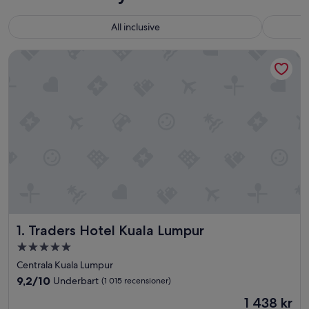
All inclusive
Traders Hotel Kuala Lumpur
Traders Hotel Kuala Lumpur
1. Traders Hotel Kuala Lumpur
5.0-
stjärnigt
Centrala Kuala Lumpur
boende
9.2
9,2/10
Underbart
(1 015 recensioner)
av
Priset
1 438 kr
10,