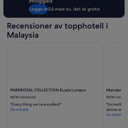
inloggad
e
k
Logga in
Gå med nu, det är gratis
v
ä
Recensioner av topphotell i
m
a
Malaysia
D
å
l
PARKROYAL COLLECTION Kuala Lumpur
Mandarin Or
i
g
t
g
y
m
.
B
PARKROYAL COLLECTION Kuala Lumpur
Mandarin O
e
g
10/10
Fantastiskt
10/10
Fantasti
r
"Every thing we’re excellent"
"Incredible 
ä
Se mindre
above and 
n
Se mindre
s
a
d