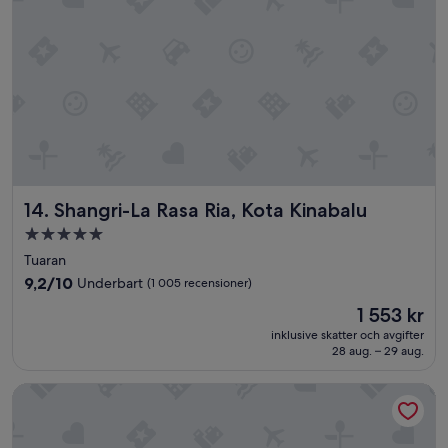
n
g
o
f
s
h
o
p
p
i
n
g
Shangri-La Rasa Ria, Kota Kinabalu
14. Shangri-La Rasa Ria, Kota Kinabalu
a
5.0-
n
d
stjärnigt
Tuaran
d
boende
9.2
9,2/10
Underbart
(1 005 recensioner)
i
av
n
Priset
1 553 kr
10,
n
är
Underbart,
inklusive skatter och avgifter
e
1 553 kr
28 aug. – 29 aug.
(1 005 recensioner)
r
m
The Ritz-Carlton, Kuala Lumpur
y
f
a