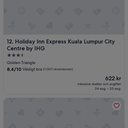
s
t
a
y
,
c
o
Holiday Inn Express Kuala Lumpur City Centre by IHG
12. Holiday Inn Express Kuala Lumpur City
m
m
Centre by IHG
u
3.5-
n
stjärnigt
i
Golden Triangle
c
boende
8.4
8,4/10
Väldigt bra
(1 007 recensioner)
a
av
t
Priset
622 kr
10,
i
är
Väldigt
inklusive skatter och avgifter
o
622 kr
24 aug. – 25 aug.
bra,
n
(1 007 recensioner)
w
The Westin Langkawi Resort & Spa
i
t
h
h
o