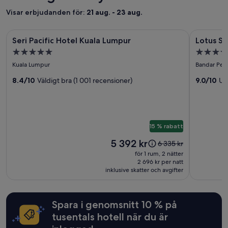
på
a
1 natt
Visar erbjudanden för:
21 aug. - 23 aug.
l
för
e
2 vuxna.
r
Fotogalleri
Seri Pacific Hotel Kuala Lumpur
Fotogall
Lotus Sea
Priser
Seri Pacific Hotel Kuala Lumpur
Lotus S
.
för
för
och
R
5.0-
3.5-
tillgänglighet
Seri
Lotus
u
stjärnigt
stjärnigt
kan
Kuala Lumpur
Bandar Pen
m
Pacific
Seaview
boende
boende
ändras.
m
Hotel
8.4/10
Väldigt bra (1 001 recensioner)
Beach
9.0/10
Un
Ytterligare
e
Kuala
Resort
villkor
t
kan
Lumpur
f
gälla.
i
n
15 % rabatt
a
Priset
o
5 392 kr
Priset
6 335 kr
är
c
var
för 1 rum, 2 nätter
5 392 kr
h
6 335 kr,
2 696 kr per natt
s
inklusive skatter och avgifter
se
ä
mer
n
information
g
om
Spara i genomsnitt 10 % på
a
standardpris.
r
tusentals hotell när du är
b