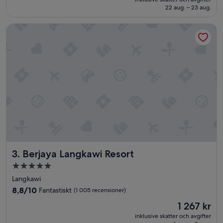
1 284 kr
22 aug. – 23 aug.
(1 007 recensioner)
Berjaya Langkawi Resort
Berjaya Langkawi Resort
3. Berjaya Langkawi Resort
5.0-
stjärnigt
Langkawi
boende
8.8
8,8/10
Fantastiskt
(1 005 recensioner)
av
Priset
1 267 kr
10,
är
Fantastiskt,
inklusive skatter och avgifter
1 267 kr