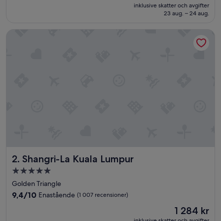
är
Underbart,
inklusive skatter och avgifter
1 438 kr
23 aug. – 24 aug.
(1 015 recensioner)
Shangri-La Kuala Lumpur
Shangri-La Kuala Lumpur
2. Shangri-La Kuala Lumpur
5.0-
stjärnigt
Golden Triangle
boende
9.4
9,4/10
Enastående
(1 007 recensioner)
av
Priset
1 284 kr
10,
är
Enastående,
inklusive skatter och avgifter