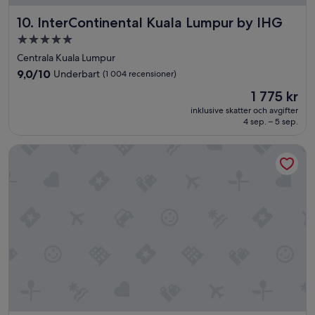
ä
InterContinental Kuala Lumpur by IHG
10. InterContinental Kuala Lumpur by IHG
v
e
5.0-
n
stjärnigt
Centrala Kuala Lumpur
h
boende
ö
9.0
9,0/10
Underbart
(1 004 recensioner)
g
av
Priset
1 775 kr
t
10,
är
u
Underbart,
inklusive skatter och avgifter
1 775 kr
4 sep. – 5 sep.
p
(1 004 recensioner)
p
.
Eaton Residences KLCC
”