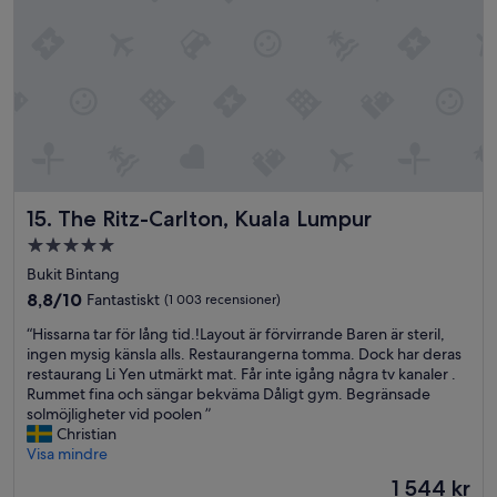
m
i
l
y
w
a
s
w
i
n
d
The Ritz-Carlton, Kuala Lumpur
15. The Ritz-Carlton, Kuala Lumpur
i
n
5.0-
g
stjärnigt
Bukit Bintang
d
boende
8.8
8,8/10
Fantastiskt
(1 003 recensioner)
o
av
w
“
“Hissarna tar för lång tid.!Layout är förvirrande Baren är steril,
10,
n
H
ingen mysig känsla alls. Restaurangerna tomma. Dock har deras
Fantastiskt,
l
i
restaurang Li Yen utmärkt mat. Får inte igång några tv kanaler .
(1 003 recensioner)
a
s
Rummet fina och sängar bekväma Dåligt gym. Begränsade
t
s
solmöjligheter vid poolen ”
e
a
Christian
a
r
Visa mindre
n
n
d
Priset
1 544 kr
a