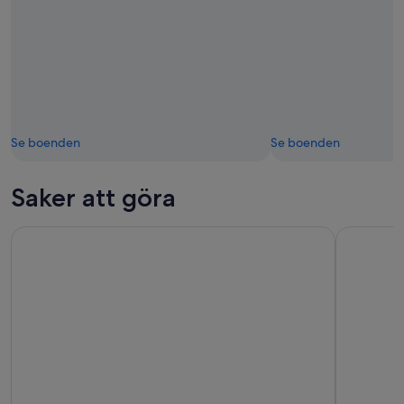
Se boenden
Se boenden
Saker att göra
Biljetter till Sky View Observatory
Från Seatt