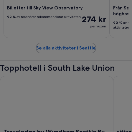
Biljetter till Sky View Observatory
Från Se
höghasti
274 kr
92 %
av resenärer rekommenderar aktiviteten
90 %
av re
per vuxen
aktiviteten
Se alla aktiviteter i Seattle
Topphotell i South Lake Union
Travelodge by Wyndham Seattle By The Space Needle
citizenM
Travelodge by Wyndham Seattle By
citiz