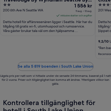
2
Priset
4
The Space Needle
1 556 kr
out
är
out
200 6th Ave N Seattle WA
201 Wes
11 aug. – 12 aug.
Seattle
of
1 556 kr
of
inklusive skatter och avgifter
5
per
5
Detta hotell för affärsresenären ligger i Seattle. Här har du
Detta ho
natt
tillgång till gratis wi-fi, utomhuspool och rumsservice.
tillgång 
Våra gäster brukar tala väl om den hjälpsamma ...
mellan
(öppet d
11
aug.
9,2
/
10
U
och
"Ren ba
12
Recension
aug.
Se alla 5 819 boenden i South Lake Union
Lägsta pris per natt som vi hittade under de senaste 24 timmarna, baserat på 1 natt
för 2 vuxna. Priser och tillgänglighet kan komma att ändras. Ytterligare villkor kan
gälla.
Kontrollera tillgänglighet för
hotell i South Lake Union