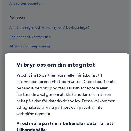
Alla sorters boenden
Policyer
Allmänna regler och villkor (ej för Vrbo-bokningar)
Regler och villkor för Vrbo
Tillgänglighetsanpassning
Sekretess
Vi bryr oss om din integritet
Cookies
Användarvillkor
Vi och våra
16
partner lagrar eller får åtkomst till
information på en enhet, som unika ID i cookies, för att
Juridisk information/Kontakta oss
behandla personuppgifter. Du kan acceptera eller
Riktlinjer för innehåll och anmäla innehåll
hantera dina val genom att klicka nedan eller när som
helst på sidan för dataskyddspolicy. Dessa val kommer
Hjälp
att signaleras till våra partners och påverkar inte
webbläsningsdata.
Kontakta oss
Vi och våra partners behandlar data för att
Avboka eller ändra din bokning
tillhandahålla: