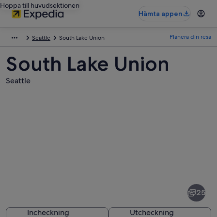
Hoppa till huvudsektionen
Hämta appen
Planera din resa
Seattle
South Lake Union
South Lake Union
Seattle
Bilder
av
South
25
Lake
Union
Incheckning
Utcheckning