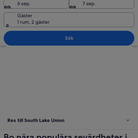
6 sep.
7 sep.
Gäster
1 rum, 2 gäster
Ett stort fartyg låg förtöjt vid en ha
Sök
Utforska karta
Res till South Lake Union
Bo nära populära sevärdheter i