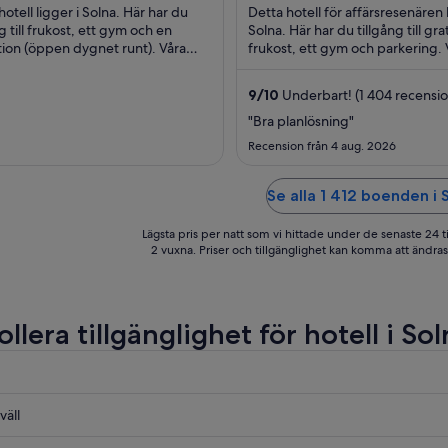
per
5
hotell ligger i Solna. Här har du
Detta hotell för affärsresenären l
natt
n
ng till frukost, ett gym och en
Solna. Här har du tillgång till grat
ion (öppen dygnet runt). Våra
mellan
frukost, ett gym och parkering. 
m
 brukar tala väl om den
gäster brukar tala väl om frukos
21
1
amma personalen ...
...
aug.
a
9
/
10
Underbart! (1 404 recensio
och
"Bra planlösning"
22
1
Recension från 4 aug. 2026
aug.
a
Se alla 1 412 boenden i 
Lägsta pris per natt som vi hittade under de senaste 24 t
2 vuxna. Priser och tillgänglighet kan komma att ändras. 
llera tillgänglighet för hotell i So
väll