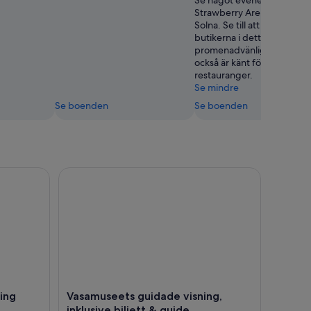
Strawberry Arena medan du
Solna. Se till att besöka
butikerna i detta
promenadvänliga område
också är känt för sina
restauranger.
Se mindre
Se boenden
Se boenden
ng med guide
Vasamuseets guidade visning, inklusive biljett & g
ning
Vasamuseets guidade visning,
inklusive biljett & guide