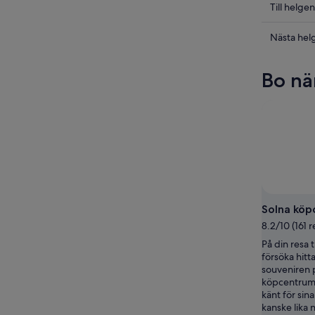
för
i
Kolla
Till helgen
ikväll,
Solna
priserna
6
för
i
Kolla
Nästa hel
aug.
imorgon
Solna
priserna
-
natt,
inför
i
Bo nä
7
7
helgen,
Solna
aug.
aug.
7
inför
-
aug.
nästa
8
-
helg,
aug.
9
14
aug.
aug.
-
16
aug.
Solna köp
8.2/10 (161 
På din resa t
försöka hitt
souveniren 
köpcentrum.
känt för sin
kanske lika 