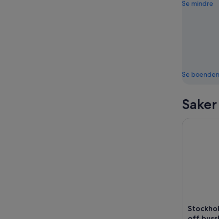
Se mindre
Se boende
Saker
Stockholm 
Stockho
off buss