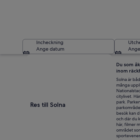
Incheckning
Utch
Ange datum
Ange
Utforska karta
Du som åke
inom räckh
Solna är bå
många upple
Nationalstad
citylivet. 
Solna
park. Parken
Res till Solna
parkområdet
besök kan du
och där du k
här, filmer
området som 
sportevenem