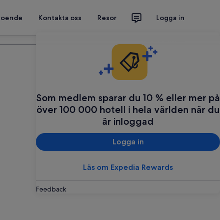
 boende
Kontakta oss
Resor
Logga in
Planera din resa
Som medlem sparar du 10 % eller mer på
över 100 000 hotell i hela världen när du
är inloggad
Logga in
Läs om Expedia Rewards
Feedback