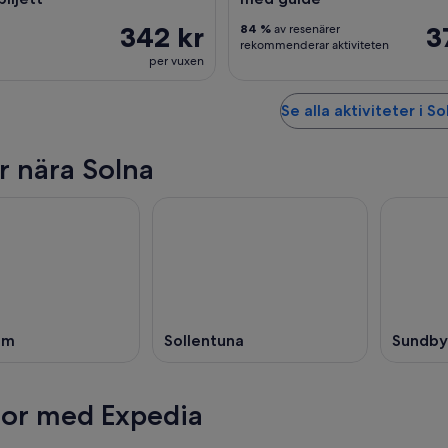
342 kr
3
84 %
av resenärer
rekommenderar aktiviteten
per vuxen
Se alla aktiviteter i So
r nära Solna
lm
Sollentuna
Sundby
esor med Expedia