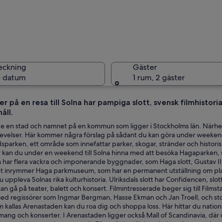
En stor v
eckning
Gäster
 datum
1 rum, 2 gäster
r på en resa till Solna har pampiga slott, svensk filmhistor
åll.
En tunnel
de en stad och namnet på en kommun som ligger i Stockholms län. Närhete
velser. Här kommer några förslag på sådant du kan göra under weekendr
sparken, ett område som innefattar parker, skogar, stränder och histori
Här kan du under en weekend till Solna hinna med att besöka Hagaparken
 har flera vackra och imponerande byggnader, som Haga slott, Gustav III
 inrymmer Haga parkmuseum, som har en permanent utställning om plat
 uppleva Solnas rika kulturhistoria. Ulriksdals slott har Confidencen, slott
an gå på teater, balett och konsert. Filmintresserade beger sig till Films
 med regissörer som Ingmar Bergman, Hasse Ekman och Jan Troell, och s
kallas Arenastaden kan du roa dig och shoppa loss. Här hittar du nationa
ang och konserter. I Arenastaden ligger också Mall of Scandinavia, där 