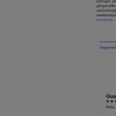
salonger, s
gångavstånd 
central knyt
weekendpaket
Se mindre
Topphotel
Qualit
Qual
4
Are
out
Råsta
Strand
of