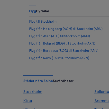
Flyg
Hyrbilar
Flyg till Stockholm
Flyg från Helsingborg (AGH) till Stockholm (ARN)
Flyg från Aten (ATH) till Stockholm (ARN)
Flyg från Belgrad (BEG) till Stockholm (ARN)
Flyg från Bordeaux (BOD) till Stockholm (ARN)
Flyg från Kairo (CAI) till Stockholm (ARN)
Flyg från Köpenhamn (CPH) till Stockholm (ARN)
Flyg från Dubai (DXB) till Stockholm (ARN)
Flyg från Frankfurt (FRA) till Stockholm (ARN)
Städer nära Solna
Sevärdheter
Flyg från Göteborg (GOT) till Stockholm (ARN)
Stockholm
Sollent
Flyg från Ibiza (IBZ) till Stockholm (ARN)
Kista
Bromm
Flyg från Konya (KYA) till Stockholm (ARN)
Flyg från Lissabon (LIS) till Stockholm (ARN)