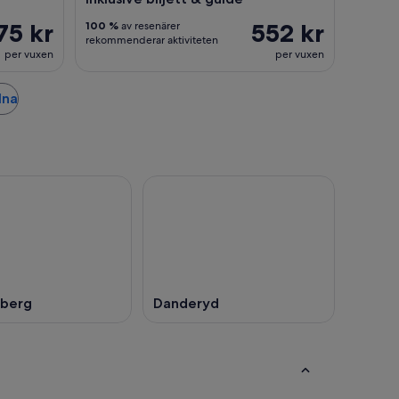
75 kr
552 kr
100 %
av resenärer
rekommenderar aktiviteten
per vuxen
per vuxen
lna
berg
Danderyd