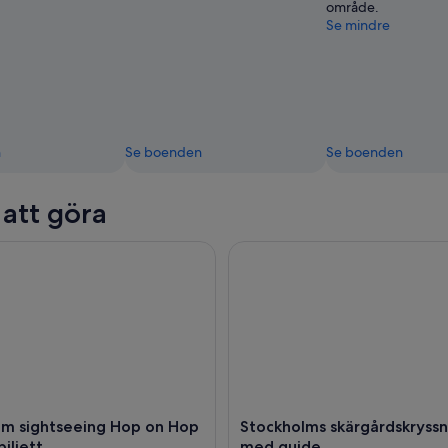
område.
Se mindre
n
Se boenden
Se boenden
 att göra
sightseeing Hop on Hop off bussbiljett
Stockholms skärgårdskryssni
lm sightseeing Hop on Hop
Stockholms skärgårdskryss
biljett
med guide