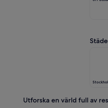
Städe
Stockho
Utforska en värld full av r