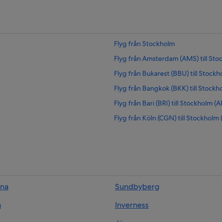
Flyg från Stockholm
Flyg från Amsterdam (AMS) till St
Flyg från Bukarest (BBU) till Stock
Flyg från Bangkok (BKK) till Stock
Flyg från Bari (BRI) till Stockholm (
Flyg från Köln (CGN) till Stockholm
Flyg från Düsseldorf (DUS) till Sto
Flyg från Edinburgh (EDI) till Stoc
Flyg från Gällivare (GEV) till Stock
Flyg från Hurghada (HRG) till Stoc
una
Sundbyberg
Flyg från Karlstad (KSD) till Stockh
a
Inverness
Flyg från London (LCY) till Stockho
Flyg från Mariehamn (MHQ) till St