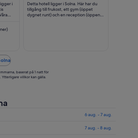
Stockholm
per
5
per
igger i
Detta hotell ligger i Solna. Här har du
County
att
natt
is
tillgång till frukost, ett gym (öppet
(Stockholms
Våra
ellan
dygnet runt) och en reception (öppen
mellan
län)
ten och
dygnet runt). Våra gäster brukar tala väl
6
12
...
ug.
aug.
ner)
och
och
7
13
ug.
aug.
Solna
immarna, baserat på 1 natt för
Ytterligare villkor kan gälla.
lna
6 aug. - 7 aug.
7 aug. - 8 aug.