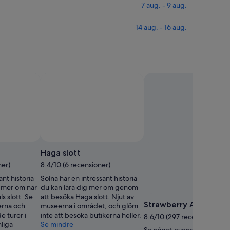
7 aug. - 9 aug.
14 aug. - 16 aug.
v Bjorn Lundberg
Foto
för
Haga slott
fritt
ner)
8.4/10 (6 recensioner)
bruk
ant historia
Solna har en intressant historia
av
g mer om när
du kan lära dig mer om genom
Bjorn
s slott. Se
att besöka Haga slott. Njut av
Lundberg
Strawberry Arena
kerna och
museerna i området, och glöm
e turer i
inte att besöka butikerna heller.
8.6/10 (297 recensioner)
liga
Se mindre
Se något evenemang på