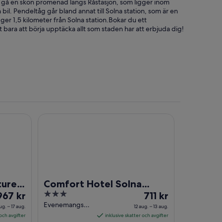
t gå en skön promenad längs Råstasjön, som ligger inom
il. Pendeltåg går bland annat till Solna station, som är en
er 1,5 kilometer från Solna station.Bokar du ett
 bara att börja upptäcka allt som staden har att erbjuda dig!
lection
Comfort Hotel Solna Arenastaden
ture
Comfort Hotel Solna
riset
3
Priset
967 kr
Arenastaden
711 kr
r
out
är
Evenemangsgatan
ug. – 17 aug.
12 aug. – 13 aug.
48 Solna
67 kr
of
711 kr
 och avgifter
inklusive skatter och avgifter