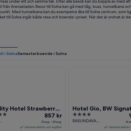
amsas under ett och samma tak. Efter alla besök kan du koppla av med at
från Arenastaden.Resor till Solna kan gå med tåg, buss, tunnelbana och b
punkt. Med tunnelbana kan du exempelvis åka till Solna centrum, som ligg
 till Solna ingår både resa och boende i priset. När det är ordnat är det
l i Solna
Semesterboende i Solna
y Hotel Strawberry Arena
Hotel Gio, BW Signature Col
ity Hotel Strawberry
Hotel Gio, BW Signa
Priset
4
P
na
857 kr
Collection
är
out
ä
RASUNDAVAGEN
21 aug. – 22 aug.
16 a
väg 1
1 3 Solna
857 kr
of
9
inklusive skatter och avgifter
inklusive skatter