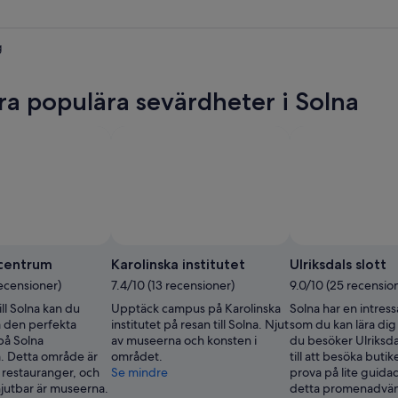
g
ra populära sevärdheter i Solna
Foto av Dominik Gehl
Foto a
Foto
för
centrum
Karolinska institutet
Ulriksdals slott
fritt
recensioner)
7.4/10 (13 recensioner)
9.0/10 (25 recensio
bruk
ill Solna kan du
Upptäck campus på Karolinska
Solna har en intress
av
a den perfekta
institutet på resan till Solna. Njut
som du kan lära di
Dominik
på Solna
av museerna och konsten i
du besöker Ulriksdal
Gehl
 Detta område är
området.
till att besöka buti
a restauranger, och
Se mindre
prova på lite guidad
njutbar är museerna.
detta promenadvän