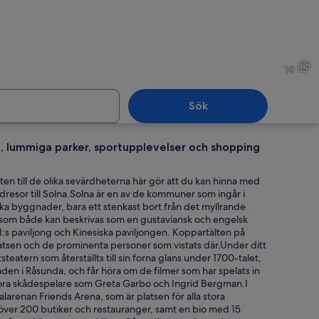
it byggnad med ett rött tak vid en stilla sjö, en träbrygga och en person som f
En grupp människor sitter v
19
Sök
ia, lummiga parker, sportupplevelser och shopping
banestation med rulltrappor och ett rött tak.
Högt gräs på en åker med en
n till de olika sevärdheterna här gör att du kan hinna med
esor till Solna.Solna är en av de kommuner som ingår i
ska byggnader, bara ett stenkast bort från det myllrande
, som både kan beskrivas som en gustaviansk och engelsk
:s paviljong och Kinesiska paviljongen. Koppartälten på
sen och de prominenta personer som vistats där.Under ditt
steatern som återställts till sin forna glans under 1700-talet,
taden i Råsunda, och får höra om de filmer som har spelats in
tora skådespelare som Greta Garbo och Ingrid Bergman.I
larenan Friends Arena, som är platsen för alla stora
över 200 butiker och restauranger, samt en bio med 15