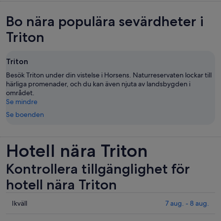
Bo nära populära sevärdheter i
Triton
Triton
Besök Triton under din vistelse i Horsens. Naturreservaten lockar till
härliga promenader, och du kan även njuta av landsbygden i
området.
Se mindre
Se boenden
Hotell nära Triton
Kontrollera tillgänglighet för
hotell nära Triton
Se
Ikväll
7 aug. - 8 aug.
priser