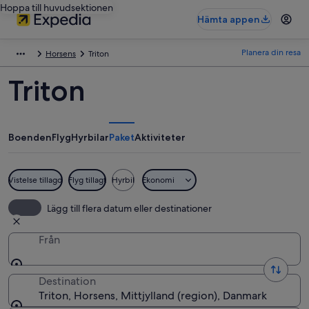
Hoppa till huvudsektionen
Hämta appen
Planera din resa
Horsens
Triton
Triton
Boenden
Flyg
Hyrbilar
Paket
Aktiviteter
Vistelse tillagd
Flyg tillagt
Hyrbil
Ekonomi
Lägg till flera datum eller destinationer
Från
Destination
Triton, Horsens, Mittjylland (region), Danmark