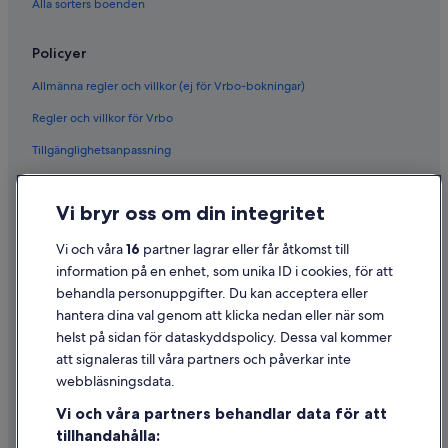
Alla sorters boenden
Policyer
Allmänna regler och villkor (ej för Vrbo-bokningar)
Regler och villkor för Vrbo
Tillgänglighetsanpassning
Sekretess
Vi bryr oss om din integritet
Cookies
Användarvillkor
Vi och våra
16
partner lagrar eller får åtkomst till
information på en enhet, som unika ID i cookies, för att
Juridisk information/Kontakta oss
behandla personuppgifter. Du kan acceptera eller
Riktlinjer för innehåll och anmäla innehåll
hantera dina val genom att klicka nedan eller när som
helst på sidan för dataskyddspolicy. Dessa val kommer
att signaleras till våra partners och påverkar inte
Hjälp
webbläsningsdata.
Kontakta oss
Vi och våra partners behandlar data för att
Avboka eller ändra din bokning
tillhandahålla: