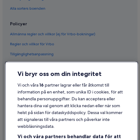
Alla sorters boenden
Policyer
Allmänna regler och villkor (ej för Vrbo-bokningar)
Regler och villkor för Vrbo
Tillgänglighetsanpassning
Sekretess
Vi bryr oss om din integritet
Cookies
Användarvillkor
Vi och våra
16
partner lagrar eller får åtkomst till
information på en enhet, som unika ID i cookies, för att
Juridisk information/Kontakta oss
behandla personuppgifter. Du kan acceptera eller
Riktlinjer för innehåll och anmäla innehåll
hantera dina val genom att klicka nedan eller när som
helst på sidan för dataskyddspolicy. Dessa val kommer
att signaleras till våra partners och påverkar inte
Hjälp
webbläsningsdata.
Kontakta oss
Vi och våra partners behandlar data för att
Avboka eller ändra din bokning