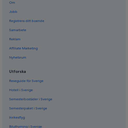
Om
Boutiquehotell i Ormond Beach
Jobb
Familjehotell i Ormond Beach
Registrera ditt boende
Hotell med luftkonditionering i Ormond Beach
Samarbete
Motell i Palmdale
Reklam
Marriott Hotels & Resorts i Tamarac
Affiliate Marketing
Resorter i Titusville
3-Stjärniga hotell i Everglades City
Nyhetsrum
3-Stjärniga hotell i Kissimmee
Utforska
Hotell med parkering i Venice
Reseguide för Sverige
Hotell i Wulfert
Hotell i Sverige
Semesterbostäder i Sverige
Semesterpaket i Sverige
Inrikesflyg
Biluthyrning i Sverige