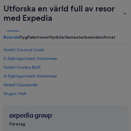
Utforska en värld full av resor
med Expedia
Boende
Flyg
Paketresor
Hyrbilar
Semesterboenden
Annat
Hotell i Coconut Creek
5-Stjärniga hotell i Kissimmee
Hotell i Fowlers Bluff
4-Stjärniga hotell i Kissimmee
Motell i Gainesville
Stugor i Holt
Hilton Hotels i Keaton Beach
Hotell i Lake City
Diamond Resorts i Miramar Beach
Företag
Marriott Hotels & Resorts i Miramar Beach