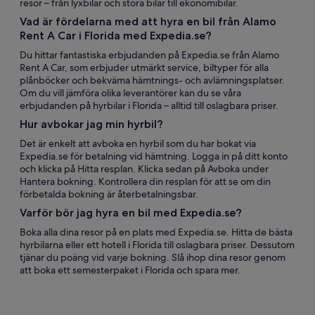
resor – från lyxbilar och stora bilar till ekonomibilar.
Vad är fördelarna med att hyra en bil från Alamo
Rent A Car i Florida med Expedia.se?
Du hittar fantastiska erbjudanden på Expedia.se från Alamo
Rent A Car, som erbjuder utmärkt service, biltyper för alla
plånböcker och bekväma hämtnings- och avlämningsplatser.
Om du vill jämföra olika leverantörer kan du se våra
erbjudanden på hyrbilar i Florida – alltid till oslagbara priser.
Hur avbokar jag min hyrbil?
Det är enkelt att avboka en hyrbil som du har bokat via
Expedia.se för betalning vid hämtning. Logga in på ditt konto
och klicka på Hitta resplan. Klicka sedan på Avboka under
Hantera bokning. Kontrollera din resplan för att se om din
förbetalda bokning är återbetalningsbar.
Varför bör jag hyra en bil med Expedia.se?
Boka alla dina resor på en plats med Expedia.se. Hitta de bästa
hyrbilarna eller ett hotell i Florida till oslagbara priser. Dessutom
tjänar du poäng vid varje bokning. Slå ihop dina resor genom
att boka ett semesterpaket i Florida och spara mer.