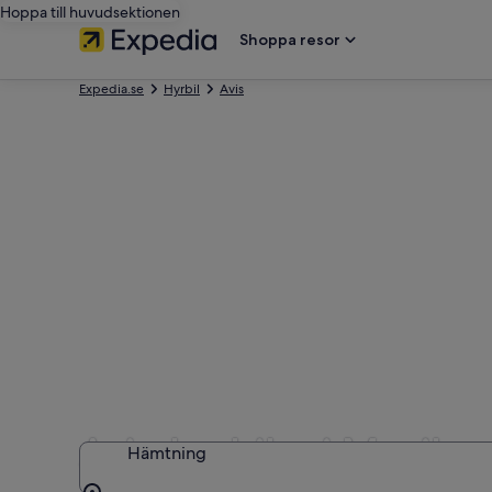
Hoppa till huvudsektionen
Shoppa resor
Expedia.se
Hyrbil
Avis
Avis-hyrbilar i Mexiko
Hämtning