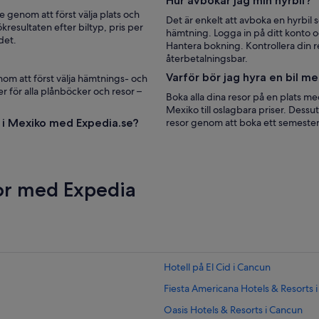
Hur avbokar jag min hyrbil?
e genom att först välja plats och
Det är enkelt att avboka en hyrbil 
resultaten efter biltyp, pris per
hämtning. Logga in på ditt konto o
det.
Hantera bokning. Kontrollera din r
återbetalningsbar.
Varför bör jag hyra en bil m
nom att först välja hämtnings- och
er för alla plånböcker och resor –
Boka alla dina resor på en plats med
Mexiko till oslagbara priser. Dessu
s i Mexiko med Expedia.se?
resor genom att boka ett semester
sor med Expedia
Hotell på El Cid i Cancun
Fiesta Americana Hotels & Resorts 
Oasis Hotels & Resorts i Cancun