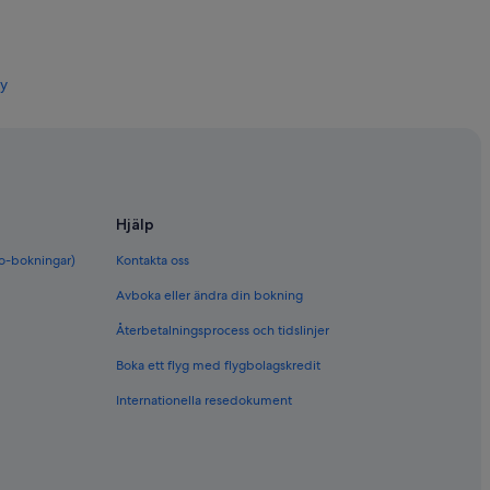
ty
y
 Carmen
en
Hjälp
bo-bokningar)
Kontakta oss
 Carmen
Avboka eller ändra din bokning
Återbetalningsprocess och tidslinjer
Boka ett flyg med flygbolagskredit
Internationella resedokument