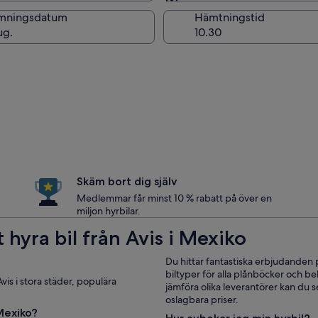
Samma som för hämtni
mningsdatum
Hämtningstid
ug.
Skäm bort dig själv
Medlemmar får minst 10 % rabatt på över en
miljon hyrbilar.
 hyra bil från Avis i Mexiko
Du hittar fantastiska erbjudanden 
biltyper för alla plånböcker och 
vis i stora städer, populära
jämföra olika leverantörer kan du se
oslagbara priser.
 Mexiko?