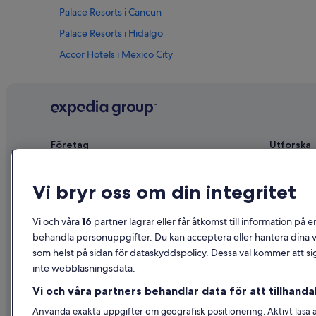
Palace Resorts i Cancun
Palace Resorts i Hidalgo
Accor Hotels i Mexico City
Fiesta Americana Hotels & Resorts i Mexico City
Hotell på Melia i Mexico City
Hotell på Barcelo i Playa del Carmen
Bluebay Resorts i Playa del Carmen
Företag
Utforska
Fiesta Americana Hotels & Resorts i Playa del Carmen
Om
Reseguide f
Hotell på Iberostar i Playa del Carmen
Vi bryr oss om din integritet
Jobb
Hotell i Sve
Hotell på Omni i Playa del Carmen
Registrera ditt boende
Semesterbos
Vi och våra
16
partner lagrar eller får åtkomst till information på e
Hotell på El Cid i Puerto Morelos
Samarbete
Semesterpak
behandla personuppgifter. Du kan acceptera eller hantera dina va
Hotell på Mision i Tequisquiapan
som helst på sidan för dataskyddspolicy. Dessa val kommer att sig
Reklam
Inrikesflyg
inte webbläsningsdata.
Affiliate Marketing
Biluthyrning
Vi och våra partners behandlar data för att tillhandah
Nyhetsrum
Alla sorter
Använda exakta uppgifter om geografisk positionering. Aktivt läsa