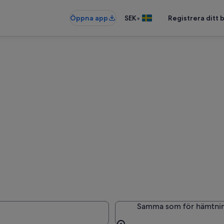
•
Öppna app
SEK
Registrera ditt
Samma som för hämtni