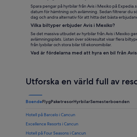
Spara pengar på hyrbilar från Avis i Mexiko på Expedia.s
datum för hämtning och avlämning. Sedan filtrerar du sök
dag och andra alternativ för att hitta det bästa erbjudan
Vilka biltyper erbjuder Avis i Mexiko?
Se det massiva utbudet av hyrbilar från Avis i Mexiko ge
avlämningsplats. Listan över sökresultat visar flera biltyp
från lyxbilar och stora bilar till ekonomibilar.
Vad är fördelarna med att hyra en bil från Avi
Utforska en värld full av re
Boende
Flyg
Paketresor
Hyrbilar
Semesterboenden
Hotell på Barcelo i Cancun
Excellence Resorts i Cancun
Hotell på Four Seasons i Cancun