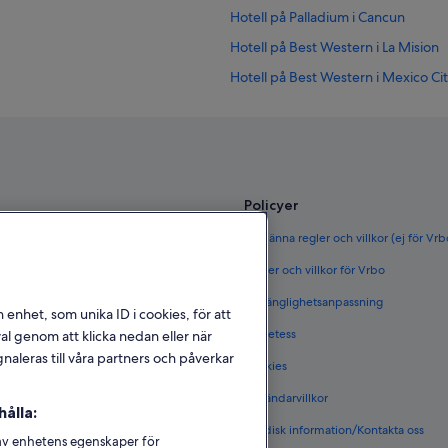
Hotell på Palladium i Cancun
Hotell på Best Western i La Mision
Hotell på Best Western i Mexico Ci
Hotell på Four Seasons i Mexico Cit
Hotell på Mision i Pachuca
Hotell på Best Western i Playa del
Hotell på Fairmont i Playa del Carm
Policyer
H10 Hoteles i Playa del Carmen
ör Sverige
Allmänna regler och villkor (ej för Vr
Hotell på Independent i Playa del
rige
Regler och villkor för Vrbo
Hotell på LVR i Puerto Escondido
täder i Sverige
Tillgänglighetsanpassning
n enhet, som unika ID i cookies, för att
Hotell på Mision i Santiago
et i Sverige
Sekretess
l genom att klicka nedan eller när
Hotell på Palladium i Tulum
naleras till våra partners och påverkar
Cookies
 i Sverige
Användarvillkor
ålla:
s boenden
Juridisk information/Kontakta oss
 av enhetens egenskaper för