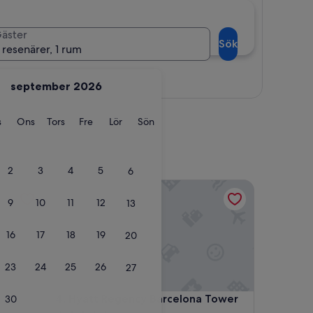
äster
Sök
 resenärer, 1 rum
Visa karta
september 2026
ag
Tisdag
Onsdag
Torsdag
Fredag
Lördag
Söndag
s
Ons
Tors
Fre
Lör
Sön
2
3
4
5
6
Hyatt Regency Barcelona Tower
9
10
11
12
13
16
17
18
19
20
23
24
25
26
27
Hyatt Regency Barcelona Tower
4. Hyatt Regency Barcelona Tower
30