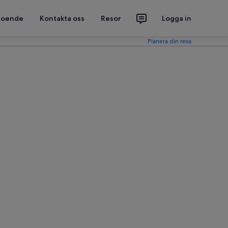
 boende
Kontakta oss
Resor
Logga in
Planera din resa