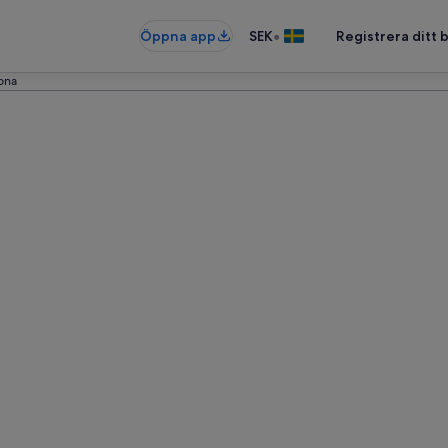
•
Öppna app
SEK
Registrera ditt
lona