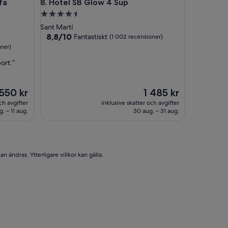
 Aeropuerto
Hotel SB Glow 4 Sup
fa
8. Hotel SB Glow 4 Sup
4.5-
stjärnigt
Sant Martí
boende
8.8
8,8/10
Fantastiskt
(1 002 recensioner)
av
oner)
10,
port.”
Fantastiskt,
(1 002 recensioner)
iset
Priset
 550 kr
1 485 kr
är
ch avgifter
inklusive skatter och avgifter
550 kr
1 485 kr
g. – 11 aug.
30 aug. – 31 aug.
n ändras. Ytterligare villkor kan gälla.