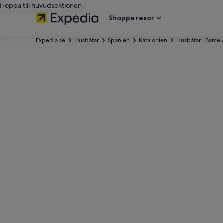
Hoppa till huvudsektionen
Shoppa resor
Expedia.se
Husbåtar
Spanien
Katalonien
Husbåtar i Barce