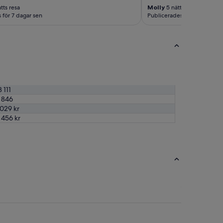
tts resa
Molly
5 nätters resa
 för 7 dagar sen
Publicerades för 8 dagar se
8 111
 846
 029 kr
 456 kr