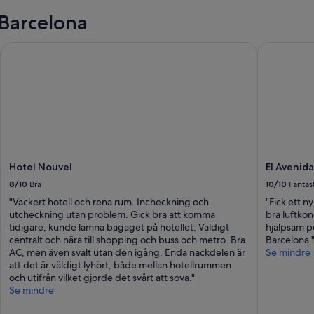
 Barcelona
Hotel Nouvel
El Avenida 
Hotel Nouvel
El Avenida
8/10
Bra
10/10
Fantast
"Vackert hotell och rena rum. Incheckning och
"Fick ett 
utcheckning utan problem. Gick bra att komma
bra luftkon
tidigare, kunde lämna bagaget på hotellet. Väldigt
hjälpsam pe
centralt och nära till shopping och buss och metro. Bra
Barcelona.
AC, men även svalt utan den igång. Enda nackdelen är
Se mindre
att det är väldigt lyhört, både mellan hotellrummen
och utifrån vilket gjorde det svårt att sova."
Se mindre