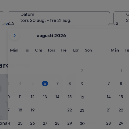
a
Om två månader
2 okt. - 4 okt.
Datum
G
Om fyra månader
tors 20 aug. - fre 21 aug.
2
27 nov. - 29 nov.
dina
augusti 2026
nuvarande
månader
är
Måndag
Tisdag
Onsdag
Torsdag
Fredag
Lördag
Söndag
Månd
Mån
Tis
Ons
Tors
Fre
Lör
Sön
Mån
Ti
August
2026
arcelona
och
1
1
2
September
a Airport Hotel
Hotel Porta Fira
2026.
3
4
5
6
7
8
7
8
9
10
11
12
13
14
15
14
15
16
17
18
19
20
21
22
21
22
23
a Airport Hotel
Hotel Porta Fira
lona Airport Hotel
3. Hotel Porta Fira
24
25
26
27
28
29
28
29
30