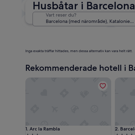
Husbåtar i Barcelon
Om två veckor
21 aug. - 23 aug.
Vart reser du?
Om tre månader
30 okt. - 1 nov.
Inga exakta träffar hittades, men dessa alternativ kan vara helt rätt.
Rekommenderade hotell i B
Arc la Rambla
Barcelon
Arc la Rambla
Barcelon
1. Arc la Rambla
2. Barce