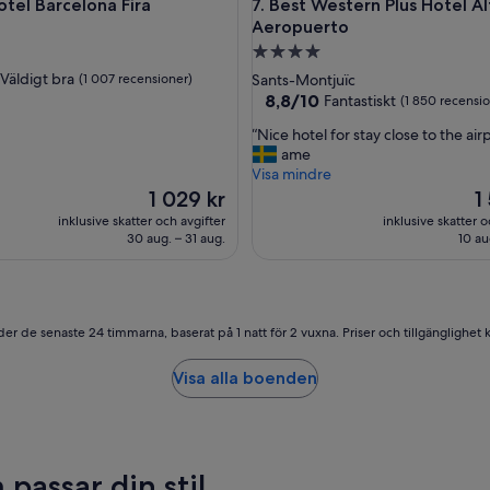
 Barcelona Fira
Best Western Plus Hotel Alfa
otel Barcelona Fira
7. Best Western Plus Hotel Al
d
Aeropuerto
i
g
4.0-
t
stjärnigt
Väldigt bra
(1 007 recensioner)
Sants-Montjuïc
g
boende
8.8
8,8/10
Fantastiskt
(1 850 recensi
o
av
d
“
“Nice hotel for stay close to the air
10,
”
N
ame
Fantastiskt,
i
Visa mindre
censioner)
(1 850 recensioner)
c
Priset
Pr
1 029 kr
1
e
är
är
inklusive skatter och avgifter
inklusive skatter o
h
1 029 kr
1 
30 aug. – 31 aug.
10 au
o
t
e
l
f
er de senaste 24 timmarna, baserat på 1 natt för 2 vuxna. Priser och tillgänglighet ka
o
r
Visa alla boenden
s
t
a
y
c
assar din stil
l