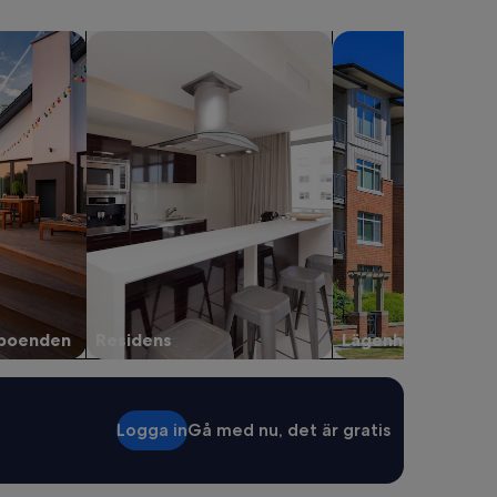
semesterboenden
Sök efter residens
sök efter lägenheter
rboenden
Residens
Lägenheter
Logga in
Gå med nu, det är gratis