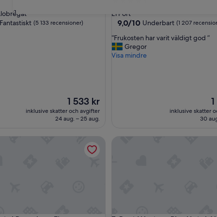
4.5-
stjärnigt
31
 Llobregat
El Port
boende
9.0
9,0/10
Fantastiskt
Underbart
(5 133 recensioner)
(1 207 recensio
av
“
“Frukosten har varit väldigt god ”
10,
F
Gregor
kt,
Underbart,
r
Visa mindre
censioner)
(1 207 recensioner)
u
k
o
s
t
Priset
Pr
1 533 kr
1
e
är
är
inklusive skatter och avgifter
inklusive skatter o
n
1 533 kr
1 
24 aug. – 25 aug.
30 aug
h
a
 Barcelona Fira
Best Western Plus Hotel Alfa
r
v
a
r
i
t
v
ä
l