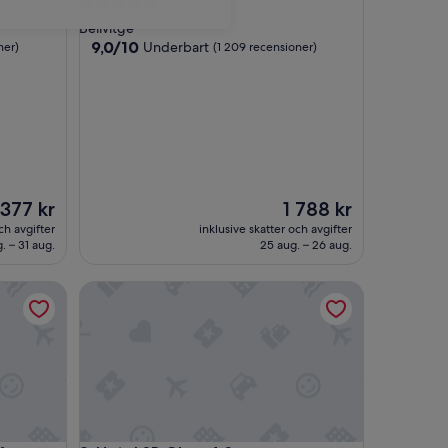
5.0-
stjärnigt
Bellvitge
boende
9.0
9,0/10
Underbart
ner)
(1 209 recensioner)
av
10,
Underbart,
(1 209 recensioner)
iset
Priset
 377 kr
1 788 kr
är
ch avgifter
inklusive skatter och avgifter
377 kr
1 788 kr
. – 31 aug.
25 aug. – 26 aug.
 Aeropuerto
Hotel SB Glow 4 Sup