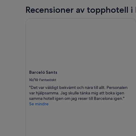
.
Recensioner av topphotell i
H
e
l
Barceló Sants
p
f
u
l
r
e
c
e
p
Barceló Sants
t
i
10/10
Fantastiskt
o
"Det var väldigt bekvämt och nära till allt. Personalen
n
var hjälpsamma. Jag skulle tänka mig att boka igen
w
samma hotell igen om jag reser till Barcelona igen."
h
Se mindre
o
g
a
v
e
u