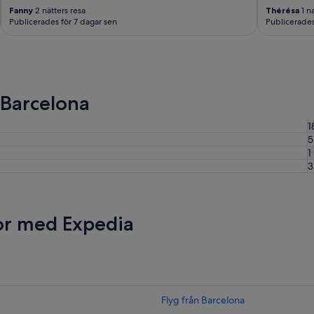
Fanny
2 nätters resa
Thérésa
1 na
Publicerades för 7 dagar sen
Publicerades
 Barcelona
1
5
1
3
sor med Expedia
Flyg från Barcelona