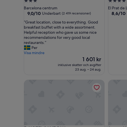
3.0-
4.0-
stjärnigt
stjärnigt
Barcelona centrum
El Prat de
boende
boende
9.0
8.6
9,0/10
8,6/10
Underbart
(2 419 recensioner)
av
av
“
“Great location, close to everything. Good
10,
10,
G
breakfast buffet with a wide assortment.
Underbart,
Fantastis
r
Helpful reception who gave us some nice
(2 419 recensioner)
(5 133 re
e
recommendations for very good local
a
restaurants.”
t
Per
l
Visa mindre
o
Priset
1 601 kr
c
är
inklusive skatter och avgifter
a
1 601 kr
23 aug. – 24 aug.
t
i
HOTEL SANT PAU
easyHotel
o
n
,
c
l
o
s
e
t