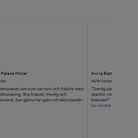
Palace Hotel
Arc la Rambla
 Palace Hotel
Arc la Rambla
iskt
10/10
Fantastiskt
nyrenoverat rum som var rent och fräscht med
"Trevlig personal och fin
ditionering. Bra frukost, trevlig och
utanför, men inget hotel
rsonal, bor gärna här igen vid nästa besök i
boende!"
"
Se mindre