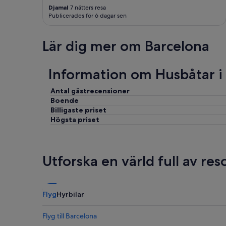
s
Djamal
7 nätters resa
s
Publicerades för 6 dagar sen
o
m
Lär dig mer om Barcelona
e
n
i
Information om Husbåtar i
c
e
r
Antal gästrecensioner
e
Boende
c
Billigaste priset
o
Högsta priset
m
m
e
n
Utforska en värld full av re
d
a
t
i
Flyg
Hyrbilar
o
n
s
Flyg till Barcelona
f