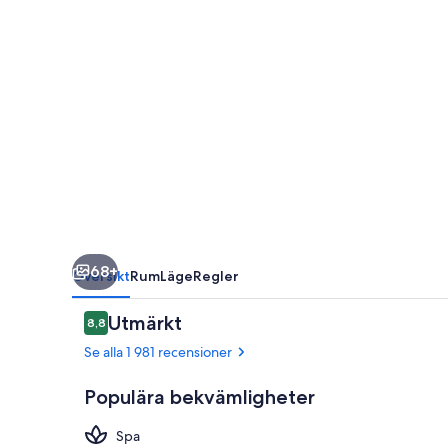
68+
Översikt
Rum
Läge
Regler
Recensioner
Utmärkt
8,8
8,8 av 10,
Se alla 1 981 recensioner
Populära bekvämligheter
Spa