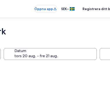
•
Öppna app
SEK
Registrera ditt
rk
Datum