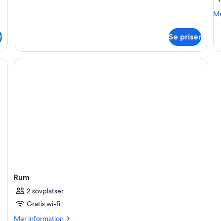
M
Me
in
o
r
Se priser
R
Rum
2 sovplatser
Gratis wi-fi
Mer
Mer information