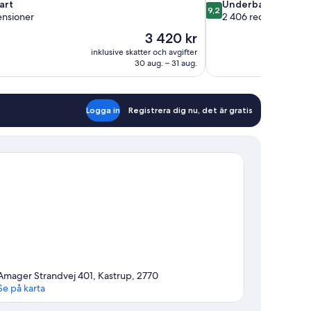
9.2
art
Underbart
9,2
av
ensioner
2 406 recensioner
10,
Priset
3 420 kr
Underbart,
är
inklusive skatter och avgifter
oner
2 406 recensioner
3 420 kr
30 aug. – 31 aug.
Logga in
Registrera dig nu, det är gratis
Amager Strandvej 401, Kastrup, 2770
Se på karta