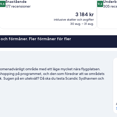
9.6
9.2
Enastående
Underb
9,6
9,2
av
av
177 recensioner
305 rec
10,
10,
Priset
3 184 kr
Enastående,
Underbart,
är
inklusive skatter och avgifter
177 recensioner
305 recensi
3 184 kr
30 aug. – 31 aug.
 och förmåner. Fler förmåner för fler
promenadvänligt område med ett läge mycket nära flygplatsen.
 shopping på programmet, och den som föredrar att se områdets
ark. Sugen på en utekväll? Då ska du testa Scandic Sydhavnen och
viteter som bad. Gäster uppskattar detta hotell för närheten till
 Kastrup metrostation.
Gå till vår reseguide för Kastrup