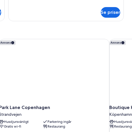
information
om
r
Se priser
Rum
Park Lane Copenhagen
Boutique 
Annons
Annons
Park Lane Copenhagen
Boutique 
Strandvejen
Köpenhamn
Husdjursvänligt
Parkering ingår
Husdjursvä
Gratis wi-fi
Restaurang
Restaurang