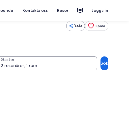
 boende
Kontakta oss
Resor
Logga in
Dela
Spara
Gäster
Sök