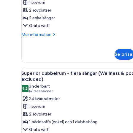
1 sovrum
tvåbäddsrum
2 sovplatser
(Wellness
2 enkelsängar
&
Gratis wi-fi
pool
excluded)
Mer
Mer information
information
om
Standard
Se prise
tvåbäddsrum
(Wellness
&
Öppna
Ett modernt badrum med en dus
pool
7
Superior dubbelrum - flera sängar (Wellness & po
alla
excluded)
excluded)
foton
Underbart
9,2
för
9,2 av 10
(42 recensioner)
42 recensioner
Superior
24 kvadratmeter
dubbelrum
1 sovrum
-
2 sovplatser
flera
1 bäddsoffa (enkel) och 1 dubbelsäng
sängar
Gratis wi-fi
(Wellness