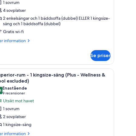
1 sovrum
Wellness
4 sovplatser
2 enkelsängar och 1 bäddsoffa (dubbel) ELLER 1 kingsize-
ool
säng och 1 bäddsoffa (dubbel)
xcluded)
Gratis wi-fi
er
r information
formation
m
Se priser
miljerum
ellness
r.
lärt handfat, en spegel och en handdukshängare.
ppna
Ett modernt hotellrum med en stor säng, ett s
ol
7
perior-rum - 1 kingsize-säng (Plus - Wellness &
la
cluded)
ol excluded)
oton
Enastående
4
ör
9,4 av 10
(9 recensioner)
9 recensioner
uperior-
Utsikt mot havet
um
1 sovrum
2 sovplatser
1 kingsize-säng
ingsize-
er
äng
r information