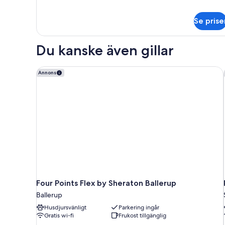
information
om
Se prise
Rum
Du kanske även gillar
Four Points Flex by Sheraton Ballerup
Annons
Four Points Flex by Sheraton Ballerup
Ballerup
Husdjursvänligt
Parkering ingår
Gratis wi-fi
Frukost tillgänglig