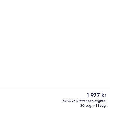
Exteriör
Det
1 977 kr
nuvarande
inklusive skatter och avgifter
priset
30 aug. – 31 aug.
o
Lobby
är
1 977 kr