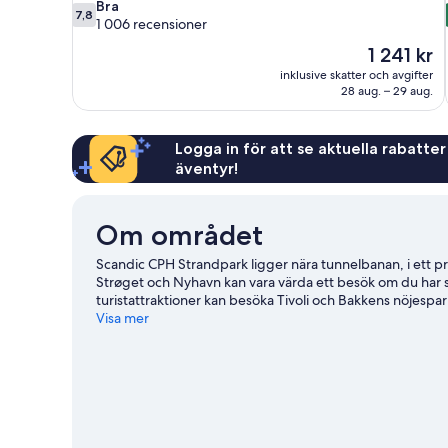
7.8
Bra
7,8
av
1 006 recensioner
10,
Priset
1 241 kr
Bra,
är
inklusive skatter och avgifter
1 006 recensioner
1 241 kr
28 aug. – 29 aug.
Logga in för att se aktuella rabatter
äventyr!
Om området
Scandic CPH Strandpark ligger nära tunnelbanan, i ett 
Strøget och Nyhavn kan vara värda ett besök om du har
turistattraktioner kan besöka Tivoli och Bakkens nöjesp
Valbyhallen. Passa på att utforska området med vattenakti
Visa mer
kollektivtrafik: det tar bara 8 minuter att promenera till