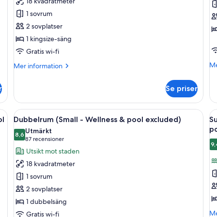
18 kvadratmeter
dubbelrum
(
1 sovrum
-
&
2 sovplatser
1
p
1 kingsize-säng
kingsize-
e
Gratis wi-fi
säng
(Wellness
M
Me
Mer
Mer information
in
information
&
o
om
pool
r
Se priser
Fa
Standard
excluded)
(W
dubbelrum
&
-
chavdelning i glas, en vit tvättställ och en vägg beklädd med marmorplatto
Öppna
Ett modernt badrum med ett rektangu
Ö
po
7
1
ol
Dubbelrum (Small - Wellness & pool excluded)
Su
alla
al
ex
kingsize-
po
Utmärkt
säng
foton
8,6
f
8,6 av 10
(87 recensioner)
87 recensioner
(Wellness
9,
för
f
Utsikt mot staden
&
Dubbelrum
S
pool
18 kvadratmeter
(Small
r
excluded)
1 sovrum
-
-
2 sovplatser
Wellness
1
1 dubbelsäng
&
k
M
pool
s
Me
Gratis wi-fi