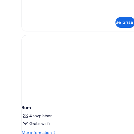
Se prise
Rum
4 sovplatser
Gratis wi-fi
Mer
Mer information