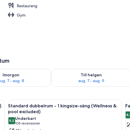
Restaurang
det)
Gym
atum
llgängligheten för imorgon aug. 7 - aug. 8
Kontrollera tillgängligheten för den h
Imorgon
Till helgen
ug. 7 - aug. 8
aug. 7 - aug. 9
tsikt över en parkeringsplats, en stol och en lampa.
Öppna
Standard dubbelrum - 1 kingsize-säng
Ö
6
)
Standard dubbelrum - 1 kingsize-säng (Wellness &
Fa
alla
al
pool excluded)
foton
f
8,
Underbart
9,2
för
f
9,2 av 10
(105 recensioner)
105 recensioner
Standard
F