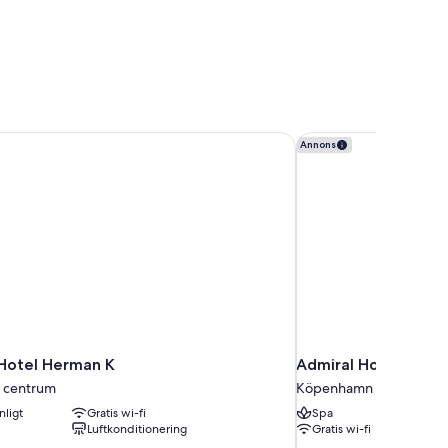
Hotel Herman K
Admiral Hotel Cope
Annons
Hotel Herman K
Admiral Hotel Cop
 centrum
Köpenhamn centrum
nligt
Gratis wi-fi
Spa
Luftkonditionering
Gratis wi-fi