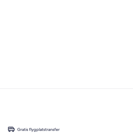
Pool
Terrass/Pati
Gratis flygplatstransfer