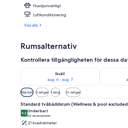
Husdjursvänligt
Bar (på boen
Luftkonditionering
Visa alla
Rumsalternativ
Kontrollera tillgängligheten för dessa d
Kontrollera tillgängligheten för ikväll aug. 6 - aug. 7
Kontrollera ti
Ikväll
aug. 6 - aug. 7
a
Tillgängliga
Alla rum
2 sängar
1 säng
3+ sängar
filter
Öppna
Ett hotellrum med två sängar, u
för
7
Standard tvåbäddsrum (Wellness & pool excluded
alla
rum
Underbart
foton
9,2
9,2 av 10
(62 recensioner)
62 recensioner
för
21 kvadratmeter
Standard