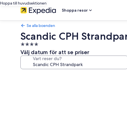
Hoppa till huvudsektionen
Shoppa resor
Se alla boenden
Scandic CPH Strandpa
4.0-
stjärnigt
Välj datum för att se priser
boende
Vart reser du?
Fotogalleri
för
Scandic
CPH
Strandpark