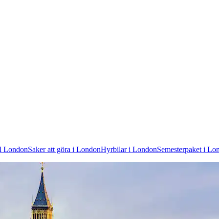
ll London
Saker att göra i London
Hyrbilar i London
Semesterpaket i Lo