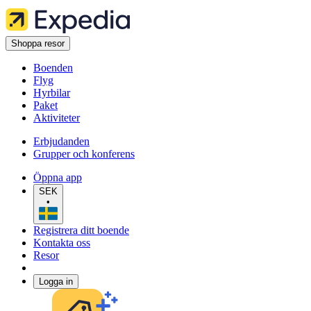
Shoppa resor
Boenden
Flyg
Hyrbilar
Paket
Aktiviteter
Erbjudanden
Grupper och konferens
Öppna app
SEK
•
Registrera ditt boende
Kontakta oss
Resor
Logga in