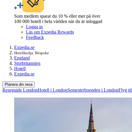
Som medlem sparar du 10 % eller mer på över
100 000 hotell i hela världen när du är inloggad
Logga in
Läs om Expedia Rewards
Feedback
Expedia.se
Hotellkedja: Bespoke
England
Storbritannien
Hotell
Expedia.se
Planera din resa
Reseguide London
Hotell i London
Semesterboenden i London
Flyg ti