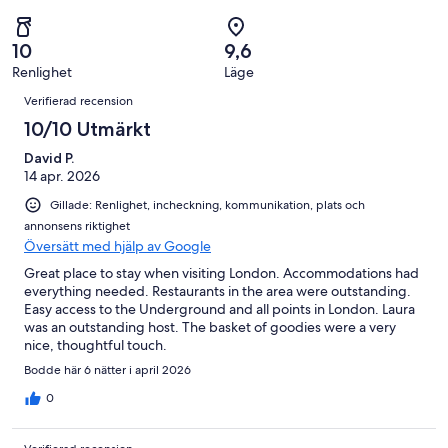
av
i
recensioner
1
Väldigt
90
betyg.
av
dåligt
recensioner
0
10
9,6
90
i
av
Renlighet
Läge
recensioner
betyg.
Recensioner
90
0
Verifierad recension
recensioner
av
10/10 Utmärkt
90
David P.
recensioner
14 apr. 2026
Gillade: Renlighet, incheckning, kommunikation, plats och
annonsens riktighet
Översätt med hjälp av Google
Great place to stay when visiting London. Accommodations had
everything needed. Restaurants in the area were outstanding.
Easy access to the Underground and all points in London. Laura
was an outstanding host. The basket of goodies were a very
nice, thoughtful touch.
Bodde här 6 nätter i april 2026
0