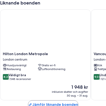
Liknande boenden
Hilton London Metropole
Vancouve
Hilton
Vancouv
Hilton London Metropole
Vancou
London
Studios
London centrum
London 
Metropole
London
Husdjursvänligt
Gratis wi-fi
Kök
London
centrum
Restaurang
Luftkonditionering
Tvättjä
centrum
8.2
9.0
Väldigt bra
Und
8,2
9,0
av
av
1 548 recensioner
1 121
10,
10,
Priset
1 948 kr
Väldigt
Underba
är
bra,
1 121 re
inklusive skatter och avgifter
1 948 kr
30 aug. – 31 aug.
1 548 recensioner
Jämför liknande boenden