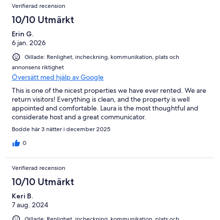
Verifierad recension
10/10 Utmärkt
Erin G.
6 jan. 2026
Gillade: Renlighet, incheckning, kommunikation, plats och
annonsens riktighet
Översätt med hjälp av Google
This is one of the nicest properties we have ever rented. We are
return visitors! Everything is clean, and the property is well
appointed and comfortable. Laura is the most thoughtful and
considerate host and a great communicator.
Bodde här 3 nätter i december 2025
0
Verifierad recension
10/10 Utmärkt
Keri B.
7 aug. 2024
Gillade: Renlighet, incheckning, kommunikation, plats och