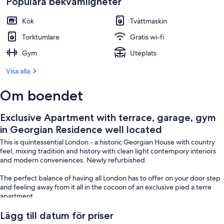
Populära bekvämligheter
Detalj exteriör
Kök
Tvättmaskin
Torktumlare
Gratis wi-fi
Gym
Uteplats
Visa alla
Om boendet
Exclusive Apartment with terrace, garage, gym
in Georgian Residence well located
This is quintessential London - a historic Georgian House with country
feel, mixing tradition and history with clean light contempory interiors
and modern conveniences. Newly refurbished.
The perfect balance of having all London has to offer on your door step
and feeling away from it all in the cocoon of an exclusive pied a terre
apartment.
Accessed through a walled courtyard garden, your private entrance
Lägg till datum för priser
opens to reveal a wow worthy spacious apartment. Arranged over two