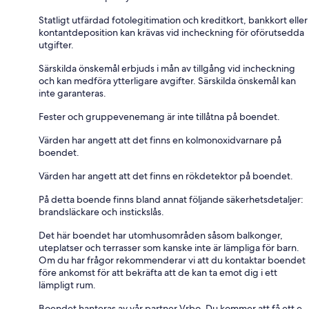
Statligt utfärdad fotolegitimation och kreditkort, bankkort eller
kontantdeposition kan krävas vid incheckning för oförutsedda
utgifter.
Särskilda önskemål erbjuds i mån av tillgång vid incheckning
och kan medföra ytterligare avgifter. Särskilda önskemål kan
inte garanteras.
Fester och gruppevenemang är inte tillåtna på boendet.
Värden har angett att det finns en kolmonoxidvarnare på
boendet.
Värden har angett att det finns en rökdetektor på boendet.
På detta boende finns bland annat följande säkerhetsdetaljer:
brandsläckare och instickslås.
Det här boendet har utomhusområden såsom balkonger,
uteplatser och terrasser som kanske inte är lämpliga för barn.
Om du har frågor rekommenderar vi att du kontaktar boendet
före ankomst för att bekräfta att de kan ta emot dig i ett
lämpligt rum.
Boendet hanteras av vår partner Vrbo. Du kommer att få ett e-