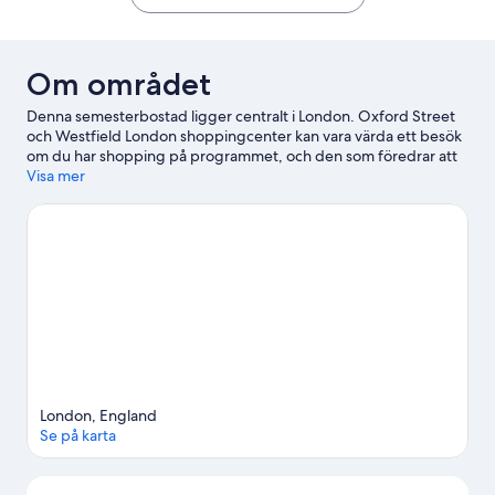
Om området
Denna semesterbostad ligger centralt i London. Oxford Street
och Westfield London shoppingcenter kan vara värda ett besök
om du har shopping på programmet, och den som föredrar att
uppleva områdets vackra natur kan utforska Hyde Park och
Visa mer
Kensington Gardens. Har du barn med dig på resan? Då får du
inte missa London Eye och Natural History Museum. Med
motorbåtturer och bad i närheten finns det massor av
vattenaktiviteter att välja bland.
Gå till vår reseguide för London
Se fler semesterbostäder i London
London, England
Se på karta