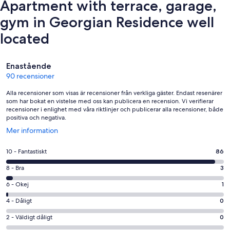
Apartment with terrace, garage,
gym in Georgian Residence well
located
Recensioner
Enastående
90 recensioner
Alla recensioner som visas är recensioner från verkliga gäster. Endast resenärer
som har bokat en vistelse med oss kan publicera en recension. Vi verifierar
recensioner i enlighet med våra riktlinjer och publicerar alla recensioner, både
positiva och negativa.
Öppnas
Mer information
i
ett
10
10 - Fantastiskt
86
nytt
-
fönster
8
8 - Bra
3
Fantastiskt
-
i
6
6 - Okej
1
Bra
betyg.
-
i
4
4 - Dåligt
0
86
Okej
betyg.
-
av
i
2
2 - Väldigt dåligt
0
3
Dåligt
90
betyg.
-