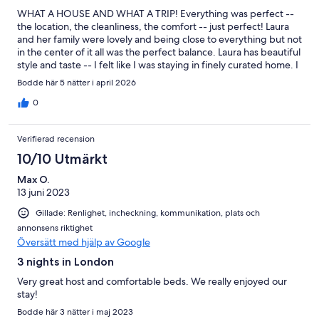
WHAT A HOUSE AND WHAT A TRIP! Everything was perfect --
the location, the cleanliness, the comfort -- just perfect! Laura
and her family were lovely and being close to everything but not
in the center of it all was the perfect balance. Laura has beautiful
style and taste -- I felt like I was staying in finely curated home. I
look forward to booking next time I am in London -- one of the
Bodde här 5 nätter i april 2026
best VRBO's I've been to for sure. Thank you Laura!
0
Verifierad recension
10/10 Utmärkt
Max O.
13 juni 2023
Gillade: Renlighet, incheckning, kommunikation, plats och
annonsens riktighet
Översätt med hjälp av Google
3 nights in London
Very great host and comfortable beds. We really enjoyed our
stay!
Bodde här 3 nätter i maj 2023