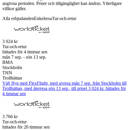
angivna perioden. Priser och tillgänglighet kan ändras. Ytterligare
villkor gäller.
Alla erbjudanden
Enkelresa
Tur-och-retur
3 024 kr
Tur-och-retur
hittades för 4 timmar sen
mån 7 sep. - sön 13 sep.
BMA
Stockholm
THN
Trollhättan
Välj flyg med FlexFlight, med avresa mån 7 sep. från Stockholm till
Trollhättan, med återresa sön 13 sep., till priset 3 024 kr. hittades för
4 timmar sen
3 766 kr
Tur-och-retur
hittades för 20 timmar sen