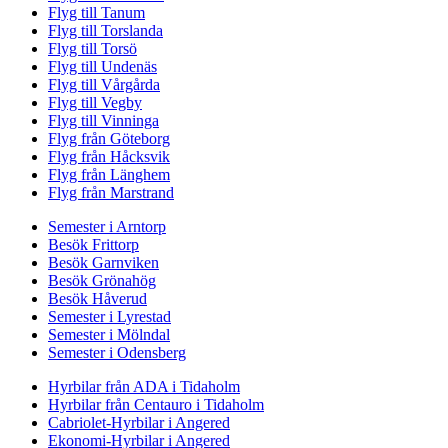
Flyg till Tanum
Flyg till Torslanda
Flyg till Torsö
Flyg till Undenäs
Flyg till Vårgårda
Flyg till Vegby
Flyg till Vinninga
Flyg från Göteborg
Flyg från Håcksvik
Flyg från Länghem
Flyg från Marstrand
Semester i Arntorp
Besök Frittorp
Besök Garnviken
Besök Grönahög
Besök Håverud
Semester i Lyrestad
Semester i Mölndal
Semester i Odensberg
Hyrbilar från ADA i Tidaholm
Hyrbilar från Centauro i Tidaholm
Cabriolet-Hyrbilar i Angered
Ekonomi-Hyrbilar i Angered