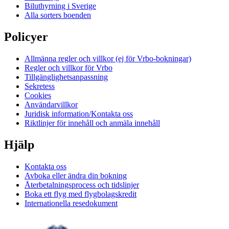
Biluthyrning i Sverige
Alla sorters boenden
Policyer
Allmänna regler och villkor (ej för Vrbo-bokningar)
Regler och villkor för Vrbo
Tillgänglighetsanpassning
Sekretess
Cookies
Användarvillkor
Juridisk information/Kontakta oss
Riktlinjer för innehåll och anmäla innehåll
Hjälp
Kontakta oss
Avboka eller ändra din bokning
Återbetalningsprocess och tidslinjer
Boka ett flyg med flygbolagskredit
Internationella resedokument