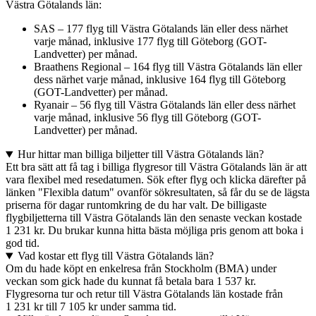
Västra Götalands län:
SAS – 177 flyg till Västra Götalands län eller dess närhet
varje månad, inklusive 177 flyg till Göteborg (GOT-
Landvetter) per månad.
Braathens Regional – 164 flyg till Västra Götalands län eller
dess närhet varje månad, inklusive 164 flyg till Göteborg
(GOT-Landvetter) per månad.
Ryanair – 56 flyg till Västra Götalands län eller dess närhet
varje månad, inklusive 56 flyg till Göteborg (GOT-
Landvetter) per månad.
Hur hittar man billiga biljetter till Västra Götalands län?
Ett bra sätt att få tag i billiga flygresor till Västra Götalands län är att
vara flexibel med resedatumen. Sök efter flyg och klicka därefter på
länken "Flexibla datum" ovanför sökresultaten, så får du se de lägsta
priserna för dagar runtomkring de du har valt. De billigaste
flygbiljetterna till Västra Götalands län den senaste veckan kostade
1 231 kr. Du brukar kunna hitta bästa möjliga pris genom att boka i
god tid.
Vad kostar ett flyg till Västra Götalands län?
Om du hade köpt en enkelresa från Stockholm (BMA) under
veckan som gick hade du kunnat få betala bara 1 537 kr.
Flygresorna tur och retur till Västra Götalands län kostade från
1 231 kr till 7 105 kr under samma tid.