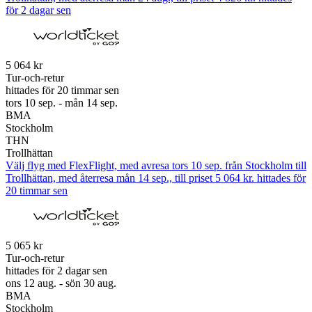
för 2 dagar sen
5 064 kr
Tur-och-retur
hittades för 20 timmar sen
tors 10 sep. - mån 14 sep.
BMA
Stockholm
THN
Trollhättan
Välj flyg med FlexFlight, med avresa tors 10 sep. från Stockholm till
Trollhättan, med återresa mån 14 sep., till priset 5 064 kr. hittades för
20 timmar sen
5 065 kr
Tur-och-retur
hittades för 2 dagar sen
ons 12 aug. - sön 30 aug.
BMA
Stockholm