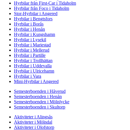
Hyrbilar från First-Car i Tidaholm
Hyrbilar från Foco i Tidaholm
Stor-Hyrbilar i Angered
Hyrbilar i Bengtsfors
Hyrbilar i Borås
Hyrbilar i Henån
Hyrbilar i Kungshamn
Hyrbilar i Lysekil
Hyrbilar i Mariestad
Hyrbilar i Mellerud
Hyrbilar i Partille
Hyrbilar i Trollhättan
Hyrbilar i Uddevalla
Hyrbilar i Ulricehamn
Hyrbilar i Vara
Mini-Hyrbilar i Angered
Semesterboenden i Håverud
Semesterboenden i Henån
Semesterboenden i Mölnlycke
Semesterboenden i Skultorp
Aktiviteter i Alingsås
Aktiviteter i Mölndal
Aktiviteter i Olofstorp