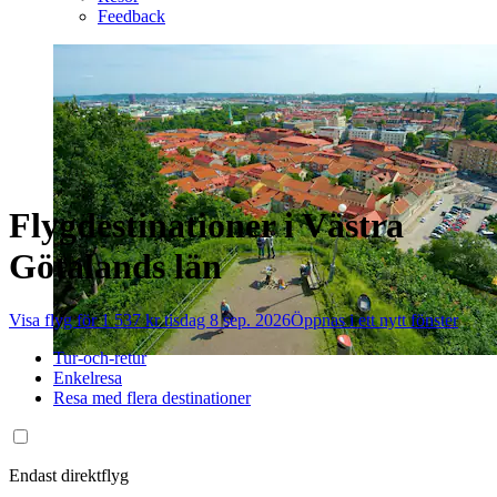
Feedback
Flygdestinationer i Västra
Götalands län
Visa flyg för 1 537 kr tisdag 8 sep. 2026
Öppnas i ett nytt fönster
Tur-och-retur
Enkelresa
Resa med flera destinationer
Endast direktflyg