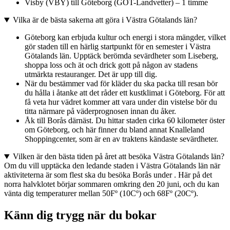
Visby (VBY) till Göteborg (GOT-Landvetter) – 1 timme
Vilka är de bästa sakerna att göra i Västra Götalands län?
Göteborg kan erbjuda kultur och energi i stora mängder, vilket
gör staden till en härlig startpunkt för en semester i Västra
Götalands län. Upptäck berömda sevärdheter som Liseberg,
shoppa loss och ät och drick gott på någon av stadens
utmärkta restauranger. Det är upp till dig.
När du bestämmer vad för kläder du ska packa till resan bör
du hålla i åtanke att det råder ett kustklimat i Göteborg. För att
få veta hur vädret kommer att vara under din vistelse bör du
titta närmare på väderprognosen innan du åker.
Åk till Borås därnäst. Du hittar staden cirka 60 kilometer öster
om Göteborg, och här finner du bland annat Knalleland
Shoppingcenter, som är en av traktens kändaste sevärdheter.
Vilken är den bästa tiden på året att besöka Västra Götalands län?
Om du vill upptäcka den ledande staden i Västra Götalands län när
aktiviteterna är som flest ska du besöka Borås under . Här på det
norra halvklotet börjar sommaren omkring den 20 juni, och du kan
vänta dig temperaturer mellan 50Fº (10Cº) och 68Fº (20Cº).
Känn dig trygg när du bokar