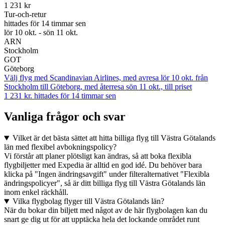
1 231 kr
Tur-och-retur
hittades för 14 timmar sen
lör 10 okt. - sön 11 okt.
ARN
Stockholm
GOT
Göteborg
Välj flyg med Scandinavian Airlines, med avresa lör 10 okt. från
Stockholm till Göteborg, med återresa sön 11 okt., till priset
1 231 kr. hittades för 14 timmar sen
Vanliga frågor och svar
Vilket är det bästa sättet att hitta billiga flyg till Västra Götalands
län med flexibel avbokningspolicy?
Vi förstår att planer plötsligt kan ändras, så att boka flexibla
flygbiljetter med Expedia är alltid en god idé. Du behöver bara
klicka på "Ingen ändringsavgift" under filteralternativet "Flexibla
ändringspolicyer", så är ditt billiga flyg till Västra Götalands län
inom enkel räckhåll.
Vilka flygbolag flyger till Västra Götalands län?
När du bokar din biljett med något av de här flygbolagen kan du
snart ge dig ut för att upptäcka hela det lockande området runt