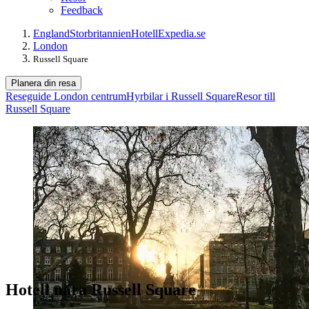
Feedback
England
Storbritannien
Hotell
Expedia.se
London
Russell Square
Planera din resa
Reseguide London centrum
Hyrbilar i Russell Square
Resor till
Russell Square
Hotell nära Russell Square