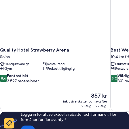
Quality Hotel Strawberry Arena
Best We
Solna
10,4 km f
Husdjursvänligt
Restaurang
Frukost i
Gym
Frukost tillgänglig
Restaura
8.6
8.2
Fantastiskt
Väldi
8,6
8,2
av
av
3 527 recensioner
891 re
10,
10,
Fantastiskt,
Väldigt
Priset
857 kr
3 527 recensioner
bra,
är
891 recen
inklusive skatter och avgifter
857 kr
21 aug. – 22 aug.
Logga in för att se aktuella rabatter och förmåner. Fler
förmåner för fler äventyr!