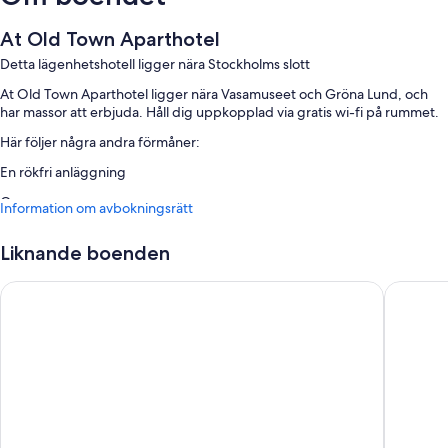
At Old Town Aparthotel
Detta lägenhetshotell ligger nära Stockholms slott
At Old Town Aparthotel ligger nära Vasamuseet och Gröna Lund, och
har massor att erbjuda. Håll dig uppkopplad via gratis wi-fi på rummet.
Här följer några andra förmåner:
En rökfri anläggning
Om rummen
Information om avbokningsrätt
Alla rum hos At Old Town Aparthotel kan erbjuda förmåner som
arbetsyta för laptop, samt ytterligare bekvämligheter såsom gratis wi-fi
Liknande boenden
och ljudisolering.
Castle House Inn
Citybox
Du kan också hitta följande bekvämligheter i samtliga rum:
Badrum med golvvärme och duschar
43-tums tv med kabelkanaler
Garderober och uppvärmning