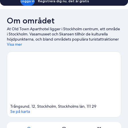
Logga in
Registrera dig nu, det är gratis
Om området
At Old Town Aparthotel ligger i Stockholm centrum, ett område
i Stockholm. Vasamuseet och Skansen tillhör de kulturella
höjdpunkterna, och bland områdets populära turistattraktioner
hittar du ABBA The Museum och Gröna Lund. Sugen på ett
Visa mer
evenemang eller en match? Kolla upp vad som är på gång på
Avicii Arena eller 3Arena.
Gå till vår reseguide för Stockholm
Se fler lägenhetshotell i Stockholm
Trångsund, 12, Stockholm, Stockholms län, 111 29
Se på karta
Karta