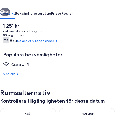
regående
Nästa
23+
Översikt
Bekvämligheter
Läge
Priser
Regler
Det
1 251 kr
nuvarande
inklusive skatter och avgifter
priset
30 aug. – 31 aug.
är
Recensioner
Bra
7,8
Se alla 209 recensioner
7,8 av 10,
1 251 kr
Populära bekvämligheter
Gratis wi-fi
Boendets fasad
Visa alla
Rumsalternativ
Kontrollera tillgängligheten för dessa datum
Kontrollera tillgängligheten för ikväll aug. 10 - aug. 11
Kontrollera tillgängligheten fö
Ikväll
Imorgon