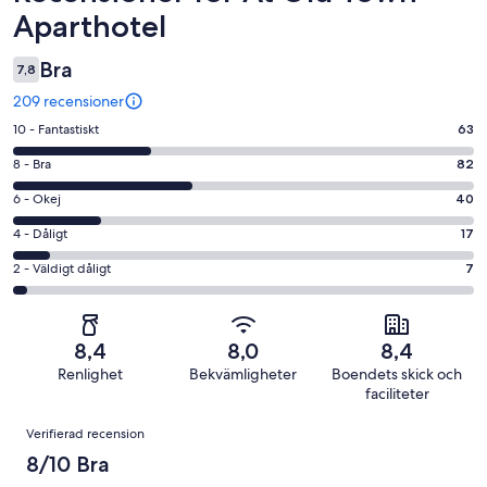
Aparthotel
Bra
7,8
209 recensioner
10
10 - Fantastiskt
63
-
8
8 - Bra
82
Fantastiskt
-
i
6
6 - Okej
40
Bra
betyg.
-
i
4
4 - Dåligt
17
63
Okej
betyg.
-
av
i
2
2 - Väldigt dåligt
7
82
Dåligt
209
betyg.
-
av
i
recensioner
40
Väldigt
209
betyg.
av
dåligt
recensioner
17
8,4
8,0
8,4
209
i
av
Renlighet
Bekvämligheter
Boendets skick och
recensioner
betyg.
209
faciliteter
7
recensioner
Recensioner
av
Verifierad recension
209
8/10 Bra
recensioner