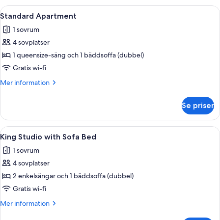
Öppna
Ett modernt kök med mörka skåp, en in
6
Standard Apartment
alla
1 sovrum
foton
4 sovplatser
för
Standard
1 queensize-säng och 1 bäddsoffa (dubbel)
Apartment
Gratis wi-fi
Mer
Mer information
information
om
Se priser
Standard
Apartment
Öppna
Ett modernt vardagsrum med en grå so
2
King Studio with Sofa Bed
alla
1 sovrum
foton
4 sovplatser
för
King
2 enkelsängar och 1 bäddsoffa (dubbel)
Studio
Gratis wi-fi
with
Mer
Mer information
Sofa
information