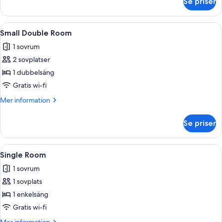
Se priser
Family
Room
Öppna
Ett sovrum med en säng, ett fönster 
3
Small Double Room
alla
1 sovrum
foton
2 sovplatser
för
Small
1 dubbelsäng
Double
Gratis wi-fi
Room
Mer
Mer information
information
om
Se priser
Small
Double
Room
Öppna
Ett modernt badrum med ett handfat i
1
Single Room
alla
1 sovrum
foton
1 sovplats
för
Single
1 enkelsäng
Room
Gratis wi-fi
Mer