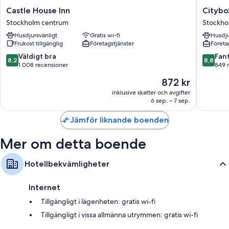
Castle
Citybox
Castle House Inn
Citybo
House
Stockho
Stockholm centrum
Stockho
Inn
Stockho
Husdjursvänligt
Gratis wi-fi
Husdju
Stockholm
centrum
Frukost tillgänglig
Företagstjänster
Företa
centrum
8.2
8.8
Väldigt bra
Fant
8,2
8,8
av
av
1 008 recensioner
849 
10,
10,
Priset
872 kr
Väldigt
Fantastis
är
bra,
849 rec
inklusive skatter och avgifter
872 kr
6 sep. – 7 sep.
1 008 recensioner
Jämför liknande boenden
Mer om detta boende
Hotellbekvämligheter
Internet
Tillgängligt i lägenheten: gratis wi-fi
Tillgängligt i vissa allmänna utrymmen: gratis wi-fi