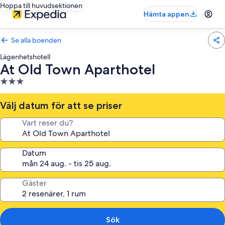
Hoppa till huvudsektionen
Hämta appen
Se alla boenden
Lägenhetshotell
At Old Town Aparthotel
3.0-
stjärnigt
boende
Välj datum för att se priser
Vart reser du?
Datum
Gäster
Sök