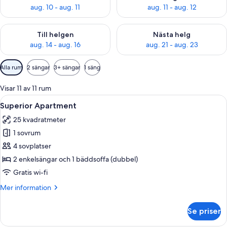
aug. 10 - aug. 11
aug. 11 - aug. 12
Kontrollera tillgängligheten för den här helgen aug. 14 - aug. 
Kontrollera tillgängligheten fö
Till helgen
Nästa helg
aug. 14 - aug. 16
aug. 21 - aug. 23
Tillgängliga
Alla rum
2 sängar
3+ sängar
1 säng
filter
för
Visar 11 av 11 rum
rum
Öppna
Ett kompakt bostadsutrymme med ett l
8
Superior Apartment
alla
25 kvadratmeter
foton
1 sovrum
för
Superior
4 sovplatser
Apartment
2 enkelsängar och 1 bäddsoffa (dubbel)
Gratis wi-fi
Mer
Mer information
information
om
Se priser
Superior
Apartment