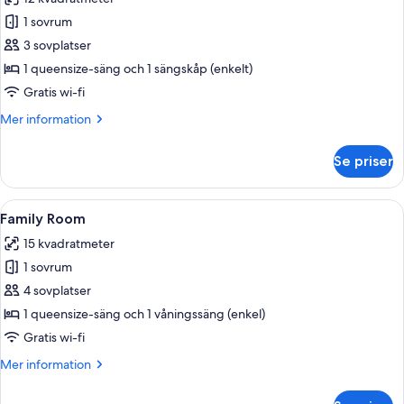
foton
1 sovrum
för
Deluxe
3 sovplatser
Triple
1 queensize-säng och 1 sängskåp (enkelt)
Room
Gratis wi-fi
Mer
Mer information
information
om
Se priser
Deluxe
Triple
Room
Öppna
Ett sovrum med en säng, ett sängbord, 
3
Family Room
alla
15 kvadratmeter
foton
1 sovrum
för
Family
4 sovplatser
Room
1 queensize-säng och 1 våningssäng (enkel)
Gratis wi-fi
Mer
Mer information
information
om