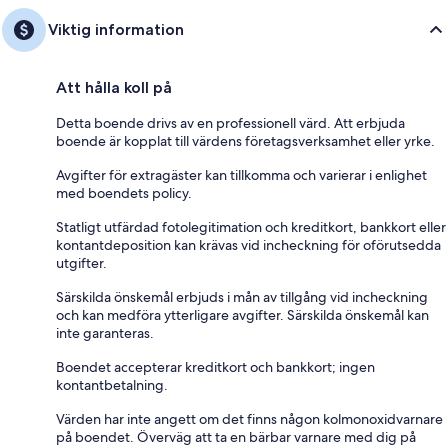
Viktig information
Att hålla koll på
Detta boende drivs av en professionell värd. Att erbjuda
boende är kopplat till värdens företagsverksamhet eller yrke.
Avgifter för extragäster kan tillkomma och varierar i enlighet
med boendets policy.
Statligt utfärdad fotolegitimation och kreditkort, bankkort eller
kontantdeposition kan krävas vid incheckning för oförutsedda
utgifter.
Särskilda önskemål erbjuds i mån av tillgång vid incheckning
och kan medföra ytterligare avgifter. Särskilda önskemål kan
inte garanteras.
Boendet accepterar kreditkort och bankkort; ingen
kontantbetalning.
Värden har inte angett om det finns någon kolmonoxidvarnare
på boendet. Överväg att ta en bärbar varnare med dig på