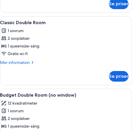
Bed
om
Se priser
King
Studio
with
Öppna
Ett modernt sovrum med ett träpanela
1
Sofa
Classic Double Room
alla
Bed
1 sovrum
foton
2 sovplatser
för
Classic
1 queensize-säng
Double
Gratis wi-fi
Room
Mer
Mer information
information
om
Se priser
Classic
Double
Room
Öppna
En snyggt bäddad säng med vita sängkl
2
Budget Double Room (no window)
alla
12 kvadratmeter
foton
1 sovrum
för
Budget
2 sovplatser
Double
1 queensize-säng