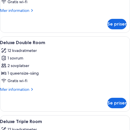
Room
Gratis wi-fi
(no
Mer
Mer information
window)
information
om
Se priser
Budget
Double
Room
Öppna
Ett sovrum med en säng, en tv som är 
2
(no
Deluxe Double Room
alla
window)
12 kvadratmeter
foton
1 sovrum
för
Deluxe
2 sovplatser
Double
1 queensize-säng
Room
Gratis wi-fi
Mer
Mer information
information
om
Se priser
Deluxe
Double
Room
Öppna
Ett sovrum med en säng, ett fönster 
3
Deluxe Triple Room
alla
12 kvadratmeter