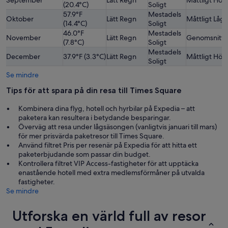
(20.4°C)
Soligt
57.9°F
Mestadels
Oktober
Lätt Regn
Måttligt Lågt
(14.4°C)
Soligt
46.0°F
Mestadels
November
Lätt Regn
Genomsnittli
(7.8°C)
Soligt
Mestadels
December
37.9°F (3.3°C)
Lätt Regn
Måttligt Hög
Soligt
Se mindre
Tips för att spara på din resa till Times Square
Kombinera dina flyg, hotell och hyrbilar på Expedia – att
paketera kan resultera i betydande besparingar.
Överväg att resa under lågsäsongen (vanligtvis januari till mars)
för mer prisvärda paketresor till Times Square.
Använd filtret Pris per resenär på Expedia för att hitta ett
paketerbjudande som passar din budget.
Kontrollera filtret VIP Access-fastigheter för att upptäcka
enastående hotell med extra medlemsförmåner på utvalda
fastigheter.
Se mindre
Utforska en värld full av resor