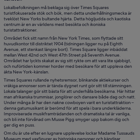
Lokalbefolkningen må beklaga sig över Times Squares
turistfokuserade stök och bök, men detta underhållningsmecka är
tveklöst New Yorks bultande hjärta. Detta högljudda och kaotiska
centrum är en av världens mest besökta och ikoniska
turistattraktioner.
Området fick sitt namn från New York Times, som flyttade sitt
huvudkontor till distriktet 1904 (tidningen ligger nu på Eighth
Avenue, ett stenkast längre bort). Times Square ligger inbäddat
mellan West 42nd och West 47th Street på Seventh Avenue.
Området har lyckts skakat av sig sitt rykte om att vara lite sjabbigt,
och nuförtiden kommer horder med besökare för att uppleva den
äkta New York-känslan.
Times Squares rullande nyhetsremsor, blinkande aktiekurser och
vräkiga annonser som är tända dygnet runt gör sitt till stämningen.
Lokala talanger gör sitt bästa för att underhålla besökarna. Här hittar
man afrikanska trummisar, jonglörer och dansare både dag och natt.
Under många år har den nakne cowboyen varit en turistattraktion –
denna gatumusikant är berömd för att spela i bara underkläderna.
Improviserade musikframträdanden och dramatiska tal är vanliga,
och bli inte förvånad om Musse Pigg smyger upp bakom dig och
ger dig en puss.
Om du är ute efter en lugnare upplevelse lockar Madame Tussauds
Museum med vaxfigurer av historiska personer och kändisar .