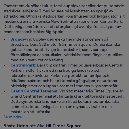
Oavsett om du söker kultur, familjeupplevelser eller det pulserande
stadslivet, erbjuder Times Square på Manhattan en uppsjö av
attraktioner. Utforska stadsparker, konstmuseer och livliga gator, allt
medan du är nära ikoniska New York-attraktioner som Central Park.
Detta livliga område lovar ett oförglömligt äventyr för alla typer av
resenärer som besöker Big Apple .
Broadway:
Upplev den elektrifierande atmosfären på
Broadway, bara 322 meter från Times Square. Denna ikoniska
gata är känd för sitt livliga teaterdistrikt, som visar upp
föreställningar och musikaler i världsklass som fängslar publiken
med sin kreativitet och talang.
Central Park:
Bara 3,2 km från Times Square erbjuder Central
Park en fridfull flykt med sina frodiga landskap och
rekreationsaktiviteter. Parken är perfekt för familjer och
friluftsentusiaster och har pittoreska gångvägar, natursköna
picknickplatser och lugna sjöar mitt i stadens livliga atmosfär.
Grand Central Terminal:
Vid 966 meter från Times Square är
Grand Central Terminal ett fantastiskt arkitektoniskt mästerverk.
Detta symboliska landmärke är rikt på kultur, med sin ikoniska
himmelska kupol, livliga hall och en myriad av butiker och
matställen att utforska.
Se mindre
Bästa tiden att åka till Times Square