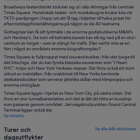
Broadways teaterdistrikt sträcker sig ut i alla riktningar från centrala
Times Square. Hundratals teater- och musikalsugna brukar köa vid
TKTS-paviljongen i hopp om att få tag i biljetter till halva priset för
eftermiddagsföreställningarna på någon av de 40 teatrarna.
Gottegrisar kan få sitt lystmäte i de enorma godisbutikerna M&M's
och Hershey's. De som vill betrakta kaoset kan slå sig ned på en stol i
centrum av torget – som är stängt för trafik. Eller varför inte se en
film i något av områdets enorma biografkomplex?
Times Square är fullproppat med souvenirbutiker, från det lyxiga till
det kitschiga, där du kan fynda klassiska souvenirer som ”I Heart
NYC”-tröjor och New York Yankees-kepsar. Där finns också ett stort
utbud av matställen, från snabbmat till New Yorks berömda
delikatessbutiker som serverar jättelika skålar med klimpsoppa och
enorma smörgåsar.
Times Square ligger i hjärtat av New York City, på västra sidan. Där
finns en stor tunnelbanestation och det är lätt att hitta en busslinje
som passerar genom området. Järnvägsknutpunkten Grand Central
Terminal ligger också där.
Se mindre
Turer och
Se alla 446 aktiviteter
dagsutflykter