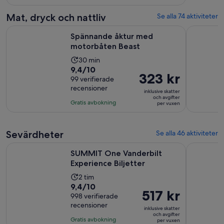
1
vuxen
recension
Mat, dryck och nattliv
Se alla 74 aktiviteter
Öppnas i ny flik
Spännande åktur med motorbåten Beast
Äta midda
Spännande åktur med
motorbåten Beast
Aktivitetens
30 min
9.4
9,4/10
längd
Priset
323 kr
av
99 verifierade
är
är
recensioner
10
30
inklusive skatter
323 kr
och avgifter
med
minuter
Gratis avbokning
per vuxen
per
99
vuxen
recensioner
Sevärdheter
Se alla 46 aktiviteter
Öppnas i ny flik
SUMMIT One Vanderbilt Experience Biljetter
New York E
SUMMIT One Vanderbilt
Experience Biljetter
Aktivitetens
2 tim
9.4
9,4/10
längd
Priset
517 kr
av
998 verifierade
är
är
recensioner
10
2
inklusive skatter
517 kr
och avgifter
med
timmar
Gratis avbokning
per vuxen
per