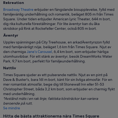
Rekreation
Broadway Theatre
erbjuder en fängslande bioupplevelse, fylld med
familjevänlig underhållning och romantik, beläget 805 m från Times
Square. Under tiden erbjuder American Lyric Theater, 644 m bort,
dig rika kulturella föreställningar. För lite äventyr kan du åka
skridskor på Rink at Rockefeller Center, också 805 m bort.
Äventyr
Upplev spänningen på City Treehouse, en arkadÄventyrszon fylld
med familjevänligt nöje, beläget 1,6 km från Times Square. Njut av
den charmiga
Jane’s Carousel
, 6,4 km bort, som erbjuder härliga
utomhusvibbar. För ett stänk av äventyr, besök DreamWorks Water
Park, 9,7 km bort, perfekt för familjeunderhållning.
Nattliv
Times Square sjuder av ett pulserande nattliv. Njut av en pint på
Dave & Buster's, bara 161 m bort, känt för sin livliga atmosfär. För en
mer romantisk atmosfär, bege dig till Stonewall Inn eller 51-53
Christopher Street, båda 3,2 km bort, som erbjuder en charmig flykt
med underhållning.
*Avstånd mäts i en rak linje; faktiska körsträckor kan variera
beroende på rutt.
Se mindre
Hitta de bästa attraktionerna nära Times Square