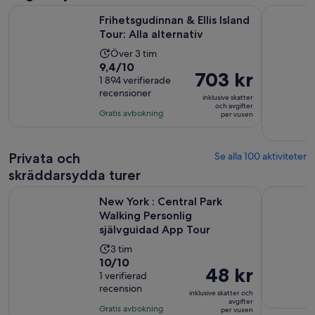
Öppnas i ny 
Frihetsgudinnan & Ellis Island Tour: Alla alternativ
New York 
Frihetsgudinnan & Ellis Island
Tour: Alla alternativ
Aktivitetens
Över 3 tim
9.4
9,4/10
längd
Priset
703 kr
av
1 894 verifierade
är
är
recensioner
10
3
inklusive skatter
703 kr
och avgifter
med
timmar
Gratis avbokning
per vuxen
per
1894
vuxen
recensioner
Privata och
Se alla 100 aktiviteter
skräddarsydda turer
New York : Central Park Walking Personlig självguidad App 
Central Pa
New York : Central Park
Walking Personlig
självguidad App Tour
Aktivitetens
3 tim
10.0
10/10
längd
Priset
48 kr
av
1 verifierad
är
är
recension
10
3
inklusive skatter och
48 kr
avgifter
med
timmar
Gratis avbokning
per vuxen
per