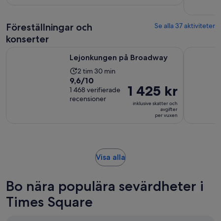
998
vuxen
recensioner
Föreställningar och
Se alla 37 aktiviteter
konserter
Öppnas i ny flik
Lejonkungen på Broadway
Aladdin p
Lejonkungen på Broadway
Aktivitetens
2 tim 30 min
9.6
9,6/10
längd
Priset
1 425 kr
av
1 468 verifierade
är
är
recensioner
10
2
inklusive skatter och
1 425 kr
avgifter
med
timmar
per vuxen
per
1468
och
vuxen
recensioner
30
minuter
Öppnas
Visa alla
i
ny
Bo nära populära sevärdheter i
flik
Times Square