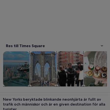
Res till Times Square
Öppnas i ny flik
Öppnas i ny flik
Turer och dagsutflykter
Historia och kultur
Privata och skräddarsydda tur
Mat, dryck och 
Turer och
Historia och
Privata och
Mat, dryck oc
dagsutflykter
kultur
skräddarsydda
nattliv
New Yorks beryktade blinkande neonhjärta är fullt av
turer
trafik och människor och är en given destination för alla
turister.