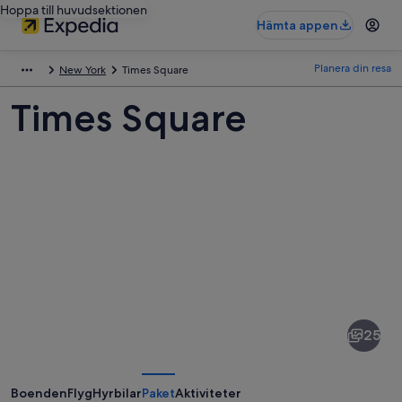
Hoppa till huvudsektionen
Hämta appen
Planera din resa
New York
Times Square
Times Square
Bilder
av
Times
25
Square
Boenden
Flyg
Hyrbilar
Paket
Aktiviteter