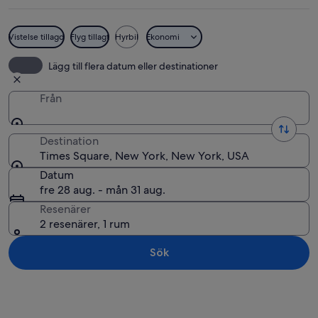
Vistelse tillagd
Flyg tillagt
Hyrbil
Ekonomi
Times Square med stora digitala rekla
Lägg till flera datum eller destinationer
Från
Destination
Times Square, New York, New York, USA
Datum
fre 28 aug. - mån 31 aug.
Resenärer
2 resenärer, 1 rum
Sök
Utforska karta