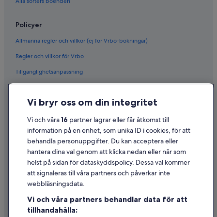
Alla sorters boenden
Policyer
Allmänna regler och villkor (ej för Vrbo-bokningar)
Regler och villkor för Vrbo
Tillgänglighetsanpassning
Sekretess
Vi bryr oss om din integritet
Cookies
Användarvillkor
Vi och våra
16
partner lagrar eller får åtkomst till
information på en enhet, som unika ID i cookies, för att
Juridisk information/Kontakta oss
behandla personuppgifter. Du kan acceptera eller
Riktlinjer för innehåll och anmäla innehåll
hantera dina val genom att klicka nedan eller när som
helst på sidan för dataskyddspolicy. Dessa val kommer
Hjälp
att signaleras till våra partners och påverkar inte
webbläsningsdata.
Kontakta oss
Vi och våra partners behandlar data för att
Avboka eller ändra din bokning
tillhandahålla: