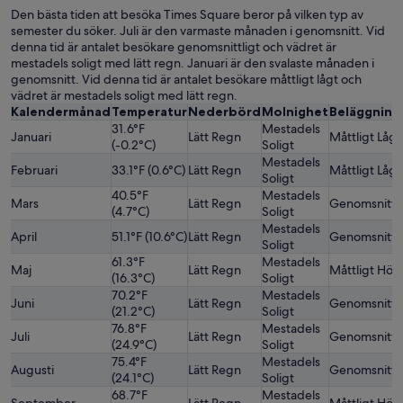
Den bästa tiden att besöka Times Square beror på vilken typ av
semester du söker. Juli är den varmaste månaden i genomsnitt. Vid
denna tid är antalet besökare genomsnittligt och vädret är
mestadels soligt med lätt regn. Januari är den svalaste månaden i
genomsnitt. Vid denna tid är antalet besökare måttligt lågt och
vädret är mestadels soligt med lätt regn.
Kalendermånad
Temperatur
Nederbörd
Molnighet
Beläggning
31.6°F
Mestadels
Januari
Lätt Regn
Måttligt Lågt
(-0.2°C)
Soligt
Mestadels
Februari
33.1°F (0.6°C)
Lätt Regn
Måttligt Lågt
Soligt
40.5°F
Mestadels
Mars
Lätt Regn
Genomsnittli
(4.7°C)
Soligt
Mestadels
April
51.1°F (10.6°C)
Lätt Regn
Genomsnittli
Soligt
61.3°F
Mestadels
Maj
Lätt Regn
Måttligt Hög
(16.3°C)
Soligt
70.2°F
Mestadels
Juni
Lätt Regn
Genomsnittli
(21.2°C)
Soligt
76.8°F
Mestadels
Juli
Lätt Regn
Genomsnittli
(24.9°C)
Soligt
75.4°F
Mestadels
Augusti
Lätt Regn
Genomsnittli
(24.1°C)
Soligt
68.7°F
Mestadels
September
Lätt Regn
Måttligt Hög