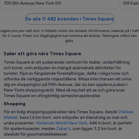
out
out
700 8th Avenue New York NY
109 Eas
of
of
5
5
Se alla 11 482 boenden i Times Square
Lägsta pris per natt som vi hittade under de senaste 24 timmarna, baserat på 1 natt
för 2 vuxna. Priser och tillgänglighet kan komma att ändras. Ytterligare villkor kan
gälla.
Saker att göra nära Times Square
Times Square är ett pulserande centrum för teater, underhållning
och konst, som erbjuder en mängd spännande aktiviteter för
turister. Njut av fängslande föreställningar, delta i roliga turer och
utforska de närliggande nöjesställena. Missa inte chansen att unna
dig en shoppingtur på Fifth Avenue, där du kan uppleva pulsen i
New Yorks shoppingvärld. Med så mycket att se och göra lovar
Times Square en oförglömlig semesterupplevelse.
Shopping
För en livlig shoppingupplevelse nära Times Square, besök
Chelsea
Market
, bara 1,6 km bort, som erbjuder en blandning av mat och
unika presenter.
Nintendo World New York
, 644 m bort, är perfekt
för spelentusiaster, medan
Zabar's
, som ligger 3,2 km bort, är
idealiskt för gourmetdelikatesser.