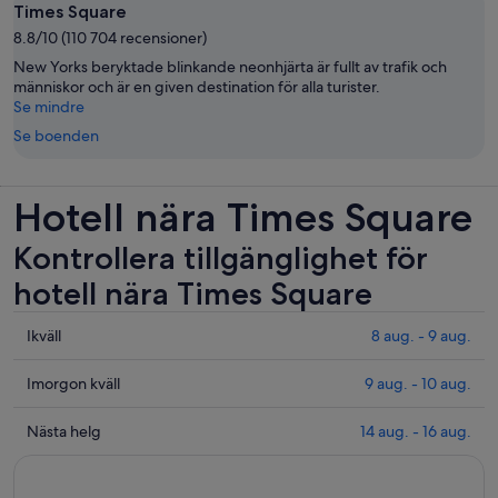
Times Square
8.8/10 (110 704 recensioner)
New Yorks beryktade blinkande neonhjärta är fullt av trafik och
människor och är en given destination för alla turister.
Se mindre
Se boenden
Hotell nära Times Square
Kontrollera tillgänglighet för
hotell nära Times Square
Se
Ikväll
8 aug. - 9 aug.
priser
nära
Se
Imorgon kväll
9 aug. - 10 aug.
Times
priser
Square
nära
Se
Nästa helg
14 aug. - 16 aug.
för
Times
priser
ikväll
Square
nära