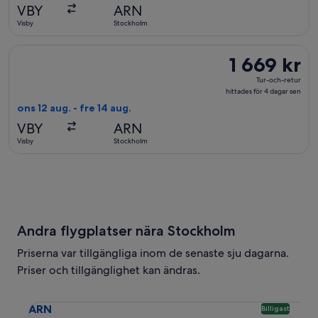
hittades
VBY
ARN
för
Visby
Stockholm
2
dagar
Välj flyg med Norwegian Air Sweden, med avresa ons 12 aug. frå
1 669 kr
1 669 kr
sen
Tur-
Tur-och-retur
och-
hittades för 4 dagar sen
retur,
ons 12 aug. - fre 14 aug.
hittades
VBY
ARN
för
Visby
Stockholm
4
dagar
sen
Andra flygplatser nära Stockholm
Priserna var tillgängliga inom de senaste sju dagarna.
Priser och tillgänglighet kan ändras.
Välj flyg till Arlanda ARN. Billigaste tillgängliga alternativ
ARN
Billigast