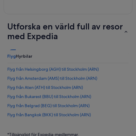
Utforska en värld full av resor
med Expedia
Flyg
Hyrbilar
Flyg från Helsingborg (AGH) till Stockholm (ARN)
Flyg från Amsterdam (AMS) till Stockholm (ARN)
Flyg från Aten (ATH) till Stockholm (ARN)
Flyg från Bukarest (BBU) till Stockholm (ARN)
Flyg från Belgrad (BEG) till Stockholm (ARN)
Flyg från Bangkok (BKK) till Stockholm (ARN)
Flyg från Bordeaux (BOD) till Stockholm (ARN)
Flyg från Bari (BRI) till Stockholm (ARN)
*Tillgängligt för Expedia-medlemmar.