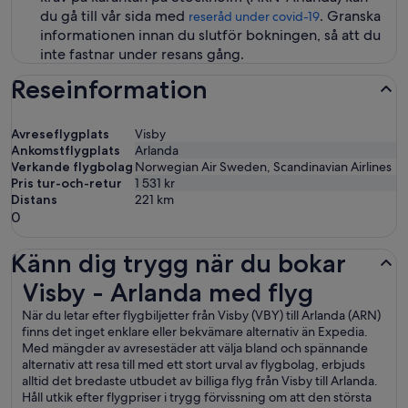
du gå till vår sida med
. Granska
reseråd under covid-19
informationen innan du slutför bokningen, så att du
inte fastnar under resans gång.
Reseinformation
Avreseflygplats
Visby
Ankomstflygplats
Arlanda
Verkande flygbolag
Norwegian Air Sweden, Scandinavian Airlines
Pris tur-och-retur
1 531 kr
Distans
221
km
0
Känn dig trygg när du bokar
Visby - Arlanda med flyg
Visby - Arlanda med flyg
När du letar efter flygbiljetter från Visby (VBY) till Arlanda (ARN)
finns det inget enklare eller bekvämare alternativ än Expedia.
Med mängder av avresestäder att välja bland och spännande
alternativ att resa till med ett stort urval av flygbolag, erbjuds
alltid det bredaste utbudet av billiga flyg från Visby till Arlanda.
Håll utkik efter flygpriser i trygg förvissning om att den största