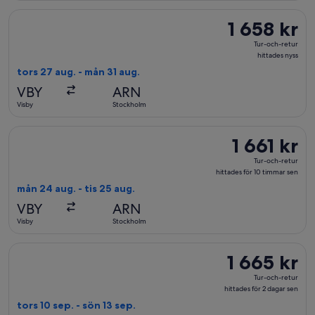
Välj flyg med Scandinavian Airlines, med avresa tors 27 aug. fr
1 658 kr
1 658 kr
Tur-
Tur-och-retur
och-
hittades nyss
retur,
tors 27 aug. - mån 31 aug.
hittades
VBY
ARN
nyss
Visby
Stockholm
Välj flyg med Scandinavian Airlines, med avresa mån 24 aug. fr
1 661 kr
1 661 kr
Tur-
Tur-och-retur
och-
hittades för 10 timmar sen
retur,
mån 24 aug. - tis 25 aug.
hittades
VBY
ARN
för
Visby
Stockholm
10
timmar
Välj flyg med Scandinavian Airlines, med avresa tors 10 sep. fr
1 665 kr
1 665 kr
sen
Tur-
Tur-och-retur
och-
hittades för 2 dagar sen
retur,
tors 10 sep. - sön 13 sep.