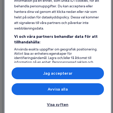
information på en enhet, som unika ID i cookies, för att
Juridisk information/Kontakta oss
behandla personuppgifter. Du kan acceptera eller
Riktlinjer för innehåll och anmäla innehåll
hantera dina val genom att klicka nedan eller när som
helst på sidan för dataskyddspolicy. Dessa val kommer
att signaleras till våra partners och påverkar inte
Hjälp
webbläsningsdata.
Kontakta oss
Vi och våra partners behandlar data för att
Avboka eller ändra din bokning
tillhandahålla:
Återbetalningsprocess och tidslinjer
Använda exakta uppgifter om geografisk positionering.
Aktivt läsa av enhetens egenskaper för
Boka ett flyg med flygbolagskredit
identifieringsändamål. Lagra och/eller få åtkomst till
information på en enhet. Personanpassad reklam och
Internationella resedokument
innehåll, reklam- och innehållsmätning, forskning
angående målgrupp och tjänsteutveckling.
Jag accepterar
Lista över partner (leverantörer)
Expedia, Inc ansvarar inte för innehållet på externa webbsidor.
Avvisa alla
© 2026 Expedia, Inc., ett företag i Expedia Group. Med ensamrätt.
Expedia och Expedias logotyp är varumärken eller registrerade
varumärken som tillhör Expedia, Inc.
Visa syften