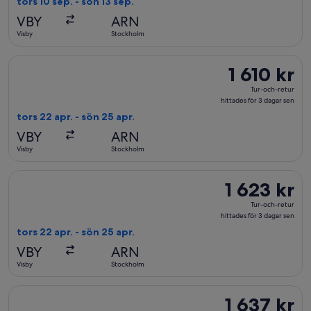
tors 10 sep. - sön 13 sep.
hittades
VBY
ARN
nyss
Visby
Stockholm
Välj flyg med Scandinavian Airlines, med avresa tors 22 apr. fr
1 610 kr
1 610 kr
Tur-
Tur-och-retur
och-
hittades för 3 dagar sen
retur,
tors 22 apr. - sön 25 apr.
hittades
VBY
ARN
för
Visby
Stockholm
3
dagar
Välj flyg med Scandinavian Airlines, med avresa tors 22 apr. fr
1 623 kr
1 623 kr
sen
Tur-
Tur-och-retur
och-
hittades för 3 dagar sen
retur,
tors 22 apr. - sön 25 apr.
hittades
VBY
ARN
för
Visby
Stockholm
3
dagar
Välj flyg med Scandinavian Airlines, med avresa tis 8 sep. från
1 637 kr
1 637 kr
sen