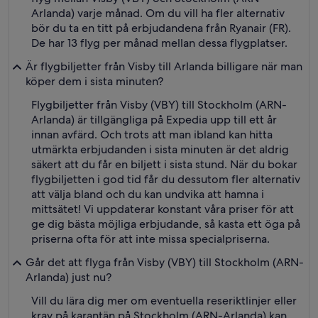
Arlanda) varje månad. Om du vill ha fler alternativ
bör du ta en titt på erbjudandena från Ryanair (FR).
De har 13 flyg per månad mellan dessa flygplatser.
Är flygbiljetter från Visby till Arlanda billigare när man
köper dem i sista minuten?
Flygbiljetter från Visby (VBY) till Stockholm (ARN-
Arlanda) är tillgängliga på Expedia upp till ett år
innan avfärd. Och trots att man ibland kan hitta
utmärkta erbjudanden i sista minuten är det aldrig
säkert att du får en biljett i sista stund. När du bokar
flygbiljetten i god tid får du dessutom fler alternativ
att välja bland och du kan undvika att hamna i
mittsätet! Vi uppdaterar konstant våra priser för att
ge dig bästa möjliga erbjudande, så kasta ett öga på
priserna ofta för att inte missa specialpriserna.
Går det att flyga från Visby (VBY) till Stockholm (ARN-
Arlanda) just nu?
Vill du lära dig mer om eventuella reseriktlinjer eller
krav på karantän på Stockholm (ARN-Arlanda) kan