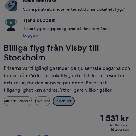
Boka smartare
Spara på utvalda hotell efter att du har bokat ett flyg.*
Tjäna dubbelt
Tjäna flygbolagspoäng ovanpå dina förmåner.
Logga in
Billiga flyg från Visby till
Stockholm
Priserna var tillgängliga under de sju senaste dagarna och
börjar från 766 kr för enkelflyg och 1 531 kr för resor tur-
och-retur, för den angivna perioden. Priser och
tillgänglighet kan ändras. Ytterligare villkor gäller.
Alla erbjudanden
Enkelresa
Tur-och-retur
Välj flyg med Scandinavian Airlines, med avresa tors 10 sep. fr
1 531 kr
1 531 kr
Tur-
Tur-och-retur
och-
hittades nyss
retur,