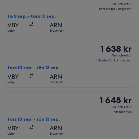
Tur-
Tur-och-retur
och-
hittades för 2 dagar sen
retur,
tis 8 sep. - tors 10 sep.
hittades
VBY
ARN
för
Visby
Stockholm
2
dagar
Välj flyg med Scandinavian Airlines, med avresa tors 10 sep. fr
1 638 kr
1 638 kr
sen
Tur-
Tur-och-retur
och-
hittades för 3 timmar sen
retur,
tors 10 sep. - sön 13 sep.
hittades
VBY
ARN
för
Visby
Stockholm
3
timmar
Välj flyg med Scandinavian Airlines, med avresa tors 10 sep. fr
1 645 kr
1 645 kr
sen
Tur-
Tur-och-retur
och-
hittades nyss
retur,
tors 10 sep. - sön 13 sep.
hittades
VBY
ARN
nyss
Visby
Stockholm