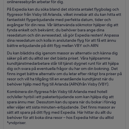
onlineresebyrån arbetar för dig.
På Expedia kan du söka bland det största antalet flygbolag och
flygresor från Visby till Arlanda, vilket innebär att du kan hitta ett
fantastiskt flygerbjudande med perfekta datum, tider och
avgångar för din resa. Vår lättanvända sökmotor hjälper dig att
fynda enkelt och bekvämt; du behöver bara ange dina
resedatum och din avresestad, så gör Expedia resten! Anpassa
dina resedatum och kolla in anslutande flyg för att få ett ännu
bättre erbjudande på ditt flyg mellan VBY och ARN
Du kan bläddra dig igenom massor av alternativ och känna dig
säker på att du alltid ser det bästa priset. Våra hjälpsamma
kundtjänstmedarbetare står till tjänst dygnet runt för att hjälpa
dig och svara på eventuella frågor du har om din bokning. Det
finns inget bättre alternativ om du letar efter riktigt bra priser på
resor och vill ha tillgång till en enastående kundtjänst när du
behöver hjälp med flyg till Arlanda (ARN)från Visby (VBY).
Kombinera din flygresa från Visby till Arlanda med hotell
och/eller hyrbil i ett paketerbjudande som kan hjälpa dig att
spara ännu mer. Dessutom kan du spara när du bokar i förväg
eller väljer ett sista minuten-erbjudande. Det finns massor av
sätt att spara på ditt flyg med Expedia. Här hittar du allt du
behöver för att boka dina resor – hos Expedia hittar du alltid
fyndpriser.