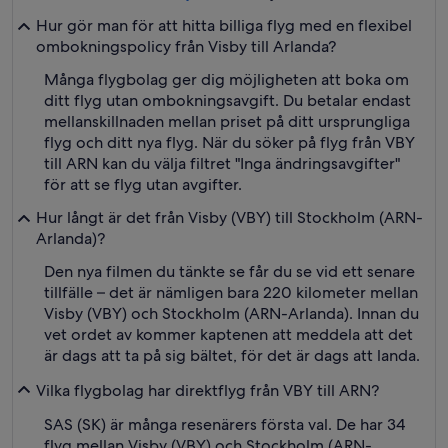
Hur gör man för att hitta billiga flyg med en flexibel
ombokningspolicy från Visby till Arlanda?
Många flygbolag ger dig möjligheten att boka om
ditt flyg utan ombokningsavgift. Du betalar endast
mellanskillnaden mellan priset på ditt ursprungliga
flyg och ditt nya flyg. När du söker på flyg från VBY
till ARN kan du välja filtret "Inga ändringsavgifter"
för att se flyg utan avgifter.
Hur långt är det från Visby (VBY) till Stockholm (ARN-
Arlanda)?
Den nya filmen du tänkte se får du se vid ett senare
tillfälle – det är nämligen bara 220 kilometer mellan
Visby (VBY) och Stockholm (ARN-Arlanda). Innan du
vet ordet av kommer kaptenen att meddela att det
är dags att ta på sig bältet, för det är dags att landa.
Vilka flygbolag har direktflyg från VBY till ARN?
SAS (SK) är många resenärers första val. De har 34
flyg mellan Visby (VBY) och Stockholm (ARN-