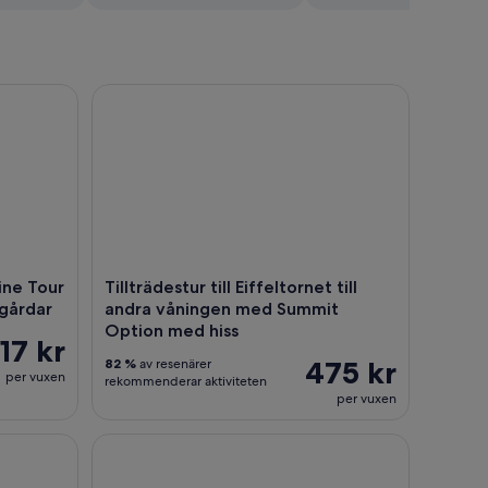
ur från Paris & tillgång till trädgårdar
Tillträdestur till Eiffeltornet till andra våninge
ine Tour
Tillträdestur till Eiffeltornet till
dgårdar
andra våningen med Summit
Option med hiss
17 kr
475 kr
82 %
av resenärer
per vuxen
rekommenderar aktiviteten
per vuxen
ån Paris
s: Tillgång till topp eller 2:a våningen
Paris, Frankrike Kombinerade biljetter till Sainte