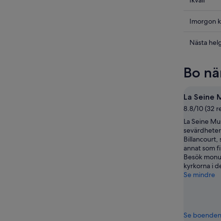
Kolla
Ikväll
priserna
i
Kolla
Imorgon k
Boulogn
priserna
Billancou
i
Kolla
Nästa hel
för
Boulogn
priserna
ikväll,
Billancou
i
Bo nä
8
för
Boulogn
aug.
imorgon
Billancou
-
natt,
inför
La Seine 
9
9
nästa
8.8/10 (32 r
aug.
aug.
helg,
La Seine Mus
-
14
sevärdheter
10
aug.
Billancourt, 
aug.
-
annat som fi
16
Besök monu
kyrkorna i d
aug.
Se mindre
Se boende