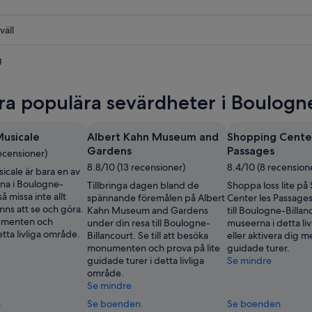
väll
e-
rt
g
e-
rt
ra populära sevärdheter i Boulogn
e-
rt
Musicale
Albert Kahn Museum and
Shopping Center
Gardens
Passages
ecensioner)
8.8/10 (13 recensioner)
8.4/10 (8 recension
icale är bara en av
na i Boulogne-
Tillbringa dagen bland de
Shoppa loss lite p
så missa inte allt
spännande föremålen på Albert
Center les Passage
nns att se och göra.
Kahn Museum and Gardens
till Boulogne-Billan
menten och
under din resa till Boulogne-
museerna i detta li
etta livliga område.
Billancourt. Se till att besöka
eller aktivera dig m
monumenten och prova på lite
guidade turer.
guidade turer i detta livliga
Se mindre
område.
Se mindre
n
Se boenden
Se boenden