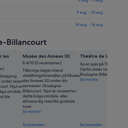
8 aug. - 9 aug.
9 aug. - 10 aug.
14 aug. - 16 aug.
e-Billancourt
 les
Musée des Annees 30
Théâtre de la Clarté
8.4/10 (5 recensioner)
Se en pjäs på Théâtre de la
er)
Clarté under resan till
Tillbringa dagen bland
Boulogne-Billancourt.
utställningsföremålen på Musée
å Shopping
Se mindre
des Annees 30 under din
s under resan
semsester i Boulogne-
court. Njut av
Billancourt. Njut av museerna i
vliga område,
detta livliga område, eller
ed lite
aktivera dig med lite guidade
turer.
Se mindre
Se boenden
Se boenden