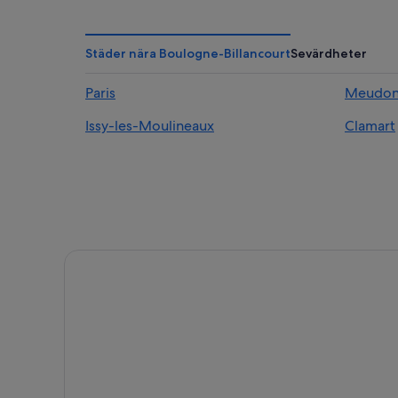
Städer nära Boulogne-Billancourt
Sevärdheter
Paris
Meudo
Issy-les-Moulineaux
Clamart