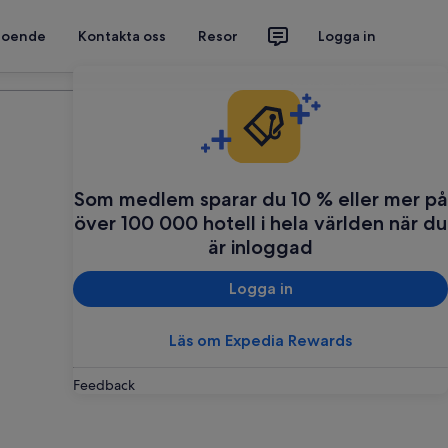
 boende
Kontakta oss
Resor
Logga in
Planera din resa
Som medlem sparar du 10 % eller mer på
över 100 000 hotell i hela världen när du
är inloggad
Logga in
Läs om Expedia Rewards
Feedback