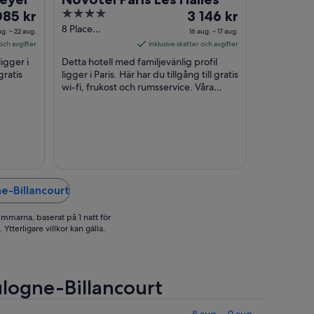
set
4
Priset
085 kr
3 146 kr
out
är
8 Place
ug. – 22 aug.
16 aug. – 17 aug.
Marguerite De
85 kr
of
3 146 kr
 och avgifter
inklusive skatter och avgifter
Navarre Paris
r
5
per
igger i
Detta hotell med familjevänlig profil
Paris
t
natt
gratis
ligger i Paris. Här har du tillgång till gratis
llan
wi-fi, frukost och rumsservice. Våra
mellan
gäster brukar tala väl om frukosten ...
16
g.
aug.
h
och
17
g.
aug.
e-Billancourt
immarna, baserat på 1 natt för
Ytterligare villkor kan gälla.
oulogne-Billancourt