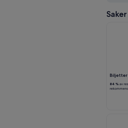
Saker
Biljetter t
Biljetter
84 %
av re
rekommende
Versailles 