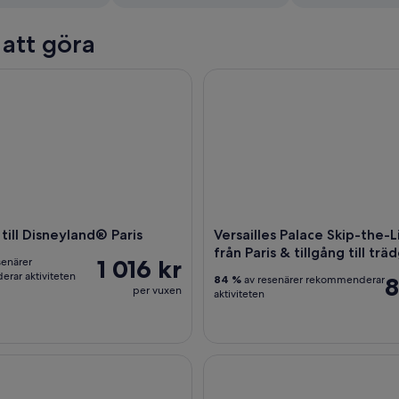
 att göra
ill Disneyland® Paris
Versailles Palace Skip-the-Line To
 till Disneyland® Paris
Versailles Palace Skip-the-L
från Paris & tillgång till trä
1 016 kr
senärer
rar aktiviteten
8
84 %
av resenärer rekommenderar
per vuxen
aktiviteten
& trädgårdar Guidad halvdagsutflykt med reserverat tillträde fr
Guidad tur i Eiffeltornet med his