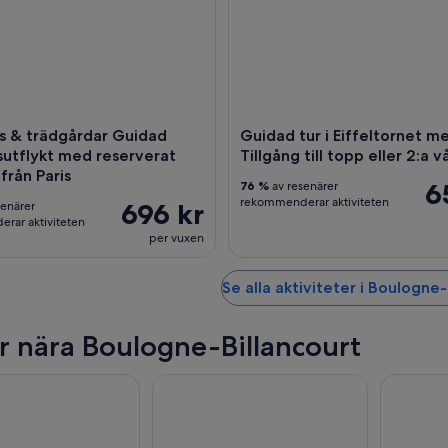
es & trädgårdar Guidad
Guidad tur i Eiffeltornet me
utflykt med reserverat
Tillgång till topp eller 2:a 
 från Paris
6
76 %
av resenärer
rekommenderar aktiviteten
696 kr
senärer
rar aktiviteten
per vuxen
Se alla aktiviteter i Boulogne-
r nära Boulogne-Billancourt