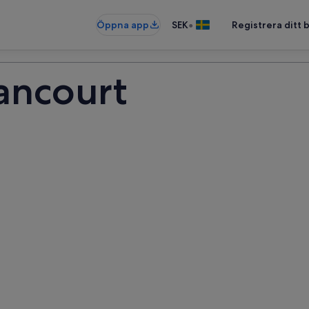
•
Öppna app
SEK
Registrera ditt
ancourt