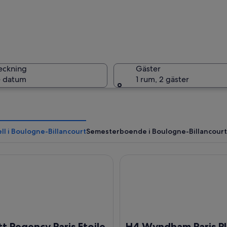
En histor
eckning
Gäster
 datum
1 rum, 2 gäster
Ett kyrkt
l i Boulogne-Billancourt
Semesterboende i Boulogne-Billancourt
egency Paris Etoile
H4 Wyndham Paris Pleyel
ar vägen till Boulogne-Billancourt.
t Regency Paris Etoile
H4 Wyndham Paris Pl