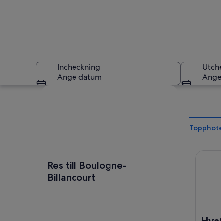
Incheckning
Utch
Ange datum
Ange
Utforska karta
Topphotel
Hyatt R
En vägskylt som vis
Res till Boulogne-
Billancourt
Hyat