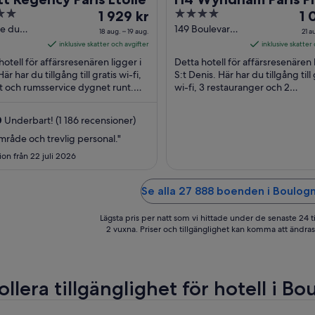
Priset
4
Pri
1 929 kr
1 
är
out
är
ce du
149 Boulevard
18 aug. – 19 aug.
21 a
al Kœnig
Anatole-France
1 929 kr
of
1 0
inklusive skatter och avgifter
inklusive skatter
aris
Saint-Denis
per
5
pe
hotell för affärsresenären ligger i
Detta hotell för affärsresenären l
natt
nat
Här har du tillgång till gratis wi-fi,
S:t Denis. Här har du tillgång till 
t och rumsservice dygnet runt.
mellan
wi-fi, 3 restauranger och 2
me
äster brukar tala väl om den ...
barer/lounger. De populära
18
21
sevärdheterna Stade ...
aug.
au
0
Underbart! (1 186 recensioner)
och
oc
mråde och trevlig personal."
19
22
on från 22 juli 2026
aug.
au
Se alla 27 888 boenden i Boulogn
Lägsta pris per natt som vi hittade under de senaste 24 t
2 vuxna. Priser och tillgänglighet kan komma att ändras. 
llera tillgänglighet för hotell i B