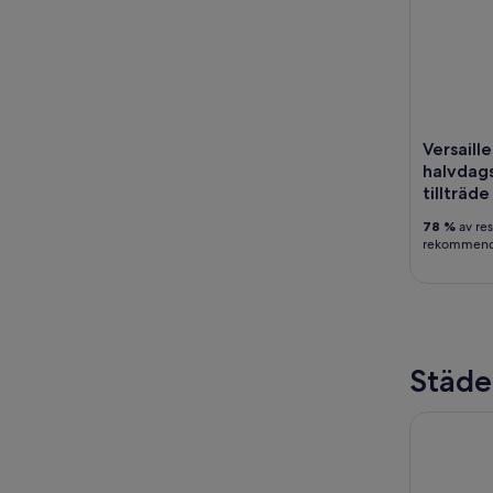
Versaill
halvdags
tillträde
78 %
av re
rekommende
Städe