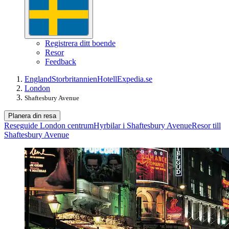
Registrera ditt boende
Resor
Feedback
England
Storbritannien
Hotell
Expedia.se
London
Shaftesbury Avenue
Planera din resa
Reseguide London centrum
Hyrbilar i Shaftesbury Avenue
Resor till
Shaftesbury Avenue