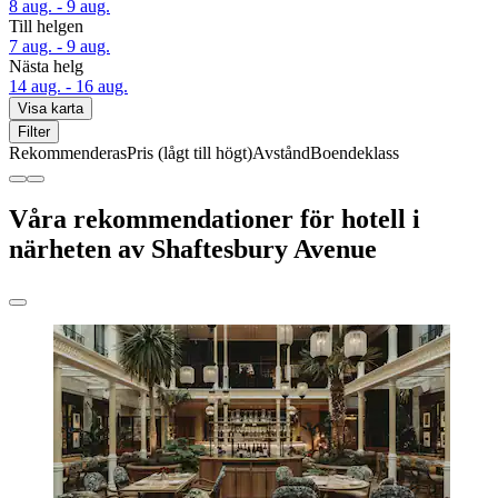
8 aug. - 9 aug.
Till helgen
7 aug. - 9 aug.
Nästa helg
14 aug. - 16 aug.
Visa karta
Filter
Rekommenderas
Pris (lågt till högt)
Avstånd
Boendeklass
Våra rekommendationer för hotell i
närheten av Shaftesbury Avenue