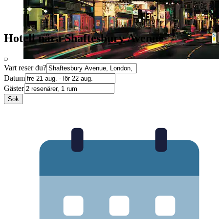
Hotell nära Shaftesbury Avenue
Vart reser du?
Datum
Gäster
Sök