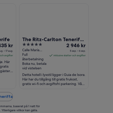
The Ritz-Carlton Tenerife, Abama
rife
The Ritz-Carlton Tenerife,
set
5
Priset
435 kr
Abama
2 946 kr
out
är
Calle María
ug. – 17 aug.
5 sep. – 6 sep.
Zambrano, 2
Full
35 kr
of
2 946 kr
 och avgifter
inklusive skatter och avgifter
Guia de Isora
återbetalning
5
per
je. Här
Tenerife
Boka nu, betala
t
natt
 gratis
vid vistelsen
 gäster
lan
mellan
Detta hotell i lyxstil ligger i Guia de Isora.
n ...
5
Här har du tillgång till gratis frukost,
.
sep.
gratis wi-fi och avgiftsfri parkering. Våra
och
gäster brukar tala väl om ...
6
neriffa
.
sep.
immarna, baserat på 1 natt för
Ytterligare villkor kan gälla.