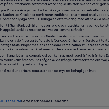
l fots på en utmanande sextimmarsvandring är utsikten över ön verkligen 
que Rural de Anaga med fantastiska vyer över öns östra spets eller ta dig
r. Staden Los Cristianos kombinerar traditionell charm med en skyddad vi
, barer och lyxiga hotell. Tillbringa en eftermiddag med att sola vid ha
jen till Siam Park och tillbringa en rolig dag i rutschkanorna och de kon
 upptäck avskilda resorter och vackra, tomma stränder.
uvudstad på den östra kusten. Santa Cruz de Tenerife är en dröm med m
kan Iglesia de Nuestra Señora de la Concepción har en slående arkitektur
e häftiga utställningar med en spännande kombination av konst och vetens
ganta karnevalsvagnar, kostymer och levande musik som pågår i mer än 
gger i Kanarieöarnas centrala del och kan nås med reguljärflyg från hel
 förblir varm året om. Bo i någon av de många kustresorterna eller välj 
tsökta skaldjur, paella och tapas.
 en ö med underbara kontraster och ett mycket behagligt klimat.
l i Teneriffa
Semesterboende i Teneriffa