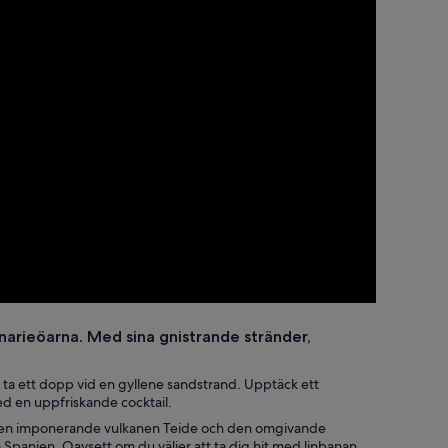
narieöarna. Med sina gnistrande stränder,
e ta ett dopp vid en gyllene sandstrand. Upptäck ett
ed en uppfriskande cocktail.
a är den imponerande vulkanen Teide och den omgivande
 Spanien. Oavsett om du väljer att ta dig hit med linbanan