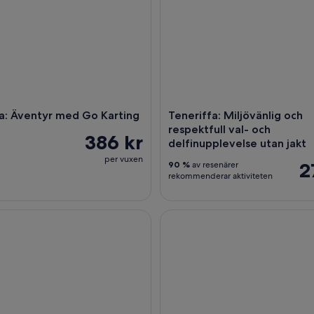
a: Äventyr med Go Karting
Teneriffa: Miljövänlig och
respektfull val- och
386 kr
delfinupplevelse utan jakt
per vuxen
2
90 %
av resenärer
rekommenderar aktiviteten
 Valskådningskryssning och simning från Los Cristianos
Teneriffa: Teneriffas höjdpun