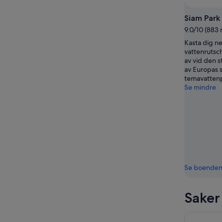
16
aug.
Siam Park
9.0/10 (883 
Kasta dig n
vattenrutsch
av vid den s
av Europas s
temavattenp
Se mindre
Se boende
Saker
Teneriffa: