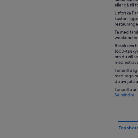
eller gå til
Utforska Par
kusten ligge
restauranger
Ta med famil
weekend och
Besök öns h
1600-talskyr
om du vill s
med extrava
Teneriffa li
med regn och
du avnjuta u
Teneriffa är
Se mindre
Topphotel