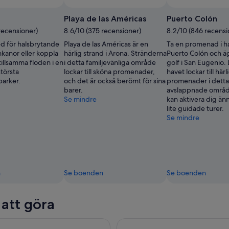
Playa de las Américas
Puerto Colón
recensioner)
8.6/10 (375 recensioner)
8.2/10 (846 recensi
ed för halsbrytande
Playa de las Américas är en
Ta en promenad i 
kanor eller koppla
härlig strand i Arona. Stränderna
Puerto Colón och ä
tillsamma floden i en
i detta familjevänliga område
golf i San Eugenio. 
törsta
lockar till sköna promenader,
havet lockar till härl
arker.
och det är också berömt för sina
promenader i detta
barer.
avslappnade områd
Se mindre
kan aktivera dig ä
lite guidade turer.
Se mindre
n
Se boenden
Se boenden
 att göra
 Äventyr med Go Karting
Teneriffa: Miljövänlig och res