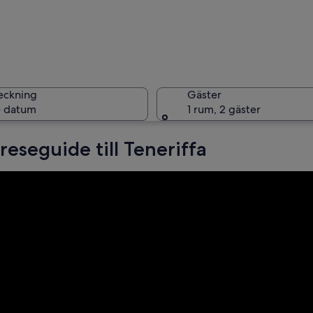
En strand
eckning
Gäster
 datum
1 rum, 2 gäster
reseguide till Teneriffa
Två båtar
ing vid kusten med en swimmingpool, solstolar, palmer och en klippig stran