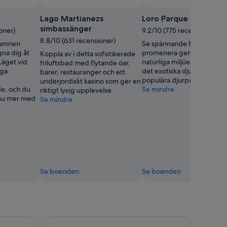
Lago Martianezs
Loro Parque
simbassänger
oner)
9.2/10 (775 recensioner)
8.8/10 (631 recensioner)
hamnen
Se spännande föreställning
gna dig åt
promenera genom återsk
Koppla av i detta sofistikerade
Läget vid
naturliga miljöer och beun
friluftsbad med flytande öar,
iga
det exotiska djurlivet i den
barer, restauranger och ett
populära djurparken.
underjordiskt kasino som ger en
e, och du
Se mindre
riktigt lyxig upplevelse.
nnu mer med
Se mindre
Se boenden
Se boenden
pektfull val- och delfinupplevelse utan jakt
Costa Adeje: Hemlig vulkan Tuk Tuk-tur