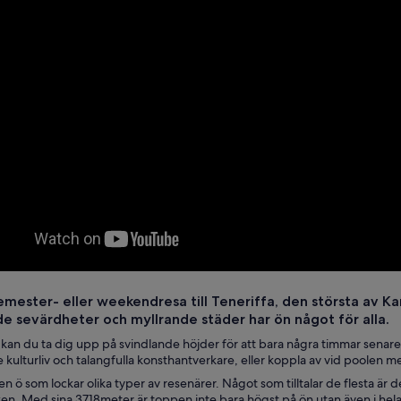
mester- eller weekendresa till Teneriffa, den största av Ka
e sevärdheter och myllrande städer har ön något för alla.
 kan du ta dig upp på svindlande höjder för att bara några timmar senar
kulturliv och talangfulla konsthantverkare, eller koppla av vid poolen m
 en ö som lockar olika typer av resenärer. Något som tilltalar de flest
en. Med sina 3718meter är toppen inte bara högst på ön utan även i hela