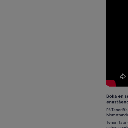
Boka en se
enaståend
På Teneriffa
blomstrande 
Teneriffa är
nationalpark