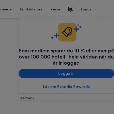
 boende
Kontakta oss
Resor
Logga in
Planera din resa
Som medlem sparar du 10 % eller mer på
över 100 000 hotell i hela världen när du
är inloggad
Logga in
Läs om Expedia Rewards
Feedback