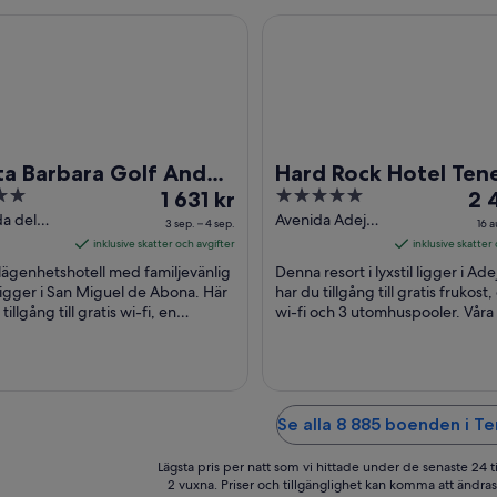
Barbara Golf And Ocean Club
Hard Rock Hotel Tenerife
ta Barbara Golf And
Hard Rock Hotel Tene
Priset
5
Pri
an Club
1 631 kr
2 
är
out
är
a del
Avenida Adeje,
3 sep. – 4 sep.
16 a
ico, s/n
300 Adeje
1 631 kr
of
2 4
inklusive skatter och avgifter
inklusive skatter
iguel de
Santa Cruz de
per
5
per
lägenhetshotell med familjevänlig
Denna resort i lyxstil ligger i Ade
a
Tenerife
natt
nat
 ligger i San Miguel de Abona. Här
har du tillgång till gratis frukost,
tillgång till gratis wi-fi, en
mellan
wi-fi och 3 utomhuspooler. Våra
mel
rass och ett fitnesscenter. Våra ...
brukar tala väl om poolen och de
3
16
sep.
aug
och
och
4
17
Se alla 8 885 boenden i Te
sep.
aug
Lägsta pris per natt som vi hittade under de senaste 24 t
2 vuxna. Priser och tillgänglighet kan komma att ändras. 