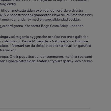
oförglömlig.
 till den motsatta sidan av ön där den orörda sydvästra
k. Vid sandstranden i grannorten Playa de las Américas finns
vet innan du rundar av med en specialblandad cocktail.
stgjorda vågorna. Kör norrut längs Costa Adeje under en
ånga vackra gamla byggnader och fascinerande gallerier.
 i islamisk stil. Besök Museo de la Naturaleza y el Hombre
kap. I februari kan du delta i stadens karneval, en gatufest
tre veckor.
a Europa. Ön är populärast under sommaren, men har sparsamt
den lugnare östra sidan. Maten är typiskt spansk, och här kan