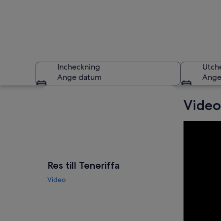
Incheckning
Utch
Ange datum
Ange
Utforska karta
Video
En semesteranläggn
Res till Teneriffa
Video