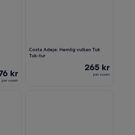
Costa Adeje: Hemlig vulkan Tuk
Tuk-tur
265 kr
76 kr
per vuxen
per vuxen
kter bortom Teide
Teide National Park: Upplevelse av att titta på stjä