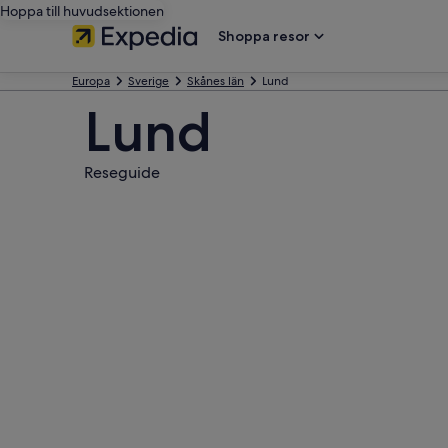
Hoppa till huvudsektionen
Shoppa resor
Europa
Sverige
Skånes län
Lund
Lund
Reseguide