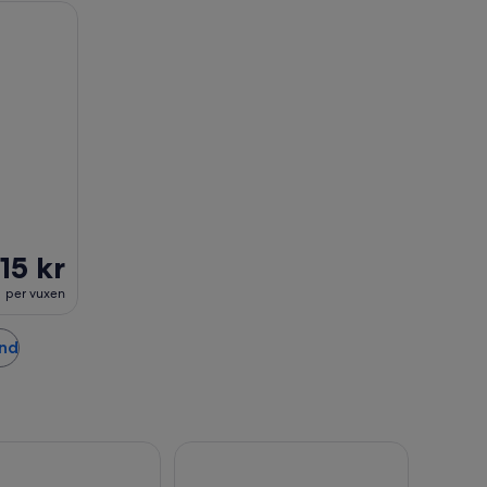
̈rken på cykel
15 kr
per vuxen
und