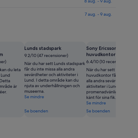
8 aug. - 9 aug.
7 aug. - 9 aug.
Lunds stadspark
Sony Ericssons
um
huvudkontor
9.2/10 (47 recensioner)
ner)
6.4/10 (10 recensioner)
När du har sett Lunds stadspark
får du inte missa alla andra
 kan du leta
När du har sett Sony Erics
sevärdheter och aktiviteter i
 Lund
huvudkontor får du inte mi
Lund. I detta område kan du
Detta
alla andra sevärdheter och
njuta av underhållningen och
mråde är
aktiviteter i Lund. Detta
museerna.
éer.
promenadvänliga område 
Se mindre
känt för sina fik.
Se mindre
Se boenden
Se boenden