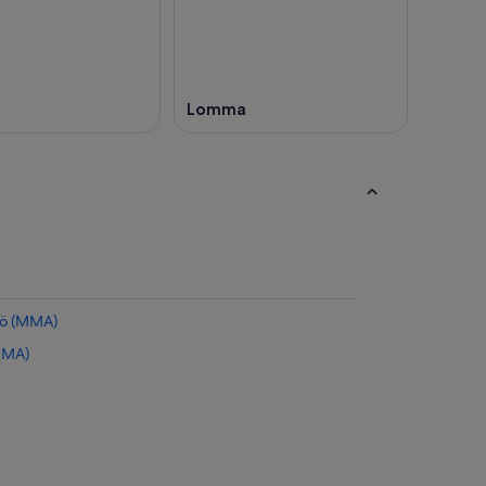
Lomma
lmö (MMA)
(MMA)