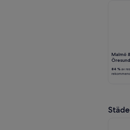
Malmö & L
Malmö &
Öresund
84 %
av re
rekommende
Städe