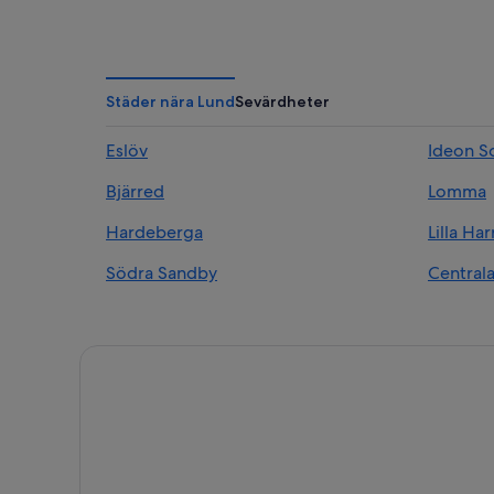
Städer nära Lund
Sevärdheter
Eslöv
Ideon S
Bjärred
Lomma
Hardeberga
Lilla Har
Södra Sandby
Central