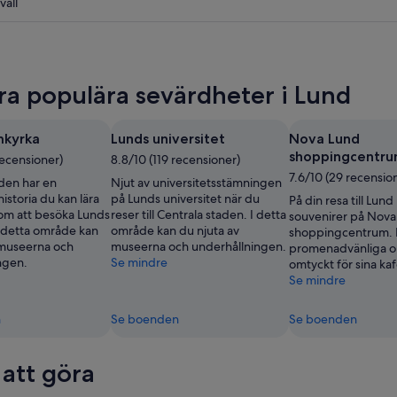
väll
ra populära sevärdheter i Lund
mkyrka
Lunds universitet
Nova Lund
shoppingcentr
recensioner)
8.8/10 (119 recensioner)
7.6/10 (29 recensio
aden har en
Njut av universitetsstämningen
storia du kan lära
på Lunds universitet när du
På din resa till Lund
m att besöka Lunds
reser till Centrala staden. I detta
souvenirer på Nova
 detta område kan
område kan du njuta av
shoppingcentrum. 
 museerna och
museerna och underhållningen.
promenadvänliga o
ngen.
Se mindre
omtyckt för sina kaf
Se mindre
n
Se boenden
Se boenden
 att göra