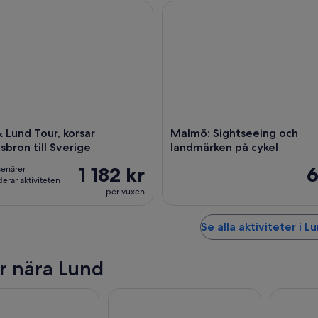
und Tour, korsar Öresundsbron till Sverige
Malmö: Sightseeing och landma
 Lund Tour, korsar
Malmö: Sightseeing och
sbron till Sverige
landmärken på cykel
1 182 kr
6
senärer
rar aktiviteten
per vuxen
Se alla aktiviteter i L
r nära Lund