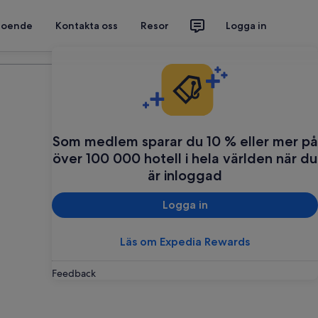
 boende
Kontakta oss
Resor
Logga in
Planera din resa
Som medlem sparar du 10 % eller mer på
över 100 000 hotell i hela världen när du
är inloggad
Logga in
Läs om Expedia Rewards
Feedback