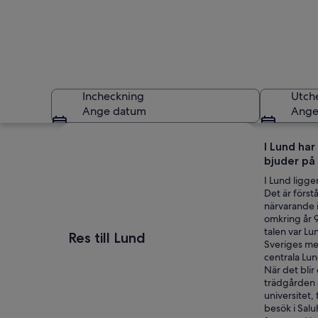
Incheckning
Utch
Ange datum
Ange
Utforska karta
I Lund ha
bjuder på
I Lund ligge
Det är först
närvarande 
omkring år 
En historisk kyrka
talen var Lu
Res till Lund
Sveriges mes
centrala Lun
När det blir
trädgården s
universitet,
besök i Salu