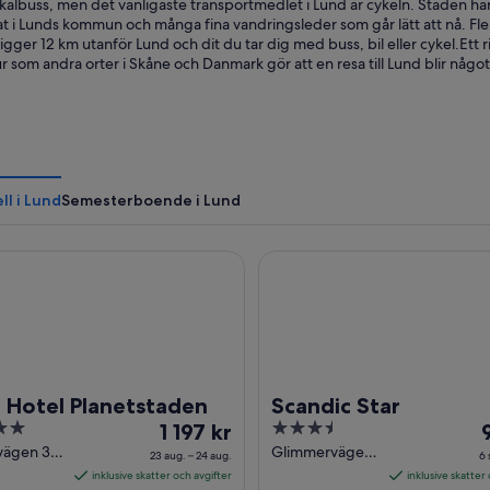
albuss, men det vanligaste transportmedlet i Lund är cykeln. Staden har
at i Lunds kommun och många fina vandringsleder som går lätt att nå. F
ligger 12 km utanför Lund och dit du tar dig med buss, bil eller cykel.Ett ri
tur som andra orter i Skåne och Danmark gör att en resa till Lund blir något s
l i Lund
Semesterboende i Lund
otel Planetstaden
Scandic Star
t Hotel Planetstaden
Scandic Star
Priset
3.5
P
1 197 kr
är
out
ä
vägen 38
Glimmervägen
23 aug. – 24 aug.
6 
5 Lund
1 197 kr
of
9
inklusive skatter och avgifter
inklusive skatter