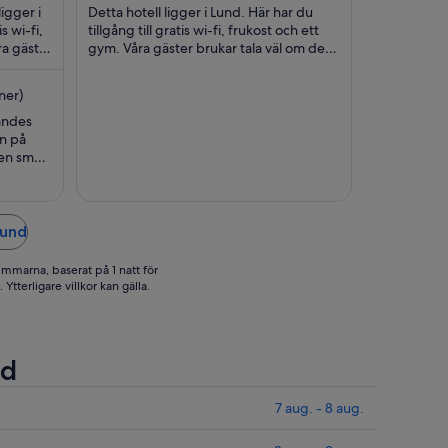
er
5
per
igger i
Detta hotell ligger i Lund. Här har du
att
natt
s wi-fi,
tillgång till gratis wi-fi, frukost och ett
ra gäster
ellan
gym. Våra gäster brukar tala väl om den
mellan
a ...
hjälpsamma personalen i sina
30
recensioner. ...
ep.
aug.
ner)
ch
och
ändes
31
en på
ep.
aug.
 en smula
t folk.
ch
r att
od mat!
Lund
immarna, baserat på 1 natt för
Ytterligare villkor kan gälla.
nd
7 aug. - 8 aug.