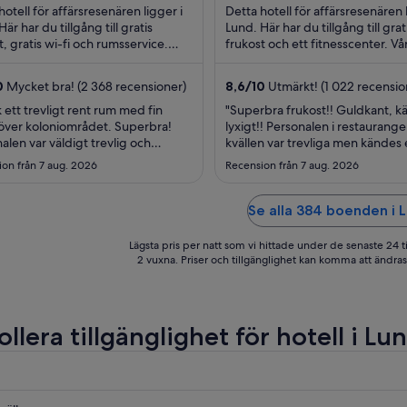
per
5
p
hotell för affärsresenären ligger i
Detta hotell för affärsresenären l
natt
n
är har du tillgång till gratis
Lund. Här har du tillgång till grati
t, gratis wi-fi och rumsservice.
mellan
frukost och ett fitnesscenter. Vå
m
äster brukar tala väl om den
brukar tala väl om den hjälpsamm
23
6
amma ...
aug.
s
0
Mycket bra! (2 368 recensioner)
8,6
/
10
Utmärkt! (1 022 recensio
och
o
ck ett trevligt rent rum med fin
"Superbra frukost!! Guldkant, k
24
7
 över koloniområdet. Superbra!
lyxigt!! Personalen i restaurang
aug.
s
alen var väldigt trevlig och
kvällen var trevliga men kändes
tesgående, Tyvärr (i vår smak) så är
stressade utan att det var mycke
on från 7 aug. 2026
Recension från 7 aug. 2026
t lite för stort och då blir en
Ville duka av innan vi var klara o
tmatsal inte så trevlig."
frågade inte om vi ville ha nåt me
dricka eller beställa efterrätt. G
Se alla 384 boenden i 
Smidig parkering."
Lägsta pris per natt som vi hittade under de senaste 24 t
2 vuxna. Priser och tillgänglighet kan komma att ändras. 
llera tillgänglighet för hotell i Lu