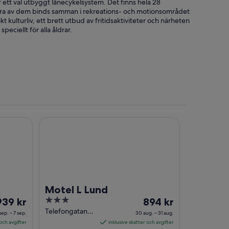
 ett väl utbyggt lånecykelsystem. Det finns hela 28
lera av dem binds samman i rekreations- och motionsområdet
kt kulturliv, ett brett utbud av fritidsaktiviteter och närheten
peciellt för alla åldrar.
Motel L Lund
Motel L Lund
riset
3
Priset
939 kr
894 kr
r
out
är
Telefongatan
sep. – 7 sep.
30 aug. – 31 aug.
14 Lund
39 kr
of
894 kr
 och avgifter
inklusive skatter och avgifter