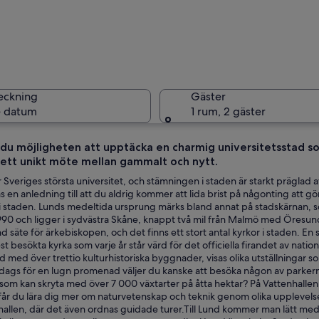
Lund
eckning
Gäster
 datum
1 rum, 2 gäster
r du möjligheten att upptäcka en charmig universitetsstad s
 ett unikt möte mellan gammalt och nytt.
En kyrka 
r Sveriges största universitet, och stämningen i staden är starkt prägla
ås en anledning till att du aldrig kommer att lida brist på någonting att gö
i staden. Lunds medeltida ursprung märks bland annat på stadskärnan, 
990 och ligger i sydvästra Skåne, knappt två mil från Malmö med Öresund
 med två likadana torn, omgiven av kullerstensgator och grönområden.
nd säte för ärkebiskopen, och det finns ett stort antal kyrkor i staden. E
t besökta kyrka som varje år står värd för det officiella firandet av nati
d med över trettio kulturhistoriska byggnader, visas olika utställningar s
 dags för en lugn promenad väljer du kanske att besöka någon av parkern
om kan skryta med över 7 000 växtarter på åtta hektar? På Vattenhallen 
 får du lära dig mer om naturvetenskap och teknik genom olika upplevel
hallen, där det även ordnas guidade turer.Till Lund kommer man lätt med fly