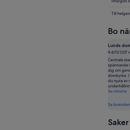
i
Kolla
Imorgon k
Lund
priserna
för
i
Kolla
Till helgen
ikväll,
Lund
priserna
7
för
i
Bo nä
aug.
imorgon
Lund
-
natt,
inför
8
8
helgen,
Lunds do
aug.
aug.
7
9.4/10 (107 
-
aug.
Centrala st
9
-
spännande hi
aug.
9
dig om geno
aug.
domkyrka. I
du njuta av
underhållni
Se mindre
Se boende
Saker