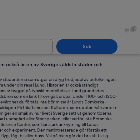
En historisk byggnad i sten 
17
Sök
om också är en av Sveriges äldsta städer och
byggd av rött tegel med ett spetsigt tak och en katedral av sten med ett hög
En storslagen nyklassisk byg
d av studenterna som utgör en dryg tredjedel av befolkningen.
ra under din resa i Lund. Historien är också ständigt
som är byggd på typiskt medeltidsvis.Lund grundades
sbron som en länk till övriga Europa. Under 1100- och 1200-
n sevärdhet du förstås inte bör missa är Lunds Domkyrka –
onaldagen.På friluftsmuseet Kulturen, som upptar två kvarter i
om ger en smak av hur livet i Sverige sett ut genom tiderna.
a Lundagård eller Stadsparken, eller varför inte Botaniska
Science Center, som har stark anknytning till Lunds
ser och experiment. Den matintresserade gör förstås ett
g, tåg, bil eller buss. Väl på plats går det bra att ta sig