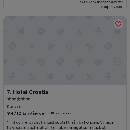
är
Fantastiskt,
inklusive skatter och avgifter
4 071 kr
6 sep. – 7 sep.
(1 012 recensioner)
Hotel Croatia
Hotel Croatia
7. Hotel Croatia
5.0-
stjärnigt
Konavle
boende
9.4
9,4/10
Enastående
(1 013 recensioner)
av
“
“Fint och rent rum. Fantastisk utsikt från balkongen. Vi hade
10,
F
halvpension och det var helt ok men inget som stack ut.
Enastående,