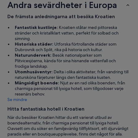
Andra sevärdheter i Europa
De främsta anledningarna att besöka Kroatien
Fantastisk kustlinje:
Kroatien ståtar med pittoreska
stränder och kristallklart vatten, perfekt för solbad och
simning.
Historiska städer:
Utforska förtrollande städer som
Dubrovnik och Split, rika på historia och kultur.
Naturunderverk:
Besök nationalparker som
Plitvicesjöarna, kända för sina hisnande vattenfall och
frodiga landskap.
Utomhusäventyr:
Delta i olika aktiviteter, från vandring till
natursköna färjeturer längs den fantastiska kusten.
Mångsidigt boende:
Njut av en rad olika boenden, från
charmiga pensionat till lyxiga hotell, som tillgodoser varje
resenärs behov.
Se mindre
Hitta fantastiska hotell i Kroatien
När du besöker Kroatien hittar du ett varierat utbud av
boendealternativ, från charmiga pensionat till lyxiga hotell.
Oavsett om du söker en familjevänlig tillflyktsort, ett djurvänligt
paradis eller en boutiqueupplevelse, finns det något för alla.