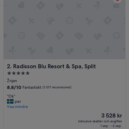
(39 recensioner)
Radisson Blu Resort & Spa, Split
2. Radisson Blu Resort & Spa, Split
5.0-
stjärnigt
Žnjan
boende
8.8
8,8/10
Fantastiskt
(1 017 recensioner)
av
“
“Ok”
10,
O
per
Fantastiskt,
k
Visa mindre
(1 017 recensioner)
”
Priset
3 528 kr
är
inklusive skatter och avgifter
3 528 kr
1 sep. – 2 sep.