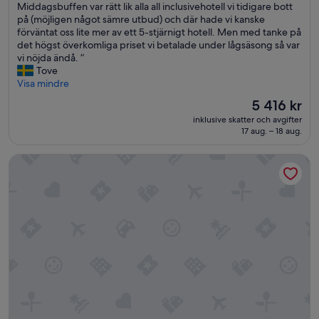
i
Middagsbuffen var rätt lik alla all inclusivehotell vi tidigare bott
(1 013 recensioner)
n
på (möjligen något sämre utbud) och där hade vi kanske
t
förväntat oss lite mer av ett 5-stjärnigt hotell. Men med tanke på
o
det högst överkomliga priset vi betalade under lågsäsong så var
c
vi nöjda ändå. ”
h
Tove
r
Visa mindre
e
Priset
5 416 kr
n
är
inklusive skatter och avgifter
t
5 416 kr
17 aug. – 18 aug.
r
u
Pical Resort , Valamar Collection
m
.
F
a
n
t
a
s
t
i
s
k
u