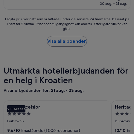
3 582 kr
30 aug. – 31 aug.
(1 013 recensioner)
Lägsta
Lägsta pris per natt som vi hittade under de senaste 24 timmarna, baserat på
1 natt för 2 vuxna. Priser och tillgänglighet kan ändras. Ytterligare villkor kan
pris
gälla.
per
natt
som
Visa alla boenden
vi
hittade
under
de
senaste
Utmärkta hotellerbjudanden för
24 timmarna,
en helg i Kroatien
baserat
på
1 natt
Visar erbjudanden för:
21 aug. - 23 aug.
för
2 vuxna.
Fotogalleri
Hotel Excelsior
Fotogall
Heritage H
Priser
Hotel Excelsior
Heritage
VIP Access
för
för
och
5.0-
5.0-
tillgänglighet
Hotel
Heritag
stjärnigt
stjärnigt
kan
Dubrovnik
Dubrovnik
Excelsior
Hotel
boende
boende
ändras.
9.6/10
Enastående (1 006 recensioner)
Lucia
10/10
Ena
Ytterligare