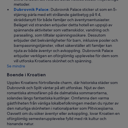
metoder.
Dubrovnik Palace:
Dubrovnik Palace sticker ut som en 5-
stjärnig pärla med ett strålande gästbetyg på 9.4,
skräddarsytt för både familjer och äventyrsentusiaster.
Beläget vid stranden erbjuder detta hotell en uppsjö av
spännande aktiviteter som vattenskidor, vandring och
parasailing, som tilltalar spänningssökare. Dessutom
erbjuder det bekvämligheter för barn, inklusive pooler och
barnpassningstjänster, vilket säkerställer att familjer kan
njuta av både äventyr och avkoppling. Dubrovnik Palace
erbjuder verkligen en oförglömlig upplevelse för dem som
vill utforska Kroatiens skönhet och spänning.
Se mindre
Boende i Kroatien
Upplev Kroatiens förtrollande charm, där historiska städer som
Dubrovnik och Split väntar på att utforskas. Njut av den
romantiska atmosfären på de dalmatiska sommarorterna,
solandes längs fantastiska kustlinjer. Omfamna den varma
gästfriheten från vänliga lokalbefolkningen medan du njuter av
den naturliga skönheten i nationalparker som Plitvicesjöarna.
Oavsett om du söker äventyr eller avkoppling, lovar Kroatien en
oförglömlig semesterupplevelse fylld med rik kultur och
hisnande natur.