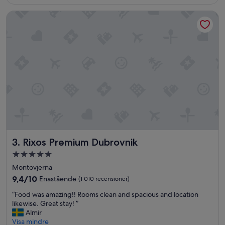
Rixos Premium Dubrovnik
Rixos Premium Dubrovnik
3. Rixos Premium Dubrovnik
5.0-
stjärnigt
Montovjerna
boende
9.4
9,4/10
Enastående
(1 010 recensioner)
av
“
“Food was amazing!! Rooms clean and spacious and location
10,
F
likewise. Great stay! ”
Enastående,
o
Almir
(1 010 recensioner)
o
Visa mindre