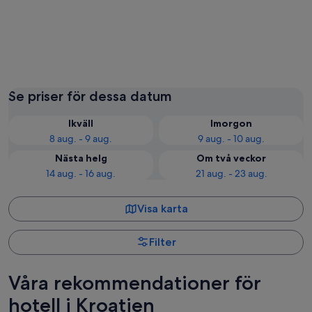
Split
Zadar
Se priser för dessa datum
Ikväll
Imorgon
8 aug. - 9 aug.
9 aug. - 10 aug.
Nästa helg
Om två veckor
14 aug. - 16 aug.
21 aug. - 23 aug.
Visa karta
Filter
Våra rekommendationer för
hotell i Kroatien