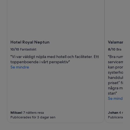
Hotel Royal Neptun
Valamar La
10/10
Fantastiskt
8/10
Bra
"Vi var väldigt nöjda med hotell och faciliteter. Ett
"Bra rum, br
toppenboende i vårt perspektiv"
servicemind
Se mindre
kan promener
systerhotell
handduk, ibl
priset” för 
några minute
stan"
Se mindre
Mikael
7 nätters resa
Johan
4 nätte
Publicerades för 3 dagar sen
Publicerades 