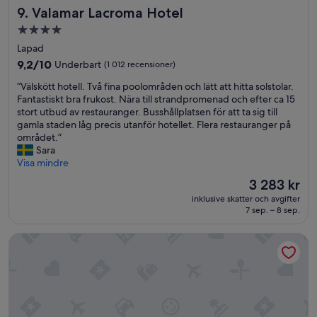
h
Valamar Lacroma Hotel
9. Valamar Lacroma Hotel
a
4.0-
l
stjärnigt
v
Lapad
p
boende
9.2
9,2/10
Underbart
(1 012 recensioner)
e
av
n
“
“Välskött hotell. Två fina poolområden och lätt att hitta solstolar.
10,
s
V
Fantastiskt bra frukost. Nära till strandpromenad och efter ca 15
Underbart,
i
ä
stort utbud av restauranger. Busshållplatsen för att ta sig till
(1 012 recensioner)
o
l
gamla staden låg precis utanför hotellet. Flera restauranger på
n
s
området.”
o
k
Sara
c
ö
Visa mindre
h
t
Priset
3 283 kr
d
t
är
e
inklusive skatter och avgifter
h
3 283 kr
7 sep. – 8 sep.
t
o
v
t
a
Hotel Sumratin
e
r
l
h
l
e
.
l
T
t
v
o
å