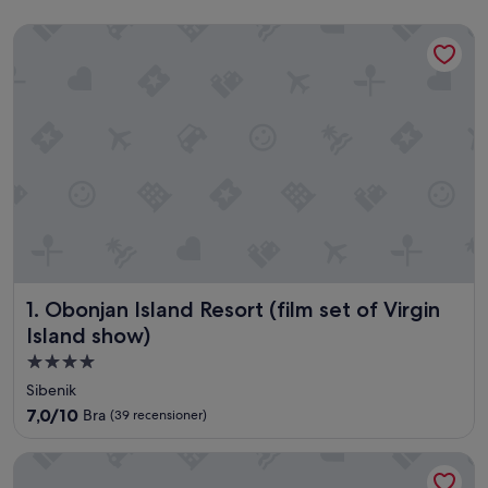
Obonjan Island Resort (film set of Virgin Island show)
Obonjan Island Resort (film set of Virgin Island show)
1. Obonjan Island Resort (film set of Virgin
Island show)
4.0-
stjärnigt
Sibenik
boende
7.0
7,0/10
Bra
(39 recensioner)
av
10,
Radisson Blu Resort & Spa, Split
Bra,