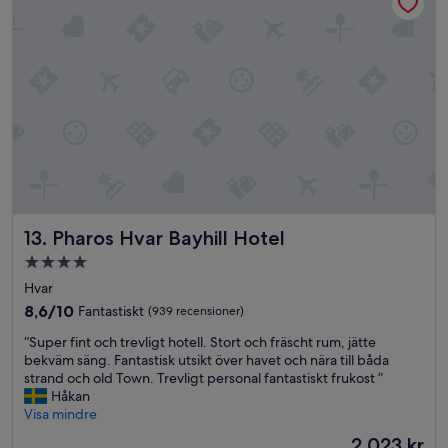
e
n
n
b
d
d
o
p
e
t
r
t
t
o
t
p
m
i
å
e
l
(
n
l
m
a
S
ö
d
p
j
o
l
l
c
i
i
h
t
Pharos Hvar Bayhill Hotel
13. Pharos Hvar Bayhill Hotel
g
e
c
e
f
4.0-
i
n
t
stjärnigt
t
Hvar
n
e
y
boende
å
r
8.6
8,6/10
Fantastiskt
(939 recensioner)
.
g
c
av
”
“
“Super fint och trevligt hotell. Stort och fräscht rum, jätte
o
a
10,
S
bekväm säng. Fantastisk utsikt över havet och nära till båda
t
1
Fantastiskt,
u
strand och old Town. Trevligt personal fantastiskt frukost ”
s
5
(939 recensioner)
p
Håkan
ä
s
e
Visa mindre
m
t
r
r
o
Priset
2 023 kr