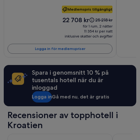
villkor
kan
Medlemspris tillgängligt
gälla.
Priset
22 708 kr
Priset
25 218 kr
är
var
för 1 rum, 2 nätter
22 708 kr
25 218 kr,
11 354 kr per natt
inklusive skatter och avgifter
se
mer
information
Logga in för medlemspriser
om
standardpris.
Spara i genomsnitt 10 % på
tusentals hotell när du är
inloggad
Logga in
Gå med nu, det är gratis
Recensioner av topphotell i
Kroatien
Hotel Royal Neptun
Valamar Lac