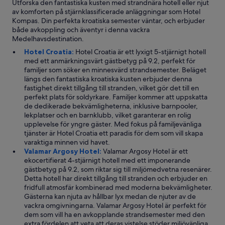
Utforska den fantastiska kusten med strandnära hotell eller njut
av komforten på stjärnklassificerade anläggningar som Hotel
Kompas. Din perfekta kroatiska semester väntar, och erbjuder
både avkoppling och äventyr i denna vackra
Medelhavsdestination.
Hotel Croatia:
Hotel Croatia är ett lyxigt 5-stjärnigt hotell
med ett anmärkningsvärt gästbetyg på 9.2, perfekt för
familjer som söker en minnesvärd strandsemester. Beläget
längs den fantastiska kroatiska kusten erbjuder denna
fastighet direkt tillgång till stranden, vilket gör det till en
perfekt plats för soldyrkare. Familjer kommer att uppskatta
de dedikerade bekvämligheterna, inklusive barnpooler,
lekplatser och en barnklubb, vilket garanterar en rolig
upplevelse för yngre gäster. Med fokus på familjevänliga
tjänster är Hotel Croatia ett paradis för dem som vill skapa
varaktiga minnen vid havet.
Valamar Argosy Hotel:
Valamar Argosy Hotel är ett
ekocertifierat 4-stjärnigt hotell med ett imponerande
gästbetyg på 9.2, som riktar sig till miljömedvetna resenärer.
Detta hotell har direkt tillgång till stranden och erbjuder en
fridfull atmosfär kombinerad med moderna bekvämligheter.
Gästerna kan njuta av hållbar lyx medan de njuter av de
vackra omgivningarna. Valamar Argosy Hotel är perfekt för
dem som vill ha en avkopplande strandsemester med den
extra fördelen att veta att deras vistelse stöder miljövänliga