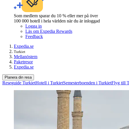
Som medlem sparar du 10 % eller mer på över
100 000 hotell i hela världen när du är inloggad
Logga in
Läs om Expedia Rewards
Feedback
Expedia.se
Turkiet
Mellanöstern
Paketresor
Expedia.se
Planera din resa
Reseguide Turkiet
Hotell i Turkiet
Semesterboenden i Turkiet
Flyg till 