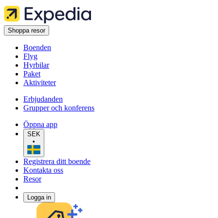
Shoppa resor
Boenden
Flyg
Hyrbilar
Paket
Aktiviteter
Erbjudanden
Grupper och konferens
Öppna app
SEK
•
Registrera ditt boende
Kontakta oss
Resor
Logga in