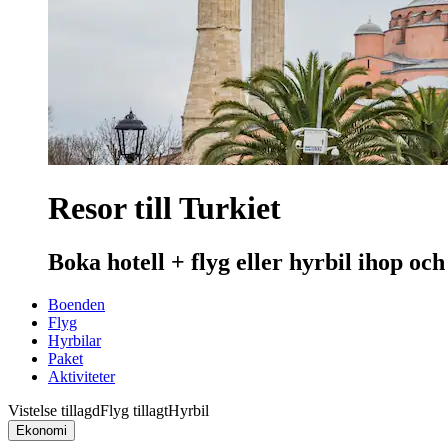
Resor till Turkiet
Boka hotell + flyg eller hyrbil ihop och
Boenden
Flyg
Hyrbilar
Paket
Aktiviteter
Vistelse tillagd
Flyg tillagt
Hyrbil
Ekonomi