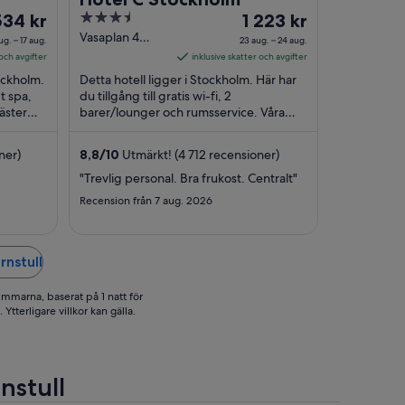
set
3.5
Priset
534 kr
1 223 kr
out
är
Vasaplan 4
ug. – 17 aug.
23 aug. – 24 aug.
Stockholm
34 kr
of
1 223 kr
 och avgifter
inklusive skatter och avgifter
r
5
per
ockholm.
Detta hotell ligger i Stockholm. Här har
t
natt
gt spa,
du tillgång till gratis wi-fi, 2
äster
llan
barer/lounger och rumsservice. Våra
mellan
den ...
gäster brukar tala väl om frukosten och
23
den hjälpsamma ...
g.
aug.
ner)
8,8
/
10
Utmärkt! (4 712 recensioner)
h
och
"Trevlig personal. Bra frukost. Centralt"
24
Recension från 7 aug. 2026
g.
aug.
rnstull
immarna, baserat på 1 natt för
Ytterligare villkor kan gälla.
nstull