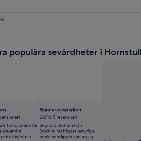
väll
l
l
ra populära sevärdheter i Hornstul
l
den
Skinnarviksparken
ecensioner)
8.0/10 (1 recension)
ett Tantolunden får
Beundra utsikten från
a alla andra
Stockholms högsta naturliga
och aktiviteter i
punkt som ligger i en mysig