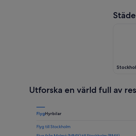
Städe
Stockho
Utforska en värld full av r
Flyg
Hyrbilar
Flyg till Stockholm
Flyg från Malmö (MMX) till Stockholm (BMA)