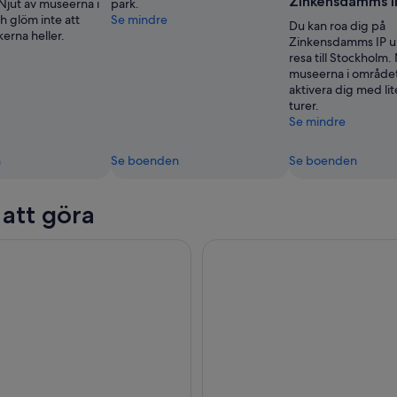
Zinkensdamms I
Njut av museerna i
park.
h glöm inte att
Se mindre
Du kan roa dig på
erna heller.
Zinkensdamms IP u
resa till Stockholm.
museerna i området,
aktivera dig med li
turer.
Se mindre
n
Se boenden
Se boenden
 att göra
sightseeing Hop on Hop off bussbiljett
Stockholms skärgårdskryssni