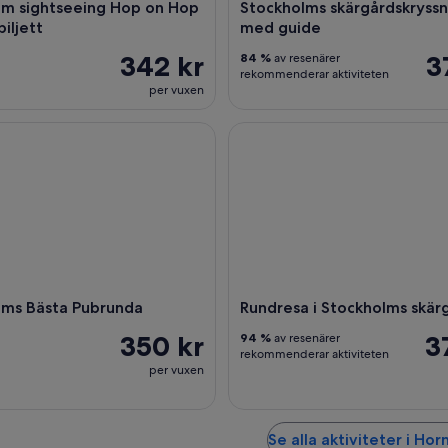
lm sightseeing Hop on Hop
Stockholms skärgårdskryss
biljett
med guide
342 kr
3
84 %
av resenärer
rekommenderar aktiviteten
per vuxen
s Bästa Pubrunda
Rundresa i Stockholms skärgå
ms Bästa Pubrunda
Rundresa i Stockholms skärg
350 kr
3
94 %
av resenärer
rekommenderar aktiviteten
per vuxen
Se alla aktiviteter i Horn