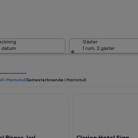
En stadsb
eckning
Gäster
 datum
1 rum, 2 gäster
En bergig
l i Hornstull
Semesterboende i Hornstull
irger Jarl
Clarion Hotel Sign
 några stenar och blickar ut över en stad med en flod, ett markant torn och e
l Birger Jarl
Clarion Hotel Sign