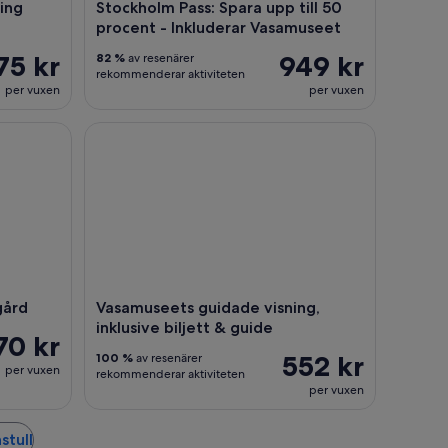
ning
Stockholm Pass: Spara upp till 50
procent - Inkluderar Vasamuseet
75 kr
949 kr
82 %
av resenärer
rekommenderar aktiviteten
per vuxen
per vuxen
rd
Vasamuseets guidade visning, inklusive biljett & g
ård
Vasamuseets guidade visning,
inklusive biljett & guide
70 kr
552 kr
100 %
av resenärer
per vuxen
rekommenderar aktiviteten
per vuxen
stull