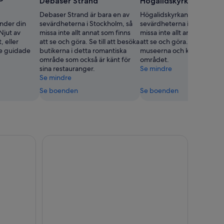
P
Debaser Strand
Högalidskyrkan
Debaser Strand är bara en av
Högalidskyrkan är bara en 
nder din
sevärdheterna i Stockholm, så
sevärdheterna i Stockholm,
 Njut av
missa inte allt annat som finns
missa inte allt annat som fi
 eller
att se och göra. Se till att besöka
att se och göra. Njut av
te guidade
butikerna i detta romantiska
museerna och konsten i
område som också är känt för
området.
sina restauranger.
Se mindre
Se mindre
Se boenden
Se boenden
ng med guide
Stockholm Pass: Spara upp till 50 procent - Inklu