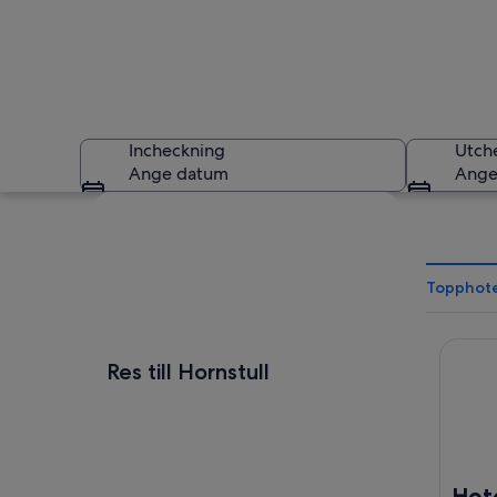
Incheckning
Utch
Ange datum
Ange
Utforska karta
Topphotel
Hotel B
En person sitter på
Res till Hornstull
Hote