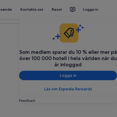
 boende
Kontakta oss
Resor
Logga in
Planera din resa
Som medlem sparar du 10 % eller mer på
över 100 000 hotell i hela världen när du
är inloggad
Logga in
Läs om Expedia Rewards
Feedback