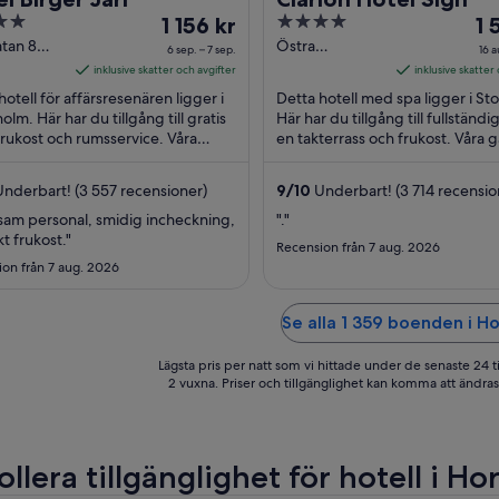
Priset
4
Pri
1 156 kr
1 
är
out
är
tan 8
Östra
6 sep. – 7 sep.
16 a
holm
Järnvägsgatan
1 156 kr
of
1 5
inklusive skatter och avgifter
inklusive skatter
35 Stockholm
per
5
pe
hotell för affärsresenären ligger i
Detta hotell med spa ligger i St
natt
nat
olm. Här har du tillgång till gratis
Här har du tillgång till fullständi
 frukost och rumsservice. Våra
mellan
en takterrass och frukost. Våra g
me
 brukar tala väl om frukosten ...
brukar tala väl om frukosten och 
6
16
sep.
au
nderbart! (3 557 recensioner)
9
/
10
Underbart! (3 714 recensio
och
oc
sam personal, smidig incheckning,
"."
7
17
t frukost."
Recension från 7 aug. 2026
sep.
au
on från 7 aug. 2026
Se alla 1 359 boenden i Ho
Lägsta pris per natt som vi hittade under de senaste 24 t
2 vuxna. Priser och tillgänglighet kan komma att ändras. 
llera tillgänglighet för hotell i Hor