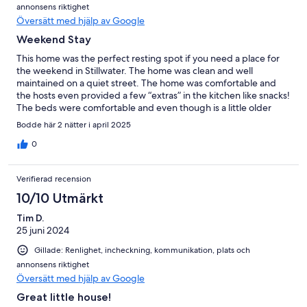
annonsens riktighet
Översätt med hjälp av Google
Weekend Stay
This home was the perfect resting spot if you need a place for
the weekend in Stillwater. The home was clean and well
maintained on a quiet street. The home was comfortable and
the hosts even provided a few “extras” in the kitchen like snacks!
The beds were comfortable and even though is a little older
home, it was updated nicely. It’s a home we’ll definitely look to
Bodde här 2 nätter i april 2025
stay at again should the need arise!
0
Verifierad recension
10/10 Utmärkt
Tim D.
25 juni 2024
Gillade: Renlighet, incheckning, kommunikation, plats och
annonsens riktighet
Översätt med hjälp av Google
Great little house!