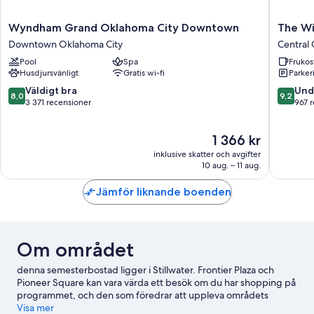
Wyndham
The
Wyndham Grand Oklahoma City Downtown
The Wi
Grand
Winslow
Downtown Oklahoma City
Central
Oklahoma
-
Pool
Spa
Frukos
City
Oklaho
Husdjursvänligt
Gratis wi-fi
Parker
Downtown
City
Downtown
Central
8.0
9.2
Väldigt bra
Und
8,0
9,2
Oklahoma
Oklaho
av
av
3 371 recensioner
967 
City
City
10,
10,
Väldigt
Underba
Priset
1 366 kr
bra,
967 rece
är
3 371 recensioner
inklusive skatter och avgifter
1 366 kr
10 aug. – 11 aug.
Jämför liknande boenden
Om området
denna semesterbostad ligger i Stillwater. Frontier Plaza och
Pioneer Square kan vara värda ett besök om du har shopping på
programmet, och den som föredrar att uppleva områdets
vackra natur kan utforska Arrington Park och Berry Park. Har du
Visa mer