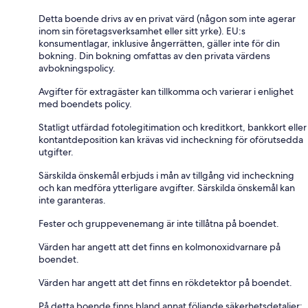
Detta boende drivs av en privat värd (någon som inte agerar
inom sin företagsverksamhet eller sitt yrke). EU:s
konsumentlagar, inklusive ångerrätten, gäller inte för din
bokning. Din bokning omfattas av den privata värdens
avbokningspolicy.
Avgifter för extragäster kan tillkomma och varierar i enlighet
med boendets policy.
Statligt utfärdad fotolegitimation och kreditkort, bankkort eller
kontantdeposition kan krävas vid incheckning för oförutsedda
utgifter.
Särskilda önskemål erbjuds i mån av tillgång vid incheckning
och kan medföra ytterligare avgifter. Särskilda önskemål kan
inte garanteras.
Fester och gruppevenemang är inte tillåtna på boendet.
Värden har angett att det finns en kolmonoxidvarnare på
boendet.
Värden har angett att det finns en rökdetektor på boendet.
På detta boende finns bland annat följande säkerhetsdetaljer: