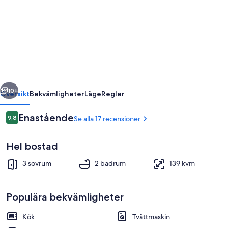
Bonnie’s
Walk-
up
regående
Nästa
10+
Översikt
Bekvämligheter
Läge
Regler
Recensioner
Enastående
9,8
Se alla 17 recensioner
9,8 av 10,
Hel bostad
3 sovrum
2 badrum
139 kvm
Populära bekvämligheter
Restauranger
Kök
Tvättmaskin