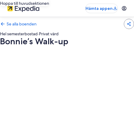
Hoppa till huvudsektionen
Hämta appen
Se alla boenden
Hel semesterbostad
·
Privat värd
Bonnie’s Walk-up
Fotogalleri
för