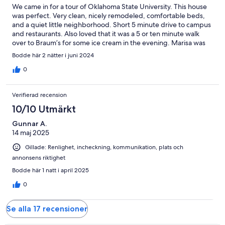
We came in for a tour of Oklahoma State University. This house
was perfect. Very clean, nicely remodeled, comfortable beds,
and a quiet little neighborhood. Short 5 minute drive to campus
and restaurants. Also loved that it was a 5 or ten minute walk
over to Braum’s for some ice cream in the evening. Marisa was
very responsive and we wouldn’t hesitate to stay again!
Bodde här 2 nätter i juni 2024
0
Verifierad recension
10/10 Utmärkt
Gunnar A.
14 maj 2025
Gillade: Renlighet, incheckning, kommunikation, plats och
annonsens riktighet
Bodde här 1 natt i april 2025
0
Se alla 17 recensioner