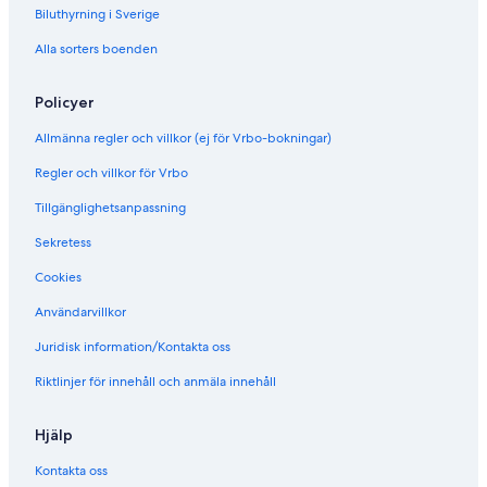
Biluthyrning i Sverige
b
B
u
/
Alla sorters boenden
d
1
g
B
e
Policyer
t
-
Allmänna regler och villkor (ej för Vrbo-bokningar)
f
r
Regler och villkor för Vrbo
i
Tillgänglighetsanpassning
e
n
Sekretess
d
l
Cookies
y
f
Användarvillkor
o
Juridisk information/Kontakta oss
r
l
Riktlinjer för innehåll och anmäla innehåll
o
n
g
Hjälp
s
t
Kontakta oss