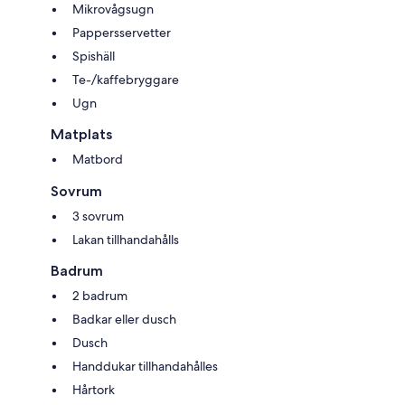
Mikrovågsugn
Pappersservetter
Spishäll
Te-/kaffebryggare
Ugn
Matplats
Matbord
Sovrum
3 sovrum
Lakan tillhandahålls
Badrum
2 badrum
Badkar eller dusch
Dusch
Handdukar tillhandahålles
Hårtork