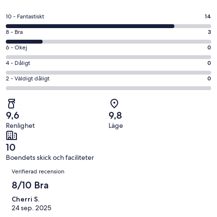
i
ett
10
10 - Fantastiskt
14
nytt
-
fönster
8
8 - Bra
3
Fantastiskt
-
i
6
6 - Okej
0
Bra
betyg.
-
i
4
4 - Dåligt
0
14
Okej
betyg.
-
av
i
2
2 - Väldigt dåligt
0
3
Dåligt
17
betyg.
-
av
i
recensioner
0
Väldigt
17
betyg.
av
dåligt
recensioner
0
9,6
9,8
17
i
av
Renlighet
Läge
recensioner
betyg.
17
0
recensioner
10
av
Boendets skick och faciliteter
17
Recensioner
recensioner
Verifierad recension
8/10 Bra
Cherri S.
24 sep. 2025