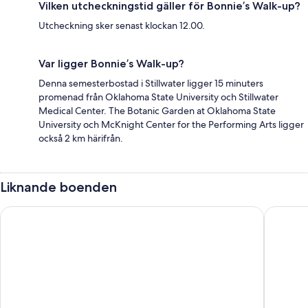
Vilken utcheckningstid gäller för Bonnie’s Walk-up?
Utcheckning sker senast klockan 12.00.
Var ligger Bonnie’s Walk-up?
Denna semesterbostad i Stillwater ligger 15 minuters
promenad från Oklahoma State University och Stillwater
Medical Center. The Botanic Garden at Oklahoma State
University och McKnight Center for the Performing Arts ligger
också 2 km härifrån.
Liknande boenden
Wyndham Grand Oklahoma City Downtown
The Wins