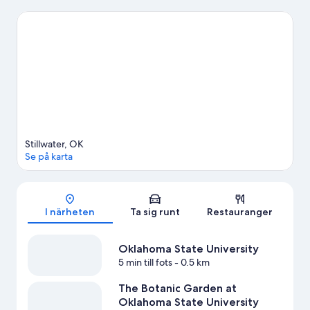
tänkt gå på ett evenemang eller se en match när du är i stan?
Kolla upp vad som är på gång på Boone Pickens-stadion eller
Michael & Anne Greenwood Tennis Center.
Gå till vår reseguide
för Stillwater
Se fler semesterbostäder i Stillwater
Stillwater, OK
Se på karta
Karta
I närheten
Ta sig runt
Restauranger
Oklahoma State University
5 min till fots
- 0.5 km
The Botanic Garden at
Oklahoma State University