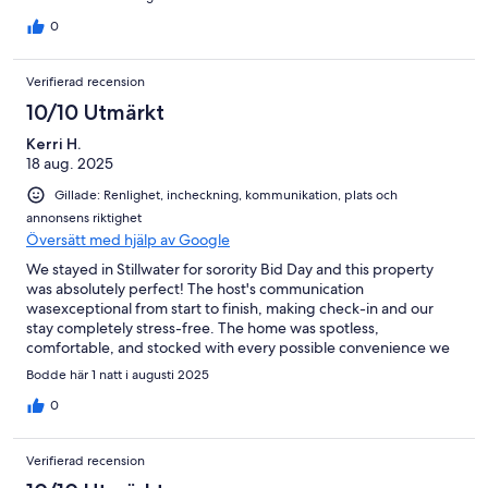
0
Verifierad recension
10/10 Utmärkt
Kerri H.
18 aug. 2025
Gillade: Renlighet, incheckning, kommunikation, plats och
annonsens riktighet
Översätt med hjälp av Google
We stayed in Stillwater for sorority Bid Day and this property
was absolutely perfect! The host's communication
wasexceptional from start to finish, making check-in and our
stay completely stress-free. The home was spotless,
comfortable, and stocked with every possible convenience we
could have needed — We couldn't have asked for a better
Bodde här 1 natt i augusti 2025
experience. A 5-star host and a5-star property all the way!
0
Verifierad recension