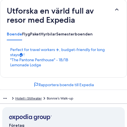
Utforska en värld full av
resor med Expedia
Boende
Flyg
Paket
Hyrbilar
Semesterboenden
L
Perfect for travel workers ✈️, budget-friendly for long
ä
stays🏠!
n
L
"The Pantone Penthouse" - 1B/1B
k
ä
L
Lemonade Lodge
t
n
ä
i
k
n
l
t
k
Rapportera boende till Expedia
l
i
t
s
l
i
i
l
l
Hotell i Stillwater
Bonnie’s Walk-up
d
s
l
a
i
s
n
d
i
f
a
d
ö
n
a
Företag
r
f
n