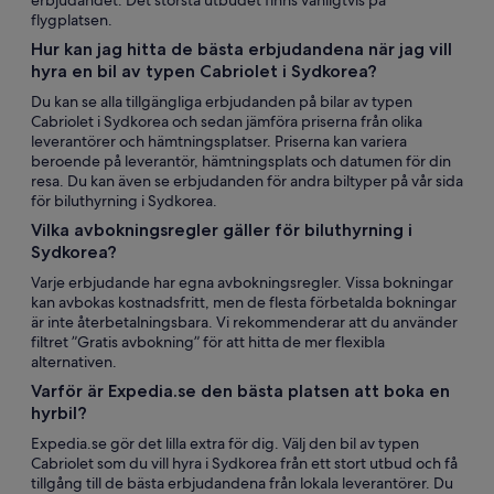
erbjudandet. Det största utbudet finns vanligtvis på
flygplatsen.
Hur kan jag hitta de bästa erbjudandena när jag vill
hyra en bil av typen Cabriolet i Sydkorea?
Du kan se alla tillgängliga erbjudanden på bilar av typen
Cabriolet i Sydkorea och sedan jämföra priserna från olika
leverantörer och hämtningsplatser. Priserna kan variera
beroende på leverantör, hämtningsplats och datumen för din
resa. Du kan även se erbjudanden för andra biltyper på vår sida
för biluthyrning i Sydkorea.
Vilka avbokningsregler gäller för biluthyrning i
Sydkorea?
Varje erbjudande har egna avbokningsregler. Vissa bokningar
kan avbokas kostnadsfritt, men de flesta förbetalda bokningar
är inte återbetalningsbara. Vi rekommenderar att du använder
filtret ”Gratis avbokning” för att hitta de mer flexibla
alternativen.
Varför är Expedia.se den bästa platsen att boka en
hyrbil?
Expedia.se gör det lilla extra för dig. Välj den bil av typen
Cabriolet som du vill hyra i Sydkorea från ett stort utbud och få
tillgång till de bästa erbjudandena från lokala leverantörer. Du