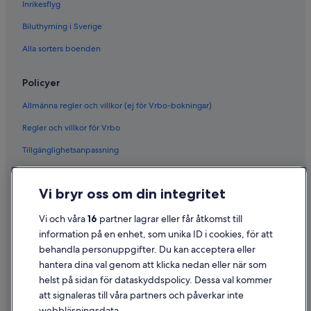
Inrikesflyg
Biluthyrning i Sverige
Alla sorters boenden
Policyer
Allmänna regler och villkor (ej för Vrbo-bokningar)
Regler och villkor för Vrbo
Tillgänglighetsanpassning
Sekretess
Vi bryr oss om din integritet
Cookies
Användarvillkor
Vi och våra
16
partner lagrar eller får åtkomst till
information på en enhet, som unika ID i cookies, för att
Juridisk information/Kontakta oss
behandla personuppgifter. Du kan acceptera eller
Riktlinjer för innehåll och anmäla innehåll
hantera dina val genom att klicka nedan eller när som
helst på sidan för dataskyddspolicy. Dessa val kommer
att signaleras till våra partners och påverkar inte
Hjälp
webbläsningsdata.