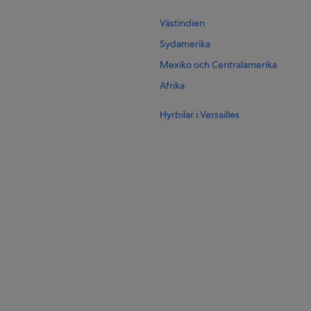
Västindien
Sydamerika
Mexiko och Centralamerika
Afrika
Hyrbilar i Versailles
Hyrbilar i Cergy
r
Hyrbilar i New York
Hyrbilar i London
Hyrbilar i Cancun
Hyrbilar i Los Angeles
Hyrbilar i Punta Cana
Hyrbilar i Barcelona
Hyrbilar i San Diego County
Hyrbilar i Chicago