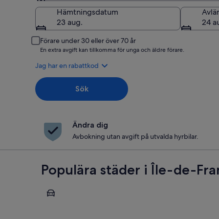
Hämtning
Hämtningsdatum
Avlä
23 aug.
24 a
Förare under 30 eller över 70 år
En extra avgift kan tillkomma för unga och äldre förare.
Jag har en rabattkod
Sök
Ändra dig
Avbokning utan avgift på utvalda hyrbilar.
Populära städer i Île-de-Fr
Paris