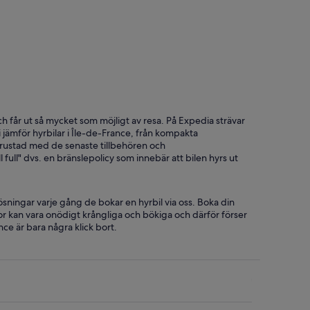
ainebleau
 och får ut så mycket som möjligt av resa. På Expedia strävar
Vi jämför hyrbilar i Île-de-France, från kompakta
utrustad med de senaste tillbehören och
l full" dvs. en bränslepolicy som innebär att bilen hyrs ut
ösningar varje gång de bokar en hyrbil via oss. Boka din
 resor kan vara onödigt krångliga och bökiga och därför förser
ance är bara några klick bort.