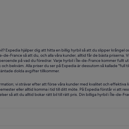
Versailles
Font
il? Expedia hjälper dig att hitta en billig hyrbil så att du slipper krångel
Île-de-France så att du, och alla våra kunder, alltid får de bästa priserna. 
, beroende på vad du föredrar. Varje hyrbil i Île-de-France kommer fullt 
k och bekväm. Alla priser du ser på Expedia är dessutom så kallade "full til
väntade dolda avgifter tillkommer.
ation; vi strävar efter att förse våra kunder med kvalitet och effektiva l
n semester eller alltid komma i tid till ditt möte. På Expedia förstår vi att
 så att du alltid bokar rätt bil till rätt pris. Din billiga hyrbil i Île-de-Fr