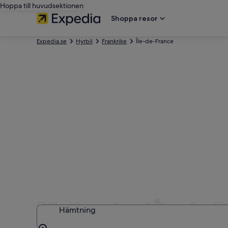
Hoppa till huvudsektionen
Shoppa resor
Expedia.se
Hyrbil
Frankrike
Île-de-France
Biluthyrning i Île-de-
Hämtning