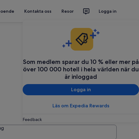
 boende
Kontakta oss
Resor
Logga in
Planera din resa
Som medlem sparar du 10 % eller mer på
över 100 000 hotell i hela världen när du
är inloggad
Logga in
Läs om Expedia Rewards
Feedback
ng