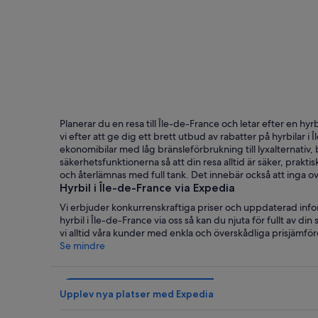
Paris
Planerar du en resa till Île-de-France och letar efter en hyrb
vi efter att ge dig ett brett utbud av rabatter på hyrbilar i 
ekonomibilar med låg bränsleförbrukning till lyxalternativ
säkerhetsfunktionerna så att din resa alltid är säker, praktis
och återlämnas med full tank. Det innebär också att inga o
Hyrbil i Île-de-France via Expedia
Vi erbjuder konkurrenskraftiga priser och uppdaterad inform
hyrbil i Île-de-France via oss så kan du njuta för fullt av di
vi alltid våra kunder med enkla och överskådliga prisjämförelser
Se mindre
Upplev nya platser med Expedia