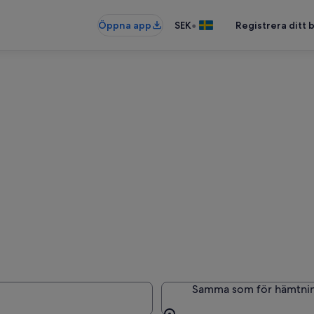
•
Öppna app
SEK
Registrera ditt
France
Samma som för hämtni