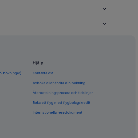
e
ce
e
Hjälp
de-France
bo-bokningar)
Kontakta oss
e-France
Avboka eller ändra din bokning
e-France
Återbetalningsprocess och tidslinjer
-France
Boka ett flyg med flygbolagskredit
e-France
Internationella resedokument
rance
-de-France