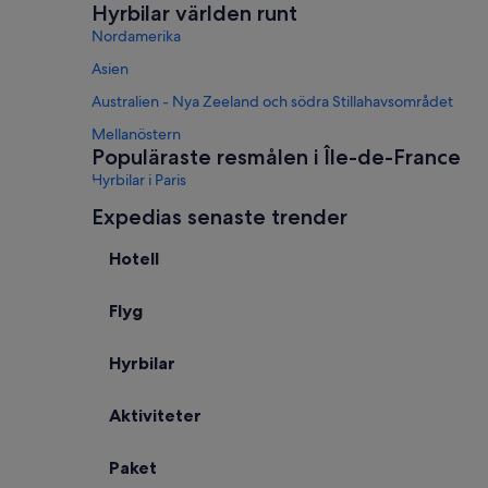
Hyrbilar världen runt
Nordamerika
Asien
Australien - Nya Zeeland och södra Stillahavsområdet
Mellanöstern
Populäraste resmålen i Île-de-France
Hyrbilar i Paris
Hyrbilar i Fontainebleau
Expedias senaste trender
Hyrbilar på andra populära destinatione
Hotell
Hyrbilar i Las Vegas
Hyrbilar i Orlando
Flyg
Hyrbilar i Paris
Hyrbilar i Miami
Hyrbilar
Hyrbilar i Rom
Aktiviteter
Hyrbilar i Mayarivieran
Hyrbilar i San Francisco
Paket
Hyrbilar i Oahu