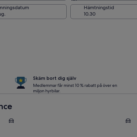
Samma som för hämtni
mningsdatum
Hämtningstid
ug.
Skäm bort dig själv
Medlemmar får minst 10 % rabatt på över en
miljon hyrbilar.
ance
Versailles
Fontai