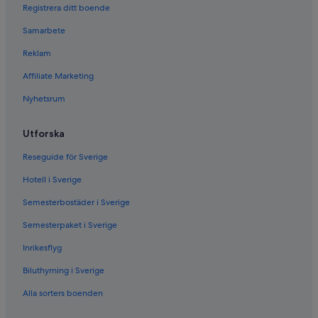
Registrera ditt boende
Hyrbilar i Paris
Samarbete
Hyrbilar i Cancun
Reklam
Hyrbilar i Miami
Affiliate Marketing
Hyrbilar i Los Angeles
Nyhetsrum
Hyrbilar i Rom
Hyrbilar i Punta Cana
Utforska
Hyrbilar i Mayarivieran
Reseguide för Sverige
Hyrbilar i Barcelona
Hotell i Sverige
Hyrbilar i San Francisco
Semesterbostäder i Sverige
Hyrbilar i San Diego County
Semesterpaket i Sverige
Hyrbilar i Oahu
Inrikesflyg
Hyrbilar i Chicago
Biluthyrningsfirmor i Ungern
Biluthyrning i Sverige
Hyrbilar från Alamo Rent A Car i Ungern
Alla sorters boenden
Hyrbilar från Budget i Ungern