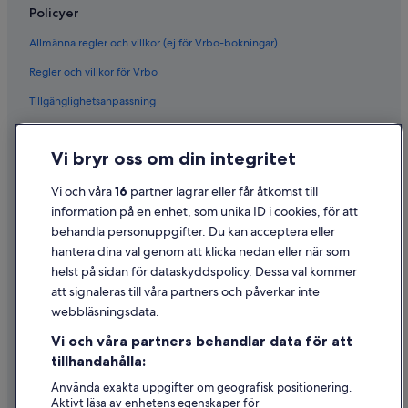
Hyrbilar från Enterprise i Ungern
Policyer
Hyrbilar från Hertz i Ungern
Allmänna regler och villkor (ej för Vrbo-bokningar)
Hyrbilar från Thrifty Car Rental i Ungern
Regler och villkor för Vrbo
Hyrbilar från Avis i Ungern
Tillgänglighetsanpassning
Hyrbilar från Dollar Rent A Car i Ungern
Sekretess
Hyrbilar från National i Ungern
Vi bryr oss om din integritet
Cookies
Hyrbilar från Fox Rental Cars i Ungern
Användarvillkor
Vi och våra
16
partner lagrar eller får åtkomst till
Hyrbilar från Payless i Ungern
information på en enhet, som unika ID i cookies, för att
Juridisk information/Kontakta oss
Hyrbilar från Europcar i Ungern
behandla personuppgifter. Du kan acceptera eller
Hitta andra bilklasser i Ungern
Riktlinjer för innehåll och anmäla innehåll
hantera dina val genom att klicka nedan eller när som
Hyrbilar i kategorin Mini i Ungern
helst på sidan för dataskyddspolicy. Dessa val kommer
Hjälp
att signaleras till våra partners och påverkar inte
Hyrbilar i kategorin Economy i Ungern
webbläsningsdata.
Hyrbilar i kategorin Compact i Ungern
Kontakta oss
Vi och våra partners behandlar data för att
Hyrbilar i kategorin Midsize i Ungern
Avboka eller ändra din bokning
tillhandahålla:
Hyrbilar i kategorin Standard i Ungern
Återbetalningsprocess och tidslinjer
Använda exakta uppgifter om geografisk positionering.
Aktivt läsa av enhetens egenskaper för
Hyrbilar i kategorin Fullsize i Ungern