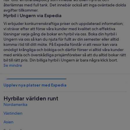
återlämnas med full tank. Det innebär också att inga oväntade dolda
avgifter tillkommer.
Hyrbil i Ungern via Expedia
Vi erbjuder konkurrenskraftiga priser och uppdaterad information;
vi strävar efter att förse våra kunder med kvalitet och effektiva
lösningar varje gång de bokar en hyrbil via oss. Boka din hyrbil i
Ungern via oss så kan du njuta för fullt av din semester eller alltid
komma i tid till ditt möte. På Expedia förstår vi att resor kan vara
onödigt krångliga och bökiga och därför förser vi alltid våra kunder
med enkla och överskådliga prisjämförelser så att du alltid bokar rätt
bil till rätt pris. Din billiga hyrbil i Ungern är bara några klick bort.
Se mindre
Upplev nya platser med Expedia
Hyrbilar världen runt
Nordamerika
Västindien
Asien