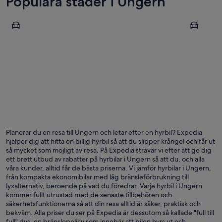
Populära städer i Ungern
Budapest (med omnejd)
Tokaj
Budapest (med omnejd)
Tokaj
Planerar du en resa till Ungern och letar efter en hyrbil? Expedia
hjälper dig att hitta en billig hyrbil så att du slipper krångel och får ut
så mycket som möjligt av resa. På Expedia strävar vi efter att ge dig
ett brett utbud av rabatter på hyrbilar i Ungern så att du, och alla
våra kunder, alltid får de bästa priserna. Vi jämför hyrbilar i Ungern,
från kompakta ekonomibilar med låg bränsleförbrukning till
lyxalternativ, beroende på vad du föredrar. Varje hyrbil i Ungern
kommer fullt utrustad med de senaste tillbehören och
säkerhetsfunktionerna så att din resa alltid är säker, praktisk och
bekväm. Alla priser du ser på Expedia är dessutom så kallade "full till
full" dvs. en bränslepolicy som innebär att bilen hyrs ut och